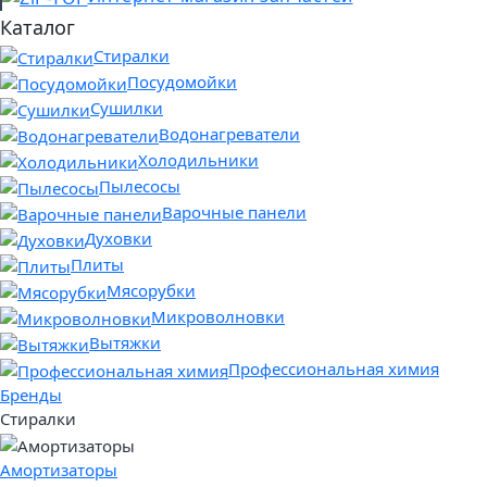
Каталог
Стиралки
Посудомойки
Сушилки
Водонагреватели
Холодильники
Пылесосы
Варочные панели
Духовки
Плиты
Мясорубки
Микроволновки
Вытяжки
Профессиональная химия
Бренды
Стиралки
Амортизаторы