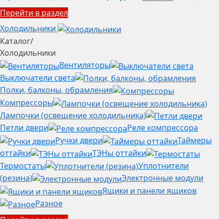
Перейти в раздел
Холодильники
Каталог
/
Холодильники
Вентиляторы
Выключатели света
Полки, балконы, обрамления
Компрессоры
Лампочки (освещение холодильника)
Петли двери
Реле компрессора
Ручки двери
Таймеры
оттайки
ТЭНы оттайки
Термостаты
Уплотнители
(резина)
Электронные модули
Ящики и панели ящиков
Разное