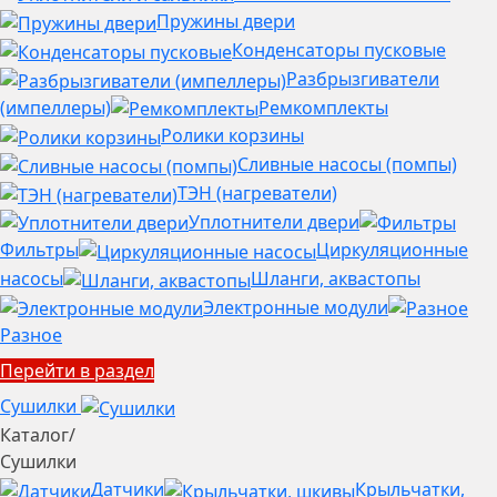
Пружины двери
Конденсаторы пусковые
Разбрызгиватели
(импеллеры)
Ремкомплекты
Ролики корзины
Сливные насосы (помпы)
ТЭН (нагреватели)
Уплотнители двери
Фильтры
Циркуляционные
насосы
Шланги, аквастопы
Электронные модули
Разное
Перейти в раздел
Сушилки
Каталог
/
Сушилки
Датчики
Крыльчатки,