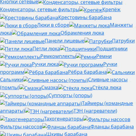
Кнопки сетевые
Конденсаторы, сетевые фильтры
Крепёж
Крестовины барабана
Люки в сборе
Манжеты
люка
Обрамления люка
Панели лицевые
Патрубки
Петли люка
Подшипники
Ремкомплекты
Ремни
Ручки люка
Ручки
программ
Рёбра барабана
Сальники
Сливные насосы
(помпы)
Смазка
Стёкла люка
Суппорты (опоры)
Таймеры (командные
аппараты)
ТЭН (нагреватели)
Тахогенераторы
Фильтры насосов
Фланцы барабана
Шкивы барабана