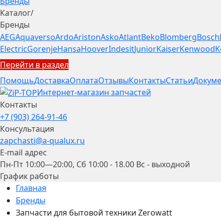
Бренды
Каталог
/
Бренды
AEG
Aquaverso
Ardo
Ariston
Asko
Atlant
Beko
Blomberg
Bosch
Electric
Gorenje
Hansa
Hoover
Indesit
Junior
Kaiser
Kenwood
K
Перейти в раздел
Помощь
Доставка
Оплата
Отзывы
Контакты
Статьи
Докуме
Интернет-магазин запчастей
Контакты
+7 (903) 264-91-46
Консультация
zapchasti@a-qualux.ru
E-mail адрес
Пн-Пт 10:00—20:00, Сб 10:00 - 18.00 Вс - выходной
График работы
Главная
Бренды
Запчасти для бытовой техники Zerowatt