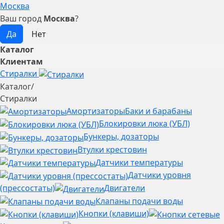
Москва
Ваш город
Москва
?
Каталог
Клиентам
Стиралки
Каталог
/
Стиралки
Амортизаторы
Баки и барабаны
Блокировки люка (УБЛ)
Бункеры, дозаторы
Втулки крестовин
Датчики температуры
Датчики уровня
(прессостаты)
Двигатели
Клапаны подачи воды
Кнопки (клавиши)