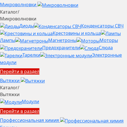
Микроволновки
Каталог
/
Микроволновки
Диоды
Конденсаторы СВЧ
Крестовины и кольца
Лампы
Магнетроны
Моторы
Предохранители
Слюда
Тарелки
Электронные
модули
Перейти в раздел
Вытяжки
Каталог
/
Вытяжки
Модули
Перейти в раздел
Профессиональная химия