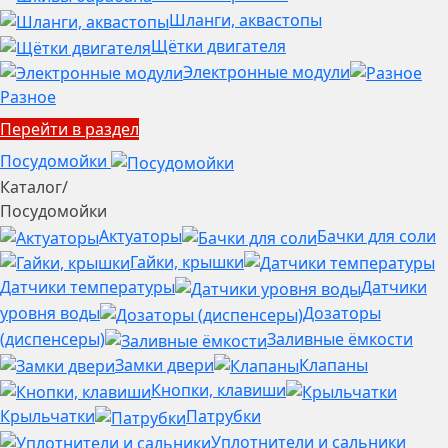
Шланги, аквастопы
Щётки двигателя
Электронные модули
Разное
Перейти в раздел
Посудомойки
Каталог
/
Посудомойки
Актуаторы
Бачки для соли
Гайки, крышки
Датчики температуры
Датчики
уровня воды
Дозаторы
(диспенсеры)
Заливные ёмкости
Замки двери
Клапаны
Кнопки, клавиши
Крыльчатки
Патрубки
Уплотнители и сальники