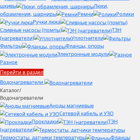
шкивы
Люки,
обрамления, шарниры
Ремни
Ролики
Ручки люка
Сливные насосы (помпы)
ТЭН
(нагреватели)
Уплотнители
Фильтры
Фланцы, опоры
Электронные модули
Разное
Перейти в раздел
Водонагреватели
Каталог
/
Водонагреватели
Аноды магниевые
Сетевой кабель и УЗО
Прокладки
ТЭН
(нагреватели)
Термостаты, датчики температуры
Фланцы