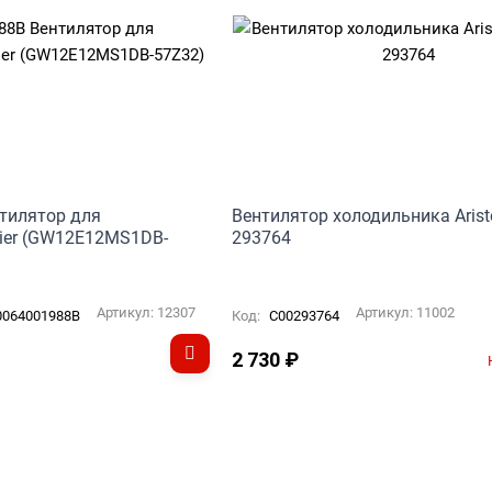
тилятор для
Вентилятор холодильника Ariston
ier (GW12E12MS1DB-
293764
Артикул:
12307
Артикул:
11002
064001988B
Код:
C00293764
2 730
₽