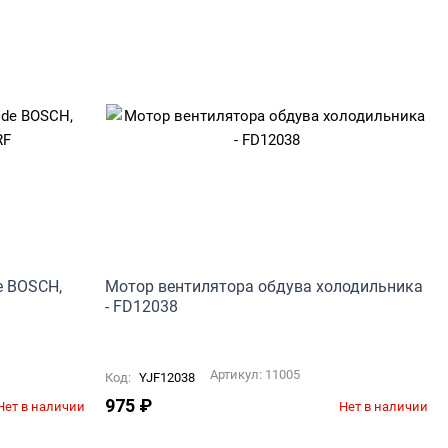
e BOSCH,
Мотор вентилятора обдува холодильника
- FD12038
Артикул:
11005
Код:
YJF12038
975
₽
Нет в наличии
Нет в наличии