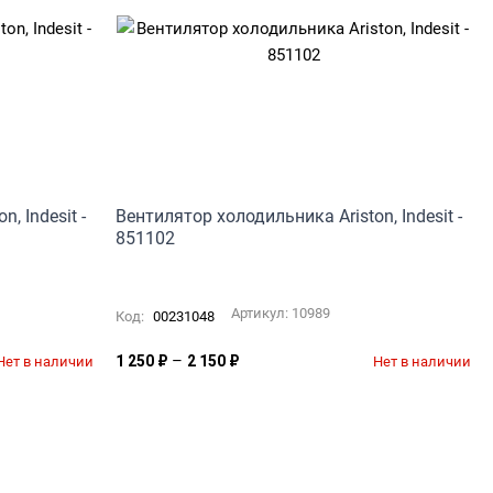
, Indesit -
Вентилятор холодильника Ariston, Indesit -
851102
Артикул:
10989
Код:
00231048
–
1 250
₽
2 150
₽
Нет в наличии
Нет в наличии