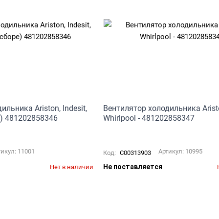
льника Ariston, Indesit,
Вентилятор холодильника Arist
ре) 481202858346
Whirlpool - 481202858347
тикул:
11001
Артикул:
10995
Код:
C00313903
Не поставляется
Нет в наличии