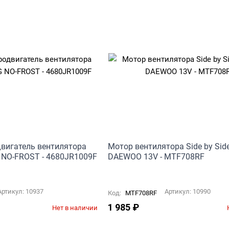
двигатель вентилятора
Мотор вентилятора Side by Sid
 NO-FROST - 4680JR1009F
DAEWOO 13V - MTF708RF
Артикул:
10937
Артикул:
10990
Код:
MTF708RF
1 985
₽
Нет в наличии