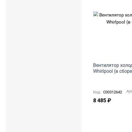
Вентилятор холоди
Whirlpool (в сбо
Ар
Код:
C00312642
8 485
₽