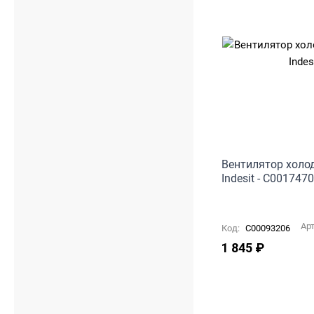
Вентилятор холод
Indesit - C001747
Ар
Код:
C00093206
1 845
₽