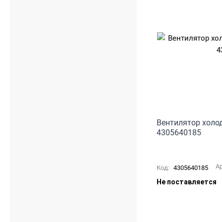
Вентилятор холод
4305640185
А
Код:
4305640185
Не поставляется