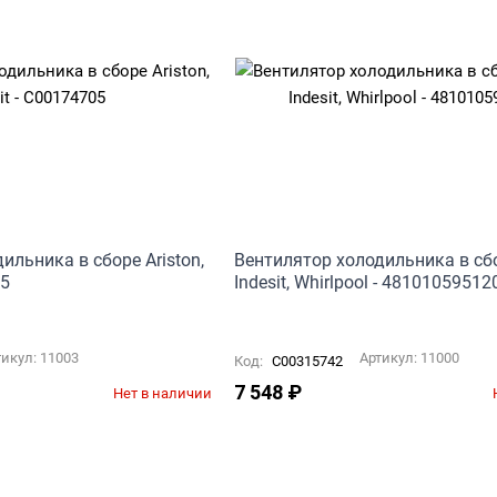
ильника в сборе Ariston,
Вентилятор холодильника в сбор
05
Indesit, Whirlpool - 48101059512
тикул:
11003
Артикул:
11000
Код:
C00315742
7 548
₽
Нет в наличии