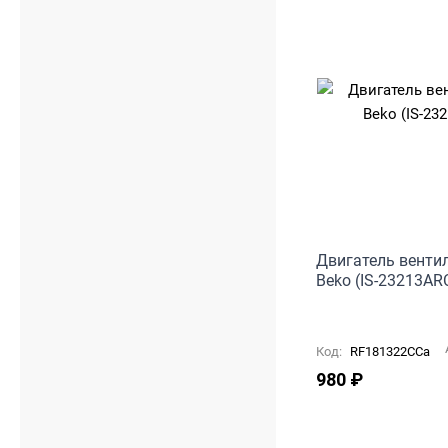
Двигатель венти
Beko (IS-23213AR
Код:
RF181322CCa
980
₽