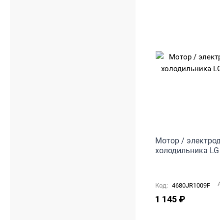
Мотор / электро
холодильника LG
Код:
4680JR1009F
1 145
₽