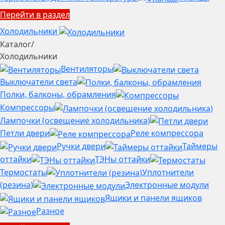
Перейти в раздел
Холодильники
Каталог
/
Холодильники
Вентиляторы
Выключатели света
Полки, балконы, обрамления
Компрессоры
Лампочки (освещение холодильника)
Петли двери
Реле компрессора
Ручки двери
Таймеры
оттайки
ТЭНы оттайки
Термостаты
Уплотнители
(резина)
Электронные модули
Ящики и панели ящиков
Разное