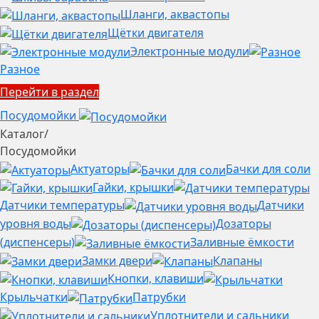
Шланги, аквастопы
Щётки двигателя
Электронные модули
Разное
Перейти в раздел
Посудомойки
Каталог
/
Посудомойки
Актуаторы
Бачки для соли
Гайки, крышки
Датчики температуры
Датчики
уровня воды
Дозаторы
(диспенсеры)
Заливные ёмкости
Замки двери
Клапаны
Кнопки, клавиши
Крыльчатки
Патрубки
Уплотнители и сальники