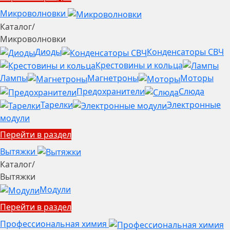
Микроволновки
Каталог
/
Микроволновки
Диоды
Конденсаторы СВЧ
Крестовины и кольца
Лампы
Магнетроны
Моторы
Предохранители
Слюда
Тарелки
Электронные
модули
Перейти в раздел
Вытяжки
Каталог
/
Вытяжки
Модули
Перейти в раздел
Профессиональная химия