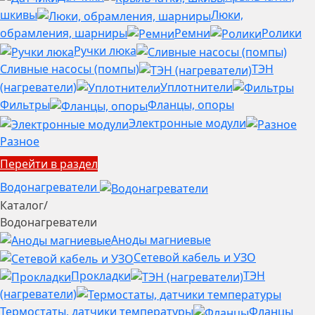
шкивы
Люки,
обрамления, шарниры
Ремни
Ролики
Ручки люка
Сливные насосы (помпы)
ТЭН
(нагреватели)
Уплотнители
Фильтры
Фланцы, опоры
Электронные модули
Разное
Перейти в раздел
Водонагреватели
Каталог
/
Водонагреватели
Аноды магниевые
Сетевой кабель и УЗО
Прокладки
ТЭН
(нагреватели)
Термостаты, датчики температуры
Фланцы