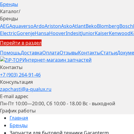
Бренды
Каталог
/
Бренды
AEG
Aquaverso
Ardo
Ariston
Asko
Atlant
Beko
Blomberg
Bosch
Electric
Gorenje
Hansa
Hoover
Indesit
Junior
Kaiser
Kenwood
K
Перейти в раздел
Помощь
Доставка
Оплата
Отзывы
Контакты
Статьи
Докуме
Интернет-магазин запчастей
Контакты
+7 (903) 264-91-46
Консультация
zapchasti@a-qualux.ru
E-mail адрес
Пн-Пт 10:00—20:00, Сб 10:00 - 18.00 Вс - выходной
График работы
Главная
Бренды
Запчасти для бытовой техники Garanterm