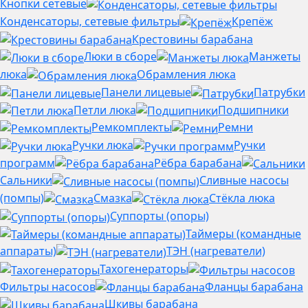
Кнопки сетевые
Конденсаторы, сетевые фильтры
Крепёж
Крестовины барабана
Люки в сборе
Манжеты
люка
Обрамления люка
Панели лицевые
Патрубки
Петли люка
Подшипники
Ремкомплекты
Ремни
Ручки люка
Ручки
программ
Рёбра барабана
Сальники
Сливные насосы
(помпы)
Смазка
Стёкла люка
Суппорты (опоры)
Таймеры (командные
аппараты)
ТЭН (нагреватели)
Тахогенераторы
Фильтры насосов
Фланцы барабана
Шкивы барабана