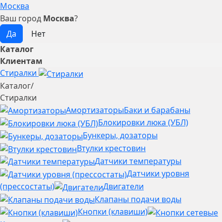
Москва
Ваш город
Москва
?
Каталог
Клиентам
Стиралки
Каталог
/
Стиралки
Амортизаторы
Баки и барабаны
Блокировки люка (УБЛ)
Бункеры, дозаторы
Втулки крестовин
Датчики температуры
Датчики уровня
(прессостаты)
Двигатели
Клапаны подачи воды
Кнопки (клавиши)