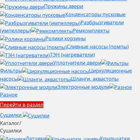
Пружины двери
Конденсаторы пусковые
Разбрызгиватели
(импеллеры)
Ремкомплекты
Ролики корзины
Сливные насосы (помпы)
ТЭН (нагреватели)
Уплотнители двери
Фильтры
Циркуляционные
насосы
Шланги, аквастопы
Электронные модули
Разное
Перейти в раздел
Сушилки
Каталог
/
Сушилки
Датчики
Крыльчатки,