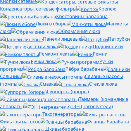
Кнопки сетевые
Конденсаторы, сетевые фильтры
Крепёж
Крестовины барабана
Люки в сборе
Манжеты
люка
Обрамления люка
Панели лицевые
Патрубки
Петли люка
Подшипники
Ремкомплекты
Ремни
Ручки люка
Ручки
программ
Рёбра барабана
Сальники
Сливные насосы
(помпы)
Смазка
Стёкла люка
Суппорты (опоры)
Таймеры (командные
аппараты)
ТЭН (нагреватели)
Тахогенераторы
Фильтры насосов
Фланцы барабана
Шкивы барабана