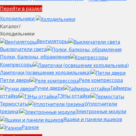
Перейти в раздел
Холодильники
Каталог
/
Холодильники
Вентиляторы
Выключатели света
Полки, балконы, обрамления
Компрессоры
Лампочки (освещение холодильника)
Петли двери
Реле компрессора
Ручки двери
Таймеры
оттайки
ТЭНы оттайки
Термостаты
Уплотнители
(резина)
Электронные модули
Ящики и панели ящиков
Разное