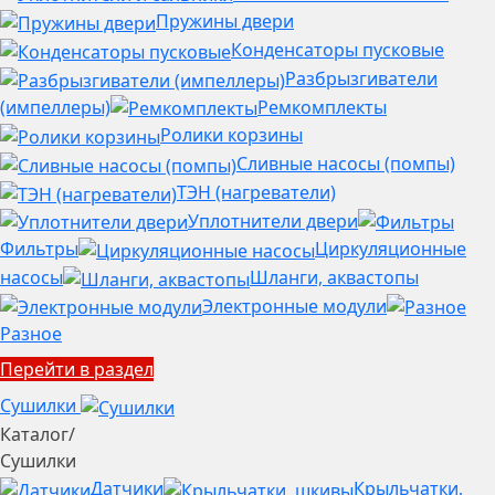
Пружины двери
Конденсаторы пусковые
Разбрызгиватели
(импеллеры)
Ремкомплекты
Ролики корзины
Сливные насосы (помпы)
ТЭН (нагреватели)
Уплотнители двери
Фильтры
Циркуляционные
насосы
Шланги, аквастопы
Электронные модули
Разное
Перейти в раздел
Сушилки
Каталог
/
Сушилки
Датчики
Крыльчатки,