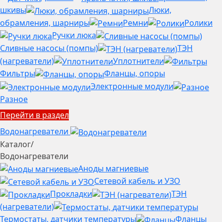
шкивы
Люки,
обрамления, шарниры
Ремни
Ролики
Ручки люка
Сливные насосы (помпы)
ТЭН
(нагреватели)
Уплотнители
Фильтры
Фланцы, опоры
Электронные модули
Разное
Перейти в раздел
Водонагреватели
Каталог
/
Водонагреватели
Аноды магниевые
Сетевой кабель и УЗО
Прокладки
ТЭН
(нагреватели)
Термостаты, датчики температуры
Фланцы