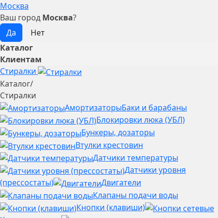
Москва
Ваш город
Москва
?
Каталог
Клиентам
Стиралки
Каталог
/
Стиралки
Амортизаторы
Баки и барабаны
Блокировки люка (УБЛ)
Бункеры, дозаторы
Втулки крестовин
Датчики температуры
Датчики уровня
(прессостаты)
Двигатели
Клапаны подачи воды
Кнопки (клавиши)