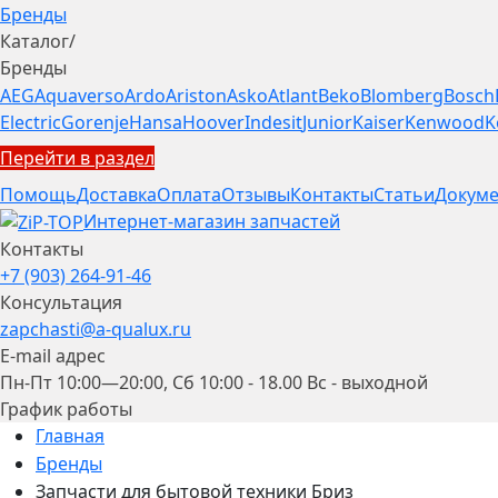
Бренды
Каталог
/
Бренды
AEG
Aquaverso
Ardo
Ariston
Asko
Atlant
Beko
Blomberg
Bosch
Electric
Gorenje
Hansa
Hoover
Indesit
Junior
Kaiser
Kenwood
K
Перейти в раздел
Помощь
Доставка
Оплата
Отзывы
Контакты
Статьи
Докуме
Интернет-магазин запчастей
Контакты
+7 (903) 264-91-46
Консультация
zapchasti@a-qualux.ru
E-mail адрес
Пн-Пт 10:00—20:00, Сб 10:00 - 18.00 Вс - выходной
График работы
Главная
Бренды
Запчасти для бытовой техники Бриз