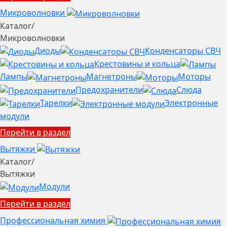
Микроволновки
Каталог
/
Микроволновки
Диоды
Конденсаторы СВЧ
Крестовины и кольца
Лампы
Магнетроны
Моторы
Предохранители
Слюда
Тарелки
Электронные
модули
Перейти в раздел
Вытяжки
Каталог
/
Вытяжки
Модули
Перейти в раздел
Профессиональная химия