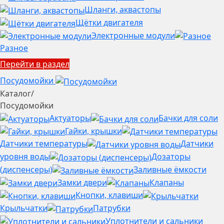
Шланги, аквастопы
Щётки двигателя
Электронные модули
Разное
Перейти в раздел
Посудомойки
Каталог
/
Посудомойки
Актуаторы
Бачки для соли
Гайки, крышки
Датчики температуры
Датчики
уровня воды
Дозаторы
(диспенсеры)
Заливные ёмкости
Замки двери
Клапаны
Кнопки, клавиши
Крыльчатки
Патрубки
Уплотнители и сальники