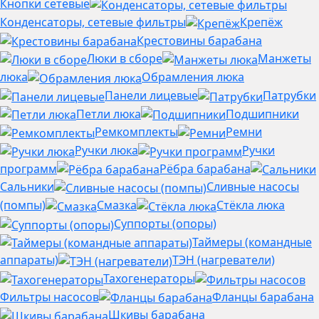
Кнопки сетевые
Конденсаторы, сетевые фильтры
Крепёж
Крестовины барабана
Люки в сборе
Манжеты
люка
Обрамления люка
Панели лицевые
Патрубки
Петли люка
Подшипники
Ремкомплекты
Ремни
Ручки люка
Ручки
программ
Рёбра барабана
Сальники
Сливные насосы
(помпы)
Смазка
Стёкла люка
Суппорты (опоры)
Таймеры (командные
аппараты)
ТЭН (нагреватели)
Тахогенераторы
Фильтры насосов
Фланцы барабана
Шкивы барабана