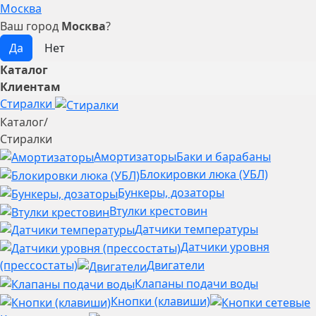
Москва
Ваш город
Москва
?
Каталог
Клиентам
Стиралки
Каталог
/
Стиралки
Амортизаторы
Баки и барабаны
Блокировки люка (УБЛ)
Бункеры, дозаторы
Втулки крестовин
Датчики температуры
Датчики уровня
(прессостаты)
Двигатели
Клапаны подачи воды
Кнопки (клавиши)