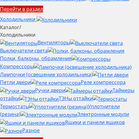
Перейти в раздел
Холодильники
Каталог
/
Холодильники
Вентиляторы
Выключатели света
Полки, балконы, обрамления
Компрессоры
Лампочки (освещение холодильника)
Петли двери
Реле компрессора
Ручки двери
Таймеры
оттайки
ТЭНы оттайки
Термостаты
Уплотнители
(резина)
Электронные модули
Ящики и панели ящиков
Разное