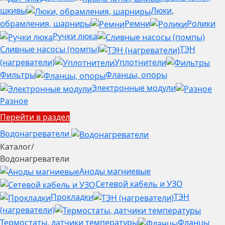
шкивы
Люки,
обрамления, шарниры
Ремни
Ролики
Ручки люка
Сливные насосы (помпы)
ТЭН
(нагреватели)
Уплотнители
Фильтры
Фланцы, опоры
Электронные модули
Разное
Перейти в раздел
Водонагреватели
Каталог
/
Водонагреватели
Аноды магниевые
Сетевой кабель и УЗО
Прокладки
ТЭН
(нагреватели)
Термостаты, датчики температуры
Фланцы