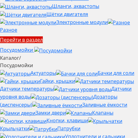
Шланги, аквастопы
Щётки двигателя
Электронные модули
Разное
Перейти в раздел
Посудомойки
Каталог
/
Посудомойки
Актуаторы
Бачки для соли
Гайки, крышки
Датчики температуры
Датчики
уровня воды
Дозаторы
(диспенсеры)
Заливные ёмкости
Замки двери
Клапаны
Кнопки, клавиши
Крыльчатки
Патрубки
Уплотнители и сальники