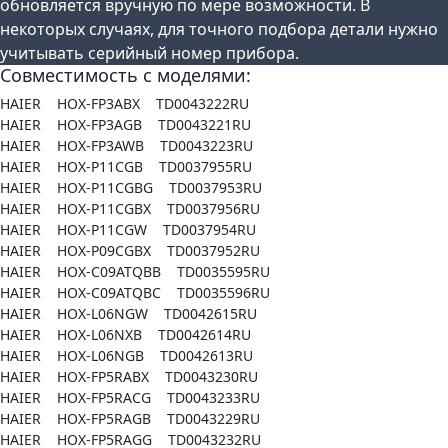
обновляется вручную по мере возможности. В
некоторых случаях, для точного подбора детали нужно
учитывать серийный номер прибора.
Совместимость с моделями:
HAIER HOX-FP3ABX TD0043222RU
HAIER HOX-FP3AGB TD0043221RU
HAIER HOX-FP3AWB TD0043223RU
HAIER HOX-P11CGB TD0037955RU
HAIER HOX-P11CGBG TD0037953RU
HAIER HOX-P11CGBX TD0037956RU
HAIER HOX-P11CGW TD0037954RU
HAIER HOX-P09CGBX TD0037952RU
HAIER HOX-C09ATQBB TD0035595RU
HAIER HOX-C09ATQBC TD0035596RU
HAIER HOX-L06NGW TD0042615RU
HAIER HOX-L06NXB TD0042614RU
HAIER HOX-L06NGB TD0042613RU
HAIER HOX-FP5RABX TD0043230RU
HAIER HOX-FP5RACG TD0043233RU
HAIER HOX-FP5RAGB TD0043229RU
HAIER HOX-FP5RAGG TD0043232RU