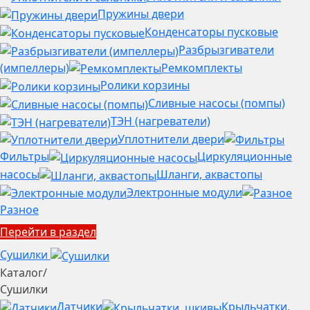
Пружины двери
Конденсаторы пусковые
Разбрызгиватели
(импеллеры)
Ремкомплекты
Ролики корзины
Сливные насосы (помпы)
ТЭН (нагреватели)
Уплотнители двери
Фильтры
Циркуляционные
насосы
Шланги, аквастопы
Электронные модули
Разное
Перейти в раздел
Сушилки
Каталог
/
Сушилки
Датчики
Крыльчатки,