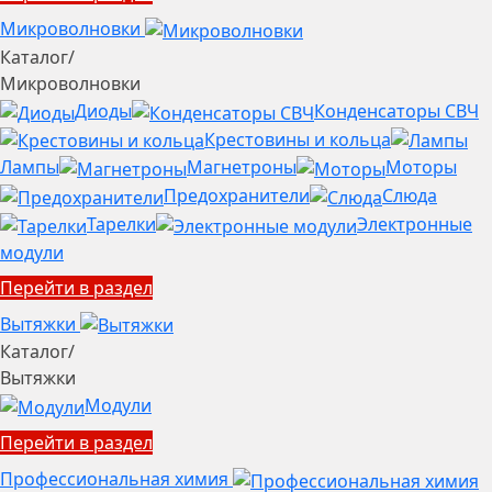
Микроволновки
Каталог
/
Микроволновки
Диоды
Конденсаторы СВЧ
Крестовины и кольца
Лампы
Магнетроны
Моторы
Предохранители
Слюда
Тарелки
Электронные
модули
Перейти в раздел
Вытяжки
Каталог
/
Вытяжки
Модули
Перейти в раздел
Профессиональная химия