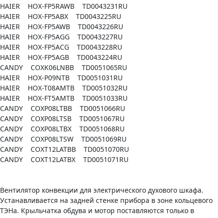
HAIER HOX-FP5RAWB TD0043231RU
HAIER HOX-FP5ABX TD0043225RU
HAIER HOX-FP5AWB TD0043226RU
HAIER HOX-FP5AGG TD0043227RU
HAIER HOX-FP5ACG TD0043228RU
HAIER HOX-FP5AGB TD0043224RU
CANDY COXK06LNBB TD0051065RU
HAIER HOX-P09NTB TD0051031RU
HAIER HOX-T08AMTB TD0051032RU
HAIER HOX-FT5AMTB TD0051033RU
CANDY COXP08LTBB TD0051066RU
CANDY COXP08LTSB TD0051067RU
CANDY COXP08LTBX TD0051068RU
CANDY COXP08LTSW TD0051069RU
CANDY COXT12LATBB TD0051070RU
CANDY COXT12LATBX TD0051071RU
Вентилятор конвекции для электрического духового шкафа.
Устанавливается на задней стенке прибора в зоне кольцевого
ТЭНа. Крыльчатка обдува и мотор поставляются только в