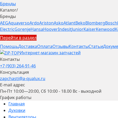
Бренды
Каталог
/
Бренды
AEG
Aquaverso
Ardo
Ariston
Asko
Atlant
Beko
Blomberg
Bosch
Electric
Gorenje
Hansa
Hoover
Indesit
Junior
Kaiser
Kenwood
K
Перейти в раздел
Помощь
Доставка
Оплата
Отзывы
Контакты
Статьи
Докуме
Интернет-магазин запчастей
Контакты
+7 (903) 264-91-46
Консультация
zapchasti@a-qualux.ru
E-mail адрес
Пн-Пт 10:00—20:00, Сб 10:00 - 18.00 Вс - выходной
График работы
Главная
Духовки
Вентиляторы