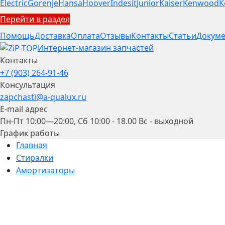
Electric
Gorenje
Hansa
Hoover
Indesit
Junior
Kaiser
Kenwood
K
Перейти в раздел
Помощь
Доставка
Оплата
Отзывы
Контакты
Статьи
Докуме
Интернет-магазин запчастей
Контакты
+7 (903) 264-91-46
Консультация
zapchasti@a-qualux.ru
E-mail адрес
Пн-Пт 10:00—20:00, Сб 10:00 - 18.00 Вс - выходной
График работы
Главная
Стиралки
Амортизаторы