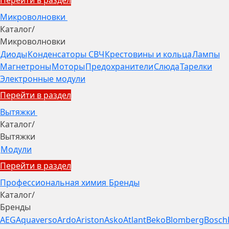
Микроволновки
Каталог
/
Микроволновки
Диоды
Конденсаторы СВЧ
Крестовины и кольца
Лампы
Магнетроны
Моторы
Предохранители
Слюда
Тарелки
Электронные модули
Перейти в раздел
Вытяжки
Каталог
/
Вытяжки
Модули
Перейти в раздел
Профессиональная химия
Бренды
Каталог
/
Бренды
AEG
Aquaverso
Ardo
Ariston
Asko
Atlant
Beko
Blomberg
Bosch