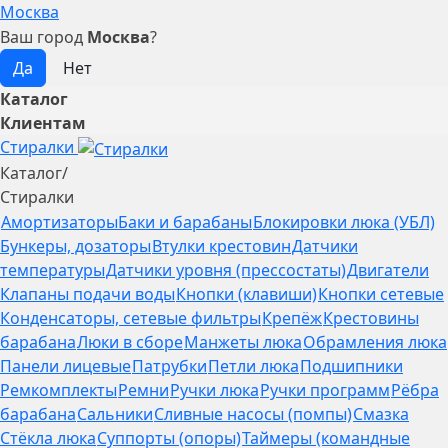
Москва
Ваш город
Москва
?
Каталог
Клиентам
Стиралки
Каталог
/
Стиралки
Амортизаторы
Баки и барабаны
Блокировки люка (УБЛ)
Бункеры, дозаторы
Втулки крестовин
Датчики
температуры
Датчики уровня (прессостаты)
Двигатели
Клапаны подачи воды
Кнопки (клавиши)
Кнопки сетевые
Конденсаторы, сетевые фильтры
Крепёж
Крестовины
барабана
Люки в сборе
Манжеты люка
Обрамления люка
Панели лицевые
Патрубки
Петли люка
Подшипники
Ремкомплекты
Ремни
Ручки люка
Ручки программ
Рёбра
барабана
Сальники
Сливные насосы (помпы)
Смазка
Стёкла люка
Суппорты (опоры)
Таймеры (командные