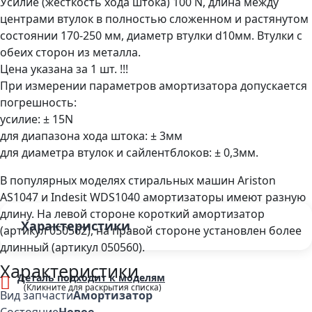
Усилие (жёсткость хода штока) 100 N, длина между
центрами втулок в полностью сложенном и растянутом
состоянии 170-250 мм, диаметр втулки d10мм. Втулки с
обеих сторон из металла.
Цена указана за 1 шт. !!!
При измерении параметров амортизатора допускается
погрешность:
усилие: ± 15N
для диапазона хода штока: ± 3мм
для диаметра втулок и сайлентблоков: ± 0,3мм.
В популярных моделях стиральных машин Ariston
AS1047 и Indesit WDS1040 амортизаторы имеют разную
длину. На левой стороне короткий амортизатор
Характеристики
(артикул 050562), на правой стороне установлен более
длинный (артикул 050560).
Характеристики
Деталь подходит к моделям
Вид запчасти
Амортизатор