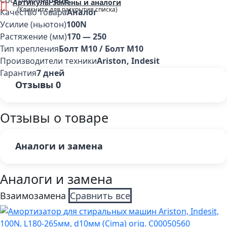
Состояние
Новое
Артикулы замены и аналоги
Качество товара
Аналог
Усилие (ньютон)
100N
Растяжение (мм)
170 — 250
Тип крепления
Болт М10 / Болт М10
Производители техники
Ariston, Indesit
Гарантия
7 дней
Отзывы
0
Отзывы о товаре
Аналоги и замена
Аналоги и замена
Взаимозамена
Сравнить все