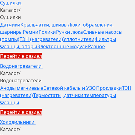
Сушилки
Каталог
/
Сушилки
Датчики
Крыльчатки, шкивы
Люки, обрамления,
шарниры
Ремни
Ролики
Ручки люка
Сливные насосы
(помпы)
ТЭН (нагреватели)
Уплотнители
Фильтры
Фланцы, опоры
Электронные модули
Разное
Перейти в раздел
Водонагреватели
Каталог
/
Водонагреватели
Аноды магниевые
Сетевой кабель и УЗО
Прокладки
ТЭН
(нагреватели)
Термостаты, датчики температуры
Фланцы
Перейти в раздел
Холодильники
Каталог
/