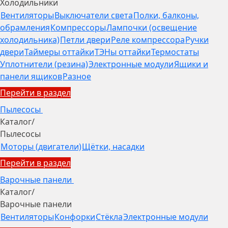
Холодильники
Вентиляторы
Выключатели света
Полки, балконы,
обрамления
Компрессоры
Лампочки (освещение
холодильника)
Петли двери
Реле компрессора
Ручки
двери
Таймеры оттайки
ТЭНы оттайки
Термостаты
Уплотнители (резина)
Электронные модули
Ящики и
панели ящиков
Разное
Перейти в раздел
Пылесосы
Каталог
/
Пылесосы
Моторы (двигатели)
Щётки, насадки
Перейти в раздел
Варочные панели
Каталог
/
Варочные панели
Вентиляторы
Конфорки
Стёкла
Электронные модули