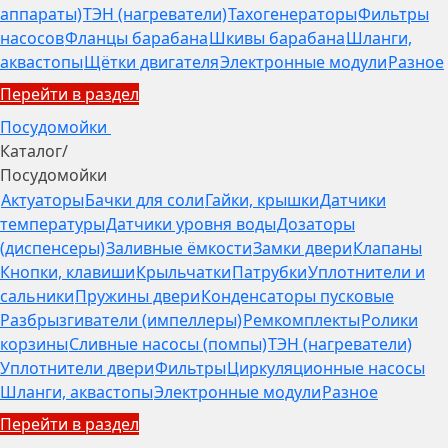
аппараты)
ТЭН (нагреватели)
Тахогенераторы
Фильтры
насосов
Фланцы барабана
Шкивы барабана
Шланги,
аквастопы
Щётки двигателя
Электронные модули
Разное
Перейти в раздел
Посудомойки
Каталог
/
Посудомойки
Актуаторы
Бачки для соли
Гайки, крышки
Датчики
температуры
Датчики уровня воды
Дозаторы
(диспенсеры)
Заливные ёмкости
Замки двери
Клапаны
Кнопки, клавиши
Крыльчатки
Патрубки
Уплотнители и
сальники
Пружины двери
Конденсаторы пусковые
Разбрызгиватели (импеллеры)
Ремкомплекты
Ролики
корзины
Сливные насосы (помпы)
ТЭН (нагреватели)
Уплотнители двери
Фильтры
Циркуляционные насосы
Шланги, аквастопы
Электронные модули
Разное
Перейти в раздел