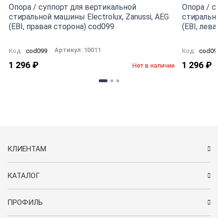
Опора / суппорт для вертикальной
Опора / с
стиральной машины Electrolux, Zanussi, AEG
стирально
(EBI, правая сторона) cod099
(EBI, лев
Артикул:
10011
Код:
cod099
Код:
cod09
1 296
₽
1 296
₽
Нет в наличии
КЛИЕНТАМ
КАТАЛОГ
ПРОФИЛЬ