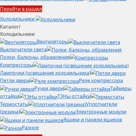
Перейти в раздел
Холодильники
Каталог
/
Холодильники
Вентиляторы
Выключатели света
Полки, балконы, обрамления
Компрессоры
Лампочки (освещение холодильника)
Петли двери
Реле компрессора
Ручки двери
Таймеры
оттайки
ТЭНы оттайки
Термостаты
Уплотнители
(резина)
Электронные модули
Ящики и панели ящиков
Разное