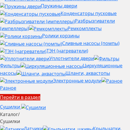
Пружины двери
Конденсаторы пусковые
Разбрызгиватели
(импеллеры)
Ремкомплекты
Ролики корзины
Сливные насосы (помпы)
ТЭН (нагреватели)
Уплотнители двери
Фильтры
Циркуляционные
насосы
Шланги, аквастопы
Электронные модули
Разное
Перейти в раздел
Сушилки
Каталог
/
Сушилки
Датчики
Крыльчатки,