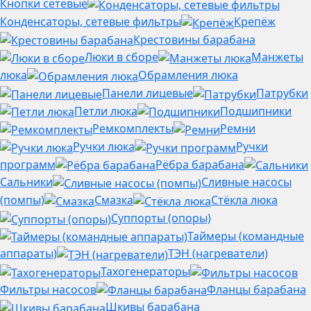
Кнопки сетевые
Конденсаторы, сетевые фильтры
Крепёж
Крестовины барабана
Люки в сборе
Манжеты
люка
Обрамления люка
Панели лицевые
Патрубки
Петли люка
Подшипники
Ремкомплекты
Ремни
Ручки люка
Ручки
программ
Рёбра барабана
Сальники
Сливные насосы
(помпы)
Смазка
Стёкла люка
Суппорты (опоры)
Таймеры (командные
аппараты)
ТЭН (нагреватели)
Тахогенераторы
Фильтры насосов
Фланцы барабана
Шкивы барабана