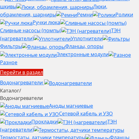
шкивы
Люки,
обрамления, шарниры
Ремни
Ролики
Ручки люка
Сливные насосы (помпы)
ТЭН
(нагреватели)
Уплотнители
Фильтры
Фланцы, опоры
Электронные модули
Разное
Перейти в раздел
Водонагреватели
Каталог
/
Водонагреватели
Аноды магниевые
Сетевой кабель и УЗО
Прокладки
ТЭН
(нагреватели)
Термостаты, датчики температуры
Фланцы