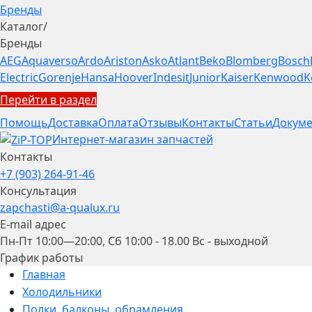
Бренды
Каталог
/
Бренды
AEG
Aquaverso
Ardo
Ariston
Asko
Atlant
Beko
Blomberg
Bosch
Electric
Gorenje
Hansa
Hoover
Indesit
Junior
Kaiser
Kenwood
K
Перейти в раздел
Помощь
Доставка
Оплата
Отзывы
Контакты
Статьи
Докуме
Интернет-магазин запчастей
Контакты
+7 (903) 264-91-46
Консультация
zapchasti@a-qualux.ru
E-mail адрес
Пн-Пт 10:00—20:00, Сб 10:00 - 18.00 Вс - выходной
График работы
Главная
Холодильники
Полки, балконы, обрамления