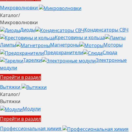
Микроволновки
Каталог
/
Микроволновки
Диоды
Конденсаторы СВЧ
Крестовины и кольца
Лампы
Магнетроны
Моторы
Предохранители
Слюда
Тарелки
Электронные
модули
Перейти в раздел
Вытяжки
Каталог
/
Вытяжки
Модули
Перейти в раздел
Профессиональная химия