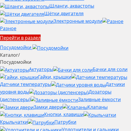
Шланги, аквастопы
Щётки двигателя
Электронные модули
Разное
Перейти в раздел
Посудомойки
Каталог
/
Посудомойки
Актуаторы
Бачки для соли
Гайки, крышки
Датчики температуры
Датчики
уровня воды
Дозаторы
(диспенсеры)
Заливные ёмкости
Замки двери
Клапаны
Кнопки, клавиши
Крыльчатки
Патрубки
Уплотнители и сальники