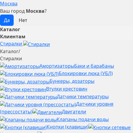
Москва
Ваш город
Москва
?
Каталог
Клиентам
Стиралки
Каталог
/
Стиралки
Амортизаторы
Баки и барабаны
Блокировки люка (УБЛ)
Бункеры, дозаторы
Втулки крестовин
Датчики температуры
Датчики уровня
(прессостаты)
Двигатели
Клапаны подачи воды
Кнопки (клавиши)