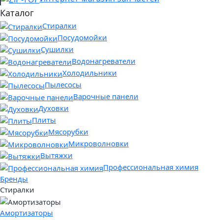
Каталог
Стиралки
Посудомойки
Сушилки
Водонагреватели
Холодильники
Пылесосы
Варочные панели
Духовки
Плиты
Мясорубки
Микроволновки
Вытяжки
Профессиональная химия
Бренды
Стиралки
Амортизаторы