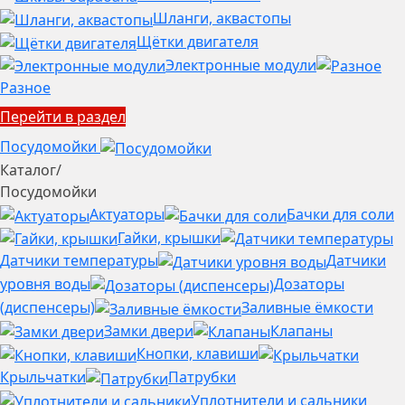
Шланги, аквастопы
Щётки двигателя
Электронные модули
Разное
Перейти в раздел
Посудомойки
Каталог
/
Посудомойки
Актуаторы
Бачки для соли
Гайки, крышки
Датчики температуры
Датчики
уровня воды
Дозаторы
(диспенсеры)
Заливные ёмкости
Замки двери
Клапаны
Кнопки, клавиши
Крыльчатки
Патрубки
Уплотнители и сальники