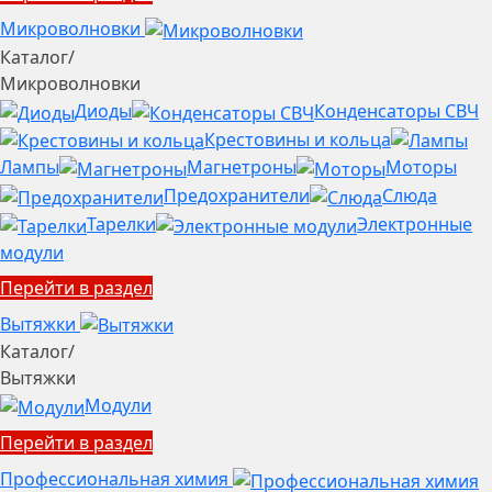
Микроволновки
Каталог
/
Микроволновки
Диоды
Конденсаторы СВЧ
Крестовины и кольца
Лампы
Магнетроны
Моторы
Предохранители
Слюда
Тарелки
Электронные
модули
Перейти в раздел
Вытяжки
Каталог
/
Вытяжки
Модули
Перейти в раздел
Профессиональная химия