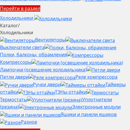
Перейти в раздел
Холодильники
Каталог
/
Холодильники
Вентиляторы
Выключатели света
Полки, балконы, обрамления
Компрессоры
Лампочки (освещение холодильника)
Петли двери
Реле компрессора
Ручки двери
Таймеры
оттайки
ТЭНы оттайки
Термостаты
Уплотнители
(резина)
Электронные модули
Ящики и панели ящиков
Разное