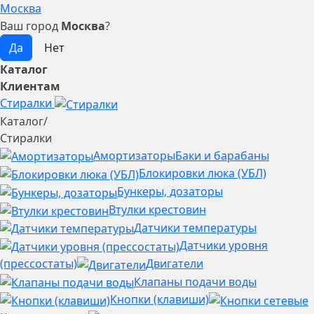
Москва
Ваш город
Москва
?
Каталог
Клиентам
Стиралки
Каталог
/
Стиралки
Амортизаторы
Баки и барабаны
Блокировки люка (УБЛ)
Бункеры, дозаторы
Втулки крестовин
Датчики температуры
Датчики уровня
(прессостаты)
Двигатели
Клапаны подачи воды
Кнопки (клавиши)