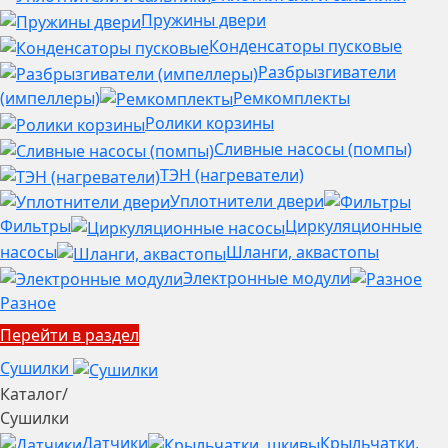
Пружины двери
Конденсаторы пусковые
Разбрызгиватели
(импеллеры)
Ремкомплекты
Ролики корзины
Сливные насосы (помпы)
ТЭН (нагреватели)
Уплотнители двери
Фильтры
Циркуляционные
насосы
Шланги, аквастопы
Электронные модули
Разное
Перейти в раздел
Сушилки
Каталог
/
Сушилки
Датчики
Крыльчатки,