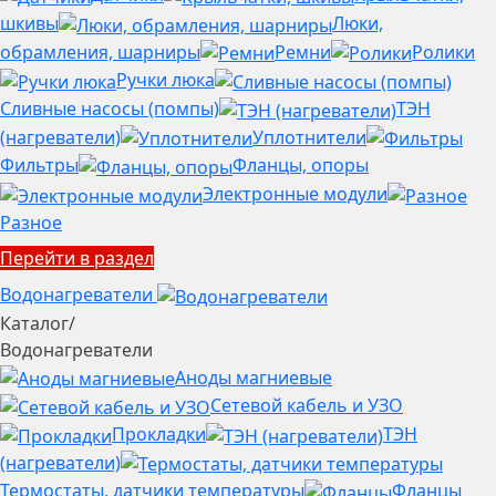
шкивы
Люки,
обрамления, шарниры
Ремни
Ролики
Ручки люка
Сливные насосы (помпы)
ТЭН
(нагреватели)
Уплотнители
Фильтры
Фланцы, опоры
Электронные модули
Разное
Перейти в раздел
Водонагреватели
Каталог
/
Водонагреватели
Аноды магниевые
Сетевой кабель и УЗО
Прокладки
ТЭН
(нагреватели)
Термостаты, датчики температуры
Фланцы