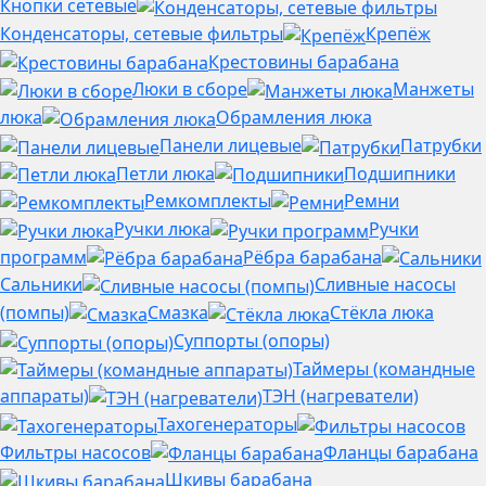
Кнопки сетевые
Конденсаторы, сетевые фильтры
Крепёж
Крестовины барабана
Люки в сборе
Манжеты
люка
Обрамления люка
Панели лицевые
Патрубки
Петли люка
Подшипники
Ремкомплекты
Ремни
Ручки люка
Ручки
программ
Рёбра барабана
Сальники
Сливные насосы
(помпы)
Смазка
Стёкла люка
Суппорты (опоры)
Таймеры (командные
аппараты)
ТЭН (нагреватели)
Тахогенераторы
Фильтры насосов
Фланцы барабана
Шкивы барабана