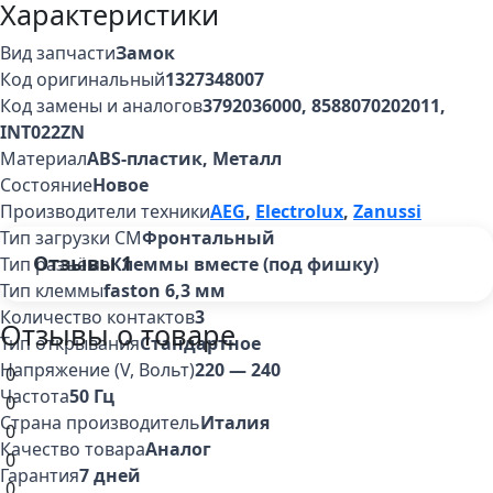
Характеристики
Вид запчасти
Замок
Код оригинальный
1327348007
Код замены и аналогов
3792036000, 8588070202011,
INT022ZN
Материал
ABS-пластик, Металл
Состояние
Новое
Производители техники
AEG
,
Electrolux
,
Zanussi
Тип загрузки СМ
Фронтальный
Отзывы
1
Тип разъёма
Клеммы вместе (под фишку)
Тип клеммы
faston 6,3 мм
Количество контактов
3
Отзывы о товаре
Тип открывания
Стандартное
Напряжение (V, Вольт)
220 — 240
0
Частота
50 Гц
0
Страна производитель
Италия
0
Качество товара
Аналог
0
Гарантия
7 дней
0