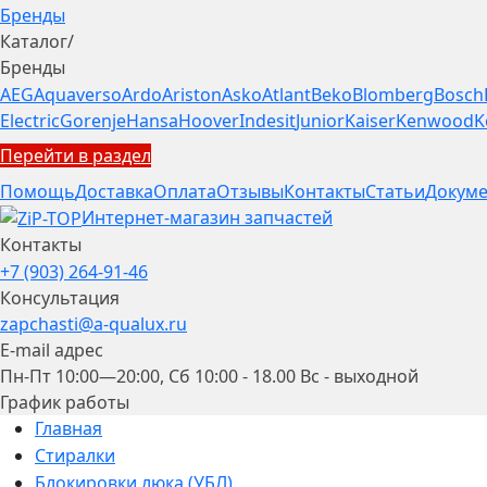
Бренды
Каталог
/
Бренды
AEG
Aquaverso
Ardo
Ariston
Asko
Atlant
Beko
Blomberg
Bosch
Electric
Gorenje
Hansa
Hoover
Indesit
Junior
Kaiser
Kenwood
K
Перейти в раздел
Помощь
Доставка
Оплата
Отзывы
Контакты
Статьи
Докуме
Интернет-магазин запчастей
Контакты
+7 (903) 264-91-46
Консультация
zapchasti@a-qualux.ru
E-mail адрес
Пн-Пт 10:00—20:00, Сб 10:00 - 18.00 Вс - выходной
График работы
Главная
Стиралки
Блокировки люка (УБЛ)