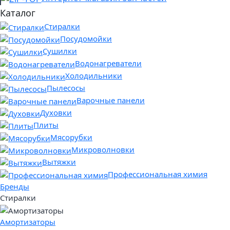
Каталог
Стиралки
Посудомойки
Сушилки
Водонагреватели
Холодильники
Пылесосы
Варочные панели
Духовки
Плиты
Мясорубки
Микроволновки
Вытяжки
Профессиональная химия
Бренды
Стиралки
Амортизаторы