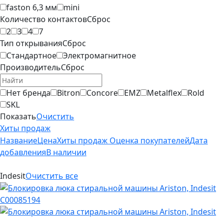
faston 6,3 мм
mini
Количество контактов
Сброс
2
3
4
7
Тип открывания
Сброс
Стандартное
Электромагнитное
Производитель
Сброс
Нет бренда
Bitron
Concore
EMZ
Metalflex
Rold
SKL
Показать
Очистить
Хиты продаж
Название
Цена
Хиты продаж
Оценка покупателей
Дата
добавления
В наличии
Indesit
Очистить все