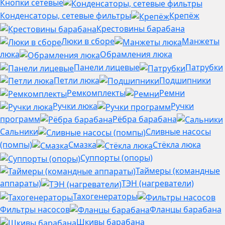
Кнопки сетевые
Конденсаторы, сетевые фильтры
Крепёж
Крестовины барабана
Люки в сборе
Манжеты
люка
Обрамления люка
Панели лицевые
Патрубки
Петли люка
Подшипники
Ремкомплекты
Ремни
Ручки люка
Ручки
программ
Рёбра барабана
Сальники
Сливные насосы
(помпы)
Смазка
Стёкла люка
Суппорты (опоры)
Таймеры (командные
аппараты)
ТЭН (нагреватели)
Тахогенераторы
Фильтры насосов
Фланцы барабана
Шкивы барабана