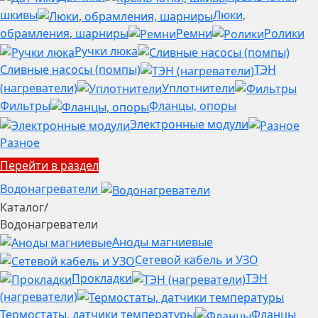
шкивы
Люки,
обрамления, шарниры
Ремни
Ролики
Ручки люка
Сливные насосы (помпы)
ТЭН
(нагреватели)
Уплотнители
Фильтры
Фланцы, опоры
Электронные модули
Разное
Перейти в раздел
Водонагреватели
Каталог
/
Водонагреватели
Аноды магниевые
Сетевой кабель и УЗО
Прокладки
ТЭН
(нагреватели)
Термостаты, датчики температуры
Фланцы