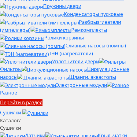
Пружины двери
Конденсаторы пусковые
Разбрызгиватели
(импеллеры)
Ремкомплекты
Ролики корзины
Сливные насосы (помпы)
ТЭН (нагреватели)
Уплотнители двери
Фильтры
Циркуляционные
насосы
Шланги, аквастопы
Электронные модули
Разное
Перейти в раздел
Сушилки
Каталог
/
Сушилки
Датчики
Крыльчатки,