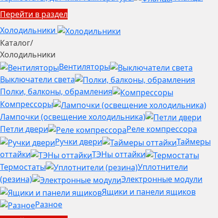
Перейти в раздел
Холодильники
Каталог
/
Холодильники
Вентиляторы
Выключатели света
Полки, балконы, обрамления
Компрессоры
Лампочки (освещение холодильника)
Петли двери
Реле компрессора
Ручки двери
Таймеры
оттайки
ТЭНы оттайки
Термостаты
Уплотнители
(резина)
Электронные модули
Ящики и панели ящиков
Разное