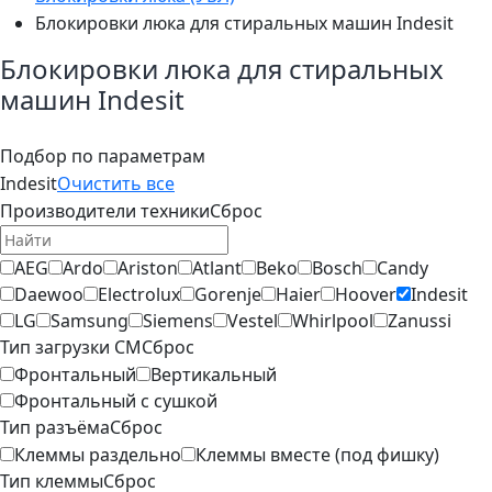
Блокировки люка для стиральных машин Indesit
Блокировки люка для стиральных
машин Indesit
Подбор по параметрам
Indesit
Очистить все
Производители техники
Сброс
AEG
Ardo
Ariston
Atlant
Beko
Bosch
Candy
Daewoo
Electrolux
Gorenje
Haier
Hoover
Indesit
LG
Samsung
Siemens
Vestel
Whirlpool
Zanussi
Тип загрузки СМ
Сброс
Фронтальный
Вертикальный
Фронтальный с сушкой
Тип разъёма
Сброс
Клеммы раздельно
Клеммы вместе (под фишку)
Тип клеммы
Сброс