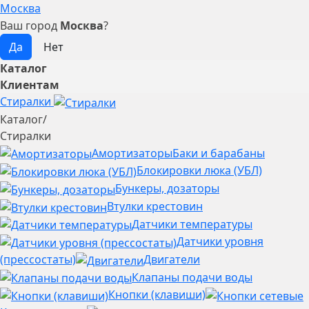
Москва
Ваш город
Москва
?
Каталог
Клиентам
Стиралки
Каталог
/
Стиралки
Амортизаторы
Баки и барабаны
Блокировки люка (УБЛ)
Бункеры, дозаторы
Втулки крестовин
Датчики температуры
Датчики уровня
(прессостаты)
Двигатели
Клапаны подачи воды
Кнопки (клавиши)