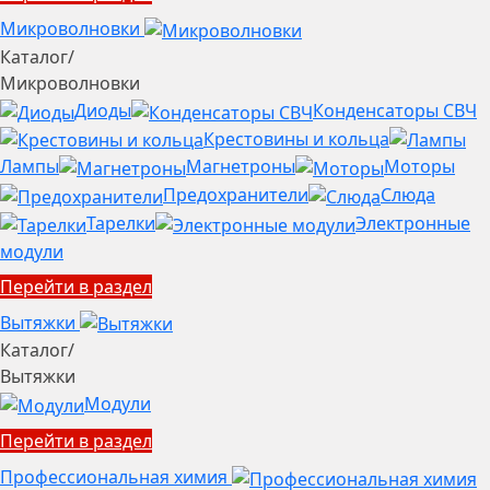
Микроволновки
Каталог
/
Микроволновки
Диоды
Конденсаторы СВЧ
Крестовины и кольца
Лампы
Магнетроны
Моторы
Предохранители
Слюда
Тарелки
Электронные
модули
Перейти в раздел
Вытяжки
Каталог
/
Вытяжки
Модули
Перейти в раздел
Профессиональная химия