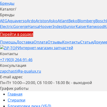
Бренды
Каталог
/
Бренды
AEG
Aquaverso
Ardo
Ariston
Asko
Atlant
Beko
Blomberg
Bosch
Electric
Gorenje
Hansa
Hoover
Indesit
Junior
Kaiser
Kenwood
K
Перейти в раздел
Помощь
Доставка
Оплата
Отзывы
Контакты
Статьи
Докуме
Интернет-магазин запчастей
Контакты
+7 (903) 264-91-46
Консультация
zapchasti@a-qualux.ru
E-mail адрес
Пн-Пт 10:00—20:00, Сб 10:00 - 18.00 Вс - выходной
График работы
Главная
Стиралки
Блокировки люка (УБЛ)