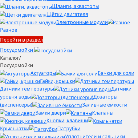
Шланги, аквастопы
Щётки двигателя
Электронные модули
Разное
Перейти в раздел
Посудомойки
Каталог
/
Посудомойки
Актуаторы
Бачки для соли
Гайки, крышки
Датчики температуры
Датчики
уровня воды
Дозаторы
(диспенсеры)
Заливные ёмкости
Замки двери
Клапаны
Кнопки, клавиши
Крыльчатки
Патрубки
Уплотнители и сальники