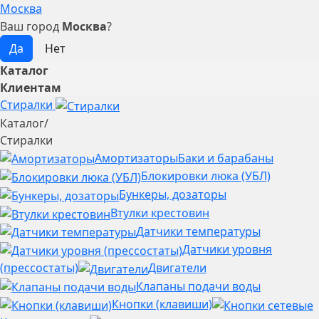
Москва
Ваш город
Москва
?
Каталог
Клиентам
Стиралки
Каталог
/
Стиралки
Амортизаторы
Баки и барабаны
Блокировки люка (УБЛ)
Бункеры, дозаторы
Втулки крестовин
Датчики температуры
Датчики уровня
(прессостаты)
Двигатели
Клапаны подачи воды
Кнопки (клавиши)