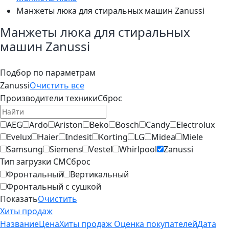
Манжеты люка для стиральных машин Zanussi
Манжеты люка для стиральных
машин Zanussi
Подбор по параметрам
Zanussi
Очистить все
Производители техники
Сброс
AEG
Ardo
Ariston
Beko
Bosch
Candy
Electrolux
Evelux
Haier
Indesit
Korting
LG
Midea
Miele
Samsung
Siemens
Vestel
Whirlpool
Zanussi
Тип загрузки СМ
Сброс
Фронтальный
Вертикальный
Фронтальный с сушкой
Показать
Очистить
Хиты продаж
Название
Цена
Хиты продаж
Оценка покупателей
Дата