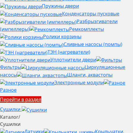
Пружины двери
Конденсаторы пусковые
Разбрызгиватели
(импеллеры)
Ремкомплекты
Ролики корзины
Сливные насосы (помпы)
ТЭН (нагреватели)
Уплотнители двери
Фильтры
Циркуляционные
насосы
Шланги, аквастопы
Электронные модули
Разное
Перейти в раздел
Сушилки
Каталог
/
Сушилки
Датчики
Крыльчатки,