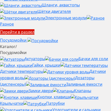
Шланги, аквастопы
Щётки двигателя
Электронные модули
Разное
Перейти в раздел
Посудомойки
Каталог
/
Посудомойки
Актуаторы
Бачки для соли
Гайки, крышки
Датчики температуры
Датчики
уровня воды
Дозаторы
(диспенсеры)
Заливные ёмкости
Замки двери
Клапаны
Кнопки, клавиши
Крыльчатки
Патрубки
Уплотнители и сальники