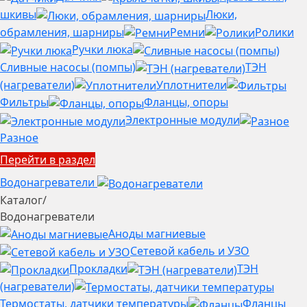
шкивы
Люки,
обрамления, шарниры
Ремни
Ролики
Ручки люка
Сливные насосы (помпы)
ТЭН
(нагреватели)
Уплотнители
Фильтры
Фланцы, опоры
Электронные модули
Разное
Перейти в раздел
Водонагреватели
Каталог
/
Водонагреватели
Аноды магниевые
Сетевой кабель и УЗО
Прокладки
ТЭН
(нагреватели)
Термостаты, датчики температуры
Фланцы