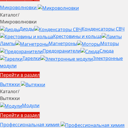
Микроволновки
Каталог
/
Микроволновки
Диоды
Конденсаторы СВЧ
Крестовины и кольца
Лампы
Магнетроны
Моторы
Предохранители
Слюда
Тарелки
Электронные
модули
Перейти в раздел
Вытяжки
Каталог
/
Вытяжки
Модули
Перейти в раздел
Профессиональная химия