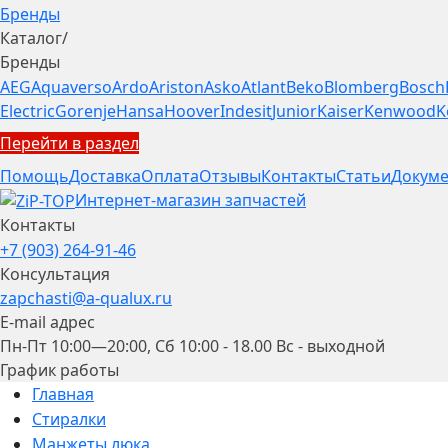
Бренды
Каталог
/
Бренды
AEG
Aquaverso
Ardo
Ariston
Asko
Atlant
Beko
Blomberg
Bosch
Electric
Gorenje
Hansa
Hoover
Indesit
Junior
Kaiser
Kenwood
K
Перейти в раздел
Помощь
Доставка
Оплата
Отзывы
Контакты
Статьи
Докуме
Интернет-магазин запчастей
Контакты
+7 (903) 264-91-46
Консультация
zapchasti@a-qualux.ru
E-mail адрес
Пн-Пт 10:00—20:00, Сб 10:00 - 18.00 Вс - выходной
График работы
Главная
Стиралки
Манжеты люка