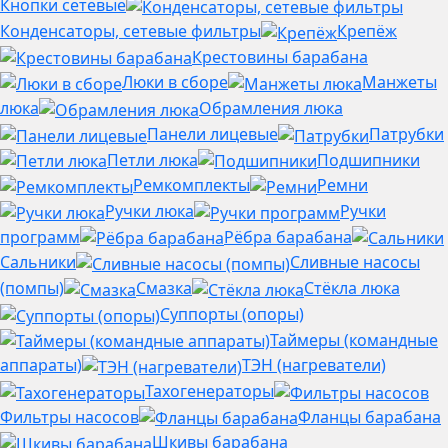
Кнопки сетевые
Конденсаторы, сетевые фильтры
Крепёж
Крестовины барабана
Люки в сборе
Манжеты
люка
Обрамления люка
Панели лицевые
Патрубки
Петли люка
Подшипники
Ремкомплекты
Ремни
Ручки люка
Ручки
программ
Рёбра барабана
Сальники
Сливные насосы
(помпы)
Смазка
Стёкла люка
Суппорты (опоры)
Таймеры (командные
аппараты)
ТЭН (нагреватели)
Тахогенераторы
Фильтры насосов
Фланцы барабана
Шкивы барабана