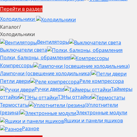
Перейти в раздел
Холодильники
Каталог
/
Холодильники
Вентиляторы
Выключатели света
Полки, балконы, обрамления
Компрессоры
Лампочки (освещение холодильника)
Петли двери
Реле компрессора
Ручки двери
Таймеры
оттайки
ТЭНы оттайки
Термостаты
Уплотнители
(резина)
Электронные модули
Ящики и панели ящиков
Разное