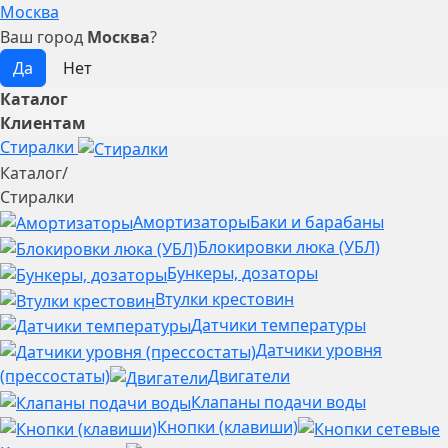
Москва
Ваш город
Москва
?
Каталог
Клиентам
Стиралки
Каталог
/
Стиралки
Амортизаторы
Баки и барабаны
Блокировки люка (УБЛ)
Бункеры, дозаторы
Втулки крестовин
Датчики температуры
Датчики уровня
(прессостаты)
Двигатели
Клапаны подачи воды
Кнопки (клавиши)