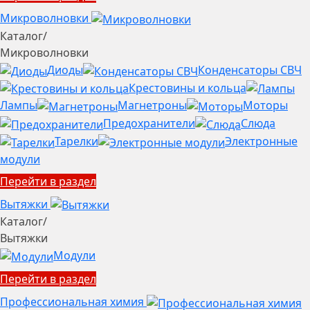
Микроволновки
Каталог
/
Микроволновки
Диоды
Конденсаторы СВЧ
Крестовины и кольца
Лампы
Магнетроны
Моторы
Предохранители
Слюда
Тарелки
Электронные
модули
Перейти в раздел
Вытяжки
Каталог
/
Вытяжки
Модули
Перейти в раздел
Профессиональная химия