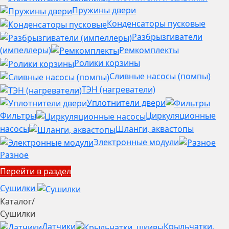
Пружины двери
Конденсаторы пусковые
Разбрызгиватели
(импеллеры)
Ремкомплекты
Ролики корзины
Сливные насосы (помпы)
ТЭН (нагреватели)
Уплотнители двери
Фильтры
Циркуляционные
насосы
Шланги, аквастопы
Электронные модули
Разное
Перейти в раздел
Сушилки
Каталог
/
Сушилки
Датчики
Крыльчатки,