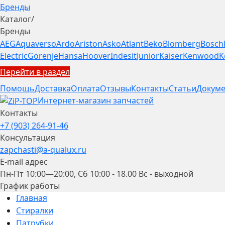
Бренды
Каталог
/
Бренды
AEG
Aquaverso
Ardo
Ariston
Asko
Atlant
Beko
Blomberg
Bosch
Electric
Gorenje
Hansa
Hoover
Indesit
Junior
Kaiser
Kenwood
K
Перейти в раздел
Помощь
Доставка
Оплата
Отзывы
Контакты
Статьи
Докуме
Интернет-магазин запчастей
Контакты
+7 (903) 264-91-46
Консультация
zapchasti@a-qualux.ru
E-mail адрес
Пн-Пт 10:00—20:00, Сб 10:00 - 18.00 Вс - выходной
График работы
Главная
Стиралки
Патрубки