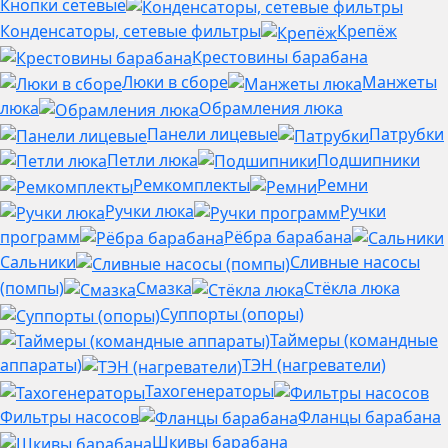
Кнопки сетевые
Конденсаторы, сетевые фильтры
Крепёж
Крестовины барабана
Люки в сборе
Манжеты
люка
Обрамления люка
Панели лицевые
Патрубки
Петли люка
Подшипники
Ремкомплекты
Ремни
Ручки люка
Ручки
программ
Рёбра барабана
Сальники
Сливные насосы
(помпы)
Смазка
Стёкла люка
Суппорты (опоры)
Таймеры (командные
аппараты)
ТЭН (нагреватели)
Тахогенераторы
Фильтры насосов
Фланцы барабана
Шкивы барабана