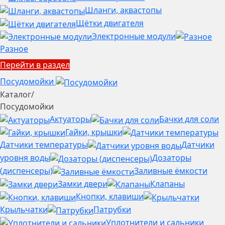
Шланги, аквастопы
Щётки двигателя
Электронные модули
Разное
Перейти в раздел
Посудомойки
Каталог
/
Посудомойки
Актуаторы
Бачки для соли
Гайки, крышки
Датчики температуры
Датчики
уровня воды
Дозаторы
(диспенсеры)
Заливные ёмкости
Замки двери
Клапаны
Кнопки, клавиши
Крыльчатки
Патрубки
Уплотнители и сальники