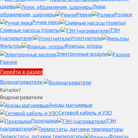
шкивы
Люки,
обрамления, шарниры
Ремни
Ролики
Ручки люка
Сливные насосы (помпы)
ТЭН
(нагреватели)
Уплотнители
Фильтры
Фланцы, опоры
Электронные модули
Разное
Перейти в раздел
Водонагреватели
Каталог
/
Водонагреватели
Аноды магниевые
Сетевой кабель и УЗО
Прокладки
ТЭН
(нагреватели)
Термостаты, датчики температуры
Фланцы