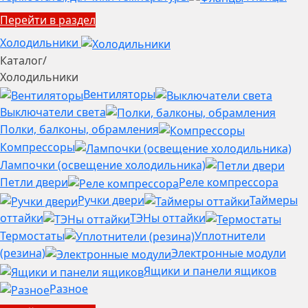
Перейти в раздел
Холодильники
Каталог
/
Холодильники
Вентиляторы
Выключатели света
Полки, балконы, обрамления
Компрессоры
Лампочки (освещение холодильника)
Петли двери
Реле компрессора
Ручки двери
Таймеры
оттайки
ТЭНы оттайки
Термостаты
Уплотнители
(резина)
Электронные модули
Ящики и панели ящиков
Разное