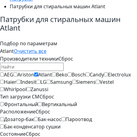
Патрубки для стиральных машин Atlant
Патрубки для стиральных машин
Atlant
Подбор по параметрам
Atlant
Очистить все
Производители техники
Сброс
AEG
Ariston
Atlant
Beko
Bosch
Candy
Electrolux
Haier
Indesit
LG
Samsung
Siemens
Vestel
Whirlpool
Zanussi
Тип загрузки СМ
Сброс
Фронтальный
Вертикальный
Расположение
Сброс
Дозатор-бак
Бак-насос
Пароотвод
Бак-конденсатор сушки
Состояние
Сброс