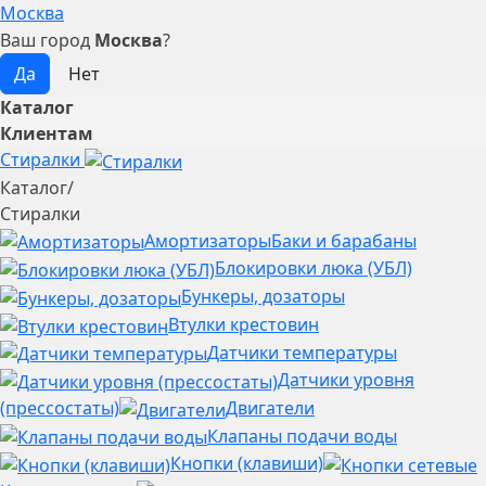
Москва
Ваш город
Москва
?
Каталог
Клиентам
Стиралки
Каталог
/
Стиралки
Амортизаторы
Баки и барабаны
Блокировки люка (УБЛ)
Бункеры, дозаторы
Втулки крестовин
Датчики температуры
Датчики уровня
(прессостаты)
Двигатели
Клапаны подачи воды
Кнопки (клавиши)