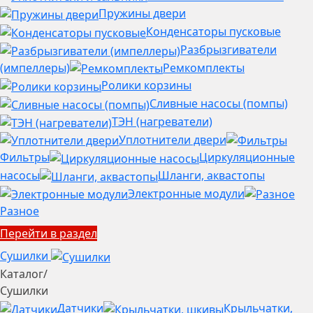
Пружины двери
Конденсаторы пусковые
Разбрызгиватели
(импеллеры)
Ремкомплекты
Ролики корзины
Сливные насосы (помпы)
ТЭН (нагреватели)
Уплотнители двери
Фильтры
Циркуляционные
насосы
Шланги, аквастопы
Электронные модули
Разное
Перейти в раздел
Сушилки
Каталог
/
Сушилки
Датчики
Крыльчатки,