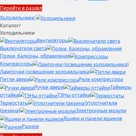
Перейти в раздел
Холодильники
Каталог
/
Холодильники
Вентиляторы
Выключатели света
Полки, балконы, обрамления
Компрессоры
Лампочки (освещение холодильника)
Петли двери
Реле компрессора
Ручки двери
Таймеры
оттайки
ТЭНы оттайки
Термостаты
Уплотнители
(резина)
Электронные модули
Ящики и панели ящиков
Разное