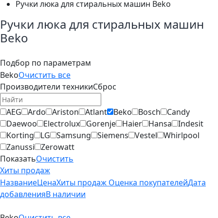
Ручки люка для стиральных машин Beko
Ручки люка для стиральных машин
Beko
Подбор по параметрам
Beko
Очистить все
Производители техники
Сброс
AEG
Ardo
Ariston
Atlant
Beko
Bosch
Candy
Daewoo
Electrolux
Gorenje
Haier
Hansa
Indesit
Korting
LG
Samsung
Siemens
Vestel
Whirlpool
Zanussi
Zerowatt
Показать
Очистить
Хиты продаж
Название
Цена
Хиты продаж
Оценка покупателей
Дата
добавления
В наличии
Beko
Очистить все