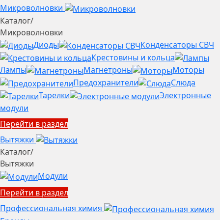
Микроволновки
Каталог
/
Микроволновки
Диоды
Конденсаторы СВЧ
Крестовины и кольца
Лампы
Магнетроны
Моторы
Предохранители
Слюда
Тарелки
Электронные
модули
Перейти в раздел
Вытяжки
Каталог
/
Вытяжки
Модули
Перейти в раздел
Профессиональная химия