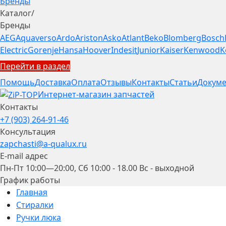
Бренды
Каталог
/
Бренды
AEG
Aquaverso
Ardo
Ariston
Asko
Atlant
Beko
Blomberg
Bosch
Electric
Gorenje
Hansa
Hoover
Indesit
Junior
Kaiser
Kenwood
K
Перейти в раздел
Помощь
Доставка
Оплата
Отзывы
Контакты
Статьи
Докуме
Интернет-магазин запчастей
Контакты
+7 (903) 264-91-46
Консультация
zapchasti@a-qualux.ru
E-mail адрес
Пн-Пт 10:00—20:00, Сб 10:00 - 18.00 Вс - выходной
График работы
Главная
Стиралки
Ручки люка