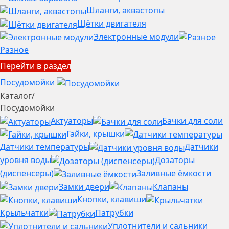
Шланги, аквастопы
Щётки двигателя
Электронные модули
Разное
Перейти в раздел
Посудомойки
Каталог
/
Посудомойки
Актуаторы
Бачки для соли
Гайки, крышки
Датчики температуры
Датчики
уровня воды
Дозаторы
(диспенсеры)
Заливные ёмкости
Замки двери
Клапаны
Кнопки, клавиши
Крыльчатки
Патрубки
Уплотнители и сальники