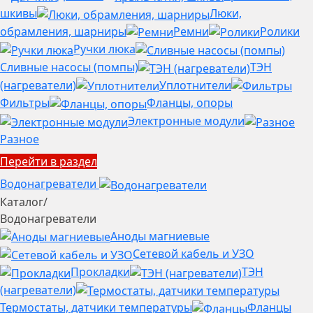
шкивы
Люки,
обрамления, шарниры
Ремни
Ролики
Ручки люка
Сливные насосы (помпы)
ТЭН
(нагреватели)
Уплотнители
Фильтры
Фланцы, опоры
Электронные модули
Разное
Перейти в раздел
Водонагреватели
Каталог
/
Водонагреватели
Аноды магниевые
Сетевой кабель и УЗО
Прокладки
ТЭН
(нагреватели)
Термостаты, датчики температуры
Фланцы