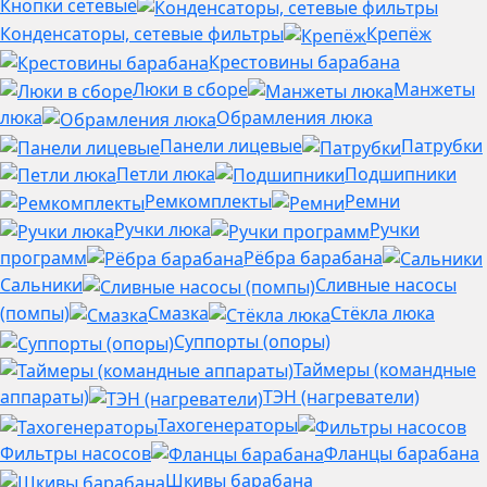
Кнопки сетевые
Конденсаторы, сетевые фильтры
Крепёж
Крестовины барабана
Люки в сборе
Манжеты
люка
Обрамления люка
Панели лицевые
Патрубки
Петли люка
Подшипники
Ремкомплекты
Ремни
Ручки люка
Ручки
программ
Рёбра барабана
Сальники
Сливные насосы
(помпы)
Смазка
Стёкла люка
Суппорты (опоры)
Таймеры (командные
аппараты)
ТЭН (нагреватели)
Тахогенераторы
Фильтры насосов
Фланцы барабана
Шкивы барабана