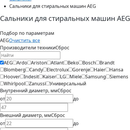
Сальники для стиральных машин AEG
Сальники для стиральных машин AEG
Подбор по параметрам
AEG
Очистить все
Производители техники
Сброс
AEG
Ardo
Ariston
Atlant
Beko
Bosch
Brandt
Blomberg
Candy
Electrolux
Gorenje
Haier
Hansa
Hoover
Indesit
Kaiser
LG
Miele
Samsung
Siemens
Whirlpool
Zanussi
Универсальный
Внутренний диаметр, мм
Сброс
от
до
Внешний диаметр, мм
Сброс
от
до