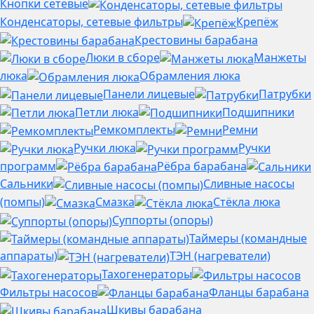
Кнопки сетевые
Конденсаторы, сетевые фильтры
Крепёж
Крестовины барабана
Люки в сборе
Манжеты
люка
Обрамления люка
Панели лицевые
Патрубки
Петли люка
Подшипники
Ремкомплекты
Ремни
Ручки люка
Ручки
программ
Рёбра барабана
Сальники
Сливные насосы
(помпы)
Смазка
Стёкла люка
Суппорты (опоры)
Таймеры (командные
аппараты)
ТЭН (нагреватели)
Тахогенераторы
Фильтры насосов
Фланцы барабана
Шкивы барабана