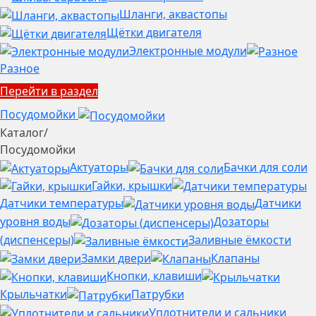
Шланги, аквастопы
Щётки двигателя
Электронные модули
Разное
Перейти в раздел
Посудомойки
Каталог
/
Посудомойки
Актуаторы
Бачки для соли
Гайки, крышки
Датчики температуры
Датчики
уровня воды
Дозаторы
(диспенсеры)
Заливные ёмкости
Замки двери
Клапаны
Кнопки, клавиши
Крыльчатки
Патрубки
Уплотнители и сальники