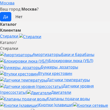
Москва
Ваш город
Москва
?
Каталог
Клиентам
Стиралки
Каталог
/
Стиралки
Амортизаторы
Баки и барабаны
Блокировки люка (УБЛ)
Бункеры, дозаторы
Втулки крестовин
Датчики температуры
Датчики уровня
(прессостаты)
Двигатели
Клапаны подачи воды
Кнопки (клавиши)