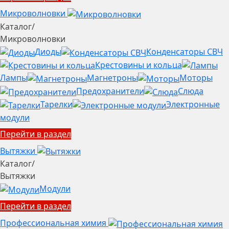
Микроволновки
Каталог
/
Микроволновки
Диоды
Конденсаторы СВЧ
Крестовины и кольца
Лампы
Магнетроны
Моторы
Предохранители
Слюда
Тарелки
Электронные
модули
Перейти в раздел
Вытяжки
Каталог
/
Вытяжки
Модули
Перейти в раздел
Профессиональная химия