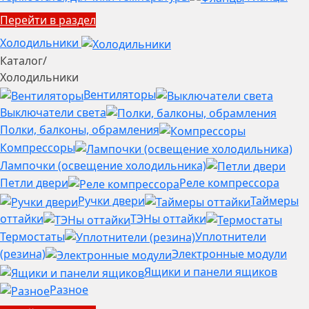
Перейти в раздел
Холодильники
Каталог
/
Холодильники
Вентиляторы
Выключатели света
Полки, балконы, обрамления
Компрессоры
Лампочки (освещение холодильника)
Петли двери
Реле компрессора
Ручки двери
Таймеры
оттайки
ТЭНы оттайки
Термостаты
Уплотнители
(резина)
Электронные модули
Ящики и панели ящиков
Разное