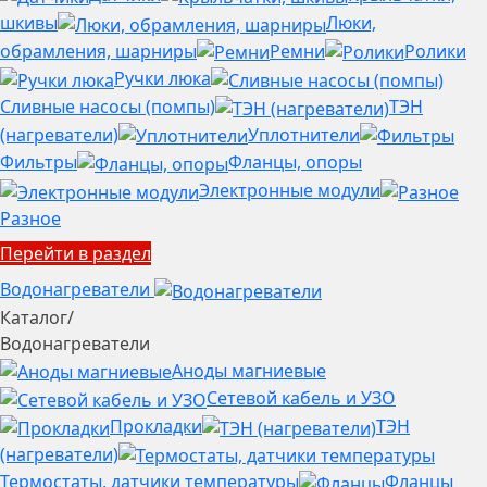
шкивы
Люки,
обрамления, шарниры
Ремни
Ролики
Ручки люка
Сливные насосы (помпы)
ТЭН
(нагреватели)
Уплотнители
Фильтры
Фланцы, опоры
Электронные модули
Разное
Перейти в раздел
Водонагреватели
Каталог
/
Водонагреватели
Аноды магниевые
Сетевой кабель и УЗО
Прокладки
ТЭН
(нагреватели)
Термостаты, датчики температуры
Фланцы