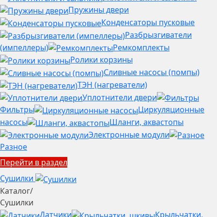
Пружины двери
Конденсаторы пусковые
Разбрызгиватели
(импеллеры)
Ремкомплекты
Ролики корзины
Сливные насосы (помпы)
ТЭН (нагреватели)
Уплотнители двери
Фильтры
Циркуляционные
насосы
Шланги, аквастопы
Электронные модули
Разное
Перейти в раздел
Сушилки
Каталог
/
Сушилки
Датчики
Крыльчатки,