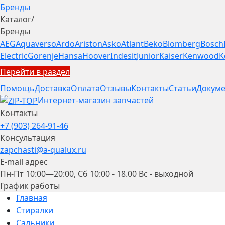
Бренды
Каталог
/
Бренды
AEG
Aquaverso
Ardo
Ariston
Asko
Atlant
Beko
Blomberg
Bosch
Electric
Gorenje
Hansa
Hoover
Indesit
Junior
Kaiser
Kenwood
K
Перейти в раздел
Помощь
Доставка
Оплата
Отзывы
Контакты
Статьи
Докуме
Интернет-магазин запчастей
Контакты
+7 (903) 264-91-46
Консультация
zapchasti@a-qualux.ru
E-mail адрес
Пн-Пт 10:00—20:00, Сб 10:00 - 18.00 Вс - выходной
График работы
Главная
Стиралки
Сальники