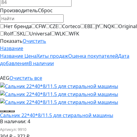
Производитель
Сброс
Нет бренда
CFW
CZE
Corteco
EBI
JY
NQK
Original
Rolf
SKL
Universal
WLK
WFK
Показать
Очистить
Название
Название
Цена
Хиты продаж
Оценка покупателей
Дата
добавления
В наличии
AEG
Очистить все
Сальник 22*40*8/11.5 для стиральной машины
В наличии: 4
Артикул:
9910
304
₽
–
372
₽