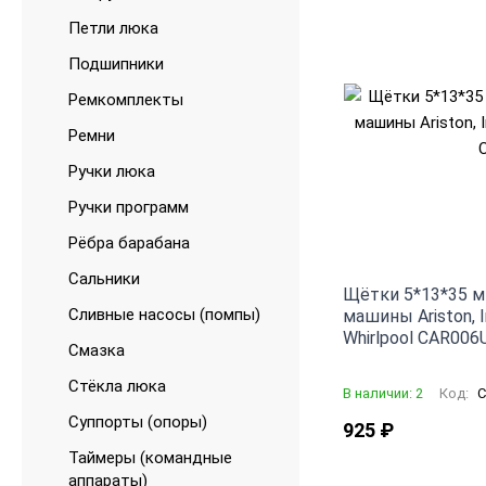
Петли люка
Подшипники
Ремкомплекты
Ремни
Ручки люка
Ручки программ
Рёбра барабана
Сальники
Щётки 5*13*35 м
Сливные насосы (помпы)
машины Ariston, In
Whirlpool CAR006
Смазка
Стёкла люка
В наличии: 2
Код:
C
Суппорты (опоры)
925
₽
Таймеры (командные
аппараты)