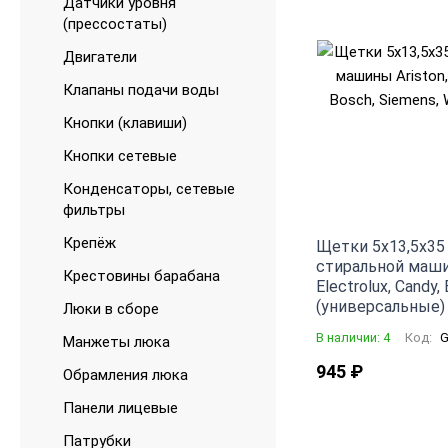
Датчики уровня
(прессостаты)
Двигатели
Клапаны подачи воды
Кнопки (клавиши)
Кнопки сетевые
Конденсаторы, сетевые
фильтры
Крепёж
Щетки 5x13,5x35
стиральной машины
Крестовины барабана
Electrolux, Candy,
(универсальные)
Люки в сборе
В наличии: 4
Код:
G
Манжеты люка
945
₽
Обрамления люка
Панели лицевые
Патрубки