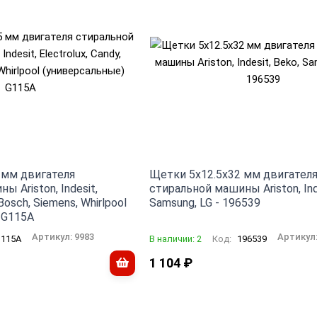
 мм двигателя
Щетки 5x12.5x32 мм двигател
 Ariston, Indesit,
стиральной машины Ariston, Inde
 Bosch, Siemens, Whirlpool
Samsung, LG - 196539
 G115A
Артикул:
9983
Артикул
115A
В наличии: 2
Код:
196539
1 104
₽