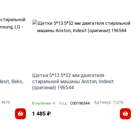
я
Щетки 5*13.5*32 мм двигателя
sit, Beko,
стиральной машины Ariston, Indesit
(оригинал) 196544
:
9675
Артикул:
11276
В наличии: 4
Код:
C00196544
1 485
₽