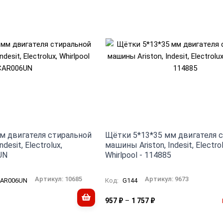
м двигателя стиральной
Щётки 5*13*35 мм двигателя 
desit, Electrolux,
машины Ariston, Indesit, Electrol
UN
Whirlpool - 114885
Артикул:
10685
Артикул:
9673
AR006UN
Код:
G144
–
957
₽
1 757
₽