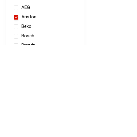
AEG
Ariston
Beko
Bosch
Brandt
Candy
Electrolux
General Electric
Gorenje
Indesit
Вид щётки
LG
Miele
Samsung
В щёткодержателе
Siemens
Без щёткодержателя