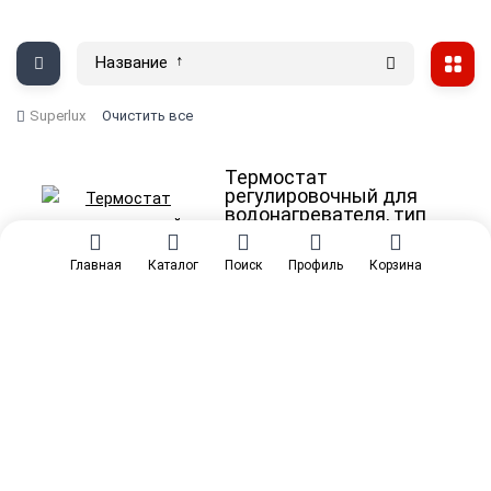
Название
Superlux
Очистить все
Термостат
регулировочный для
водонагревателя, тип
TBR 15A/80°С -
65150779
Главная
Каталог
Поиск
Профиль
Корзина
В наличии: 1
Артикул:
10445
936
₽
ТЭН 1200W, тип RSCA
(на овальном фланце) -
65103765