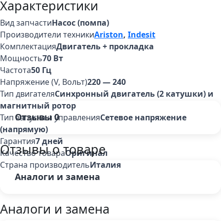
Характеристики
Вид запчасти
Насос (помпа)
Производители техники
Ariston
,
Indesit
Комплектация
Двигатель + прокладка
Мощность
70 Вт
Частота
50 Гц
Напряжение (V, Вольт)
220 — 240
Тип двигателя
Синхронный двигатель (2 катушки) и
магнитный ротор
Отзывы
0
Тип запуска и управления
Сетевое напряжение
(напрямую)
Гарантия
7 дней
Отзывы о товаре
Качество товара
Оригинал
Страна производитель
Италия
Аналоги и замена
Аналоги и замена