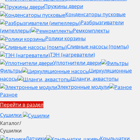
Пружины двери
Конденсаторы пусковые
Разбрызгиватели
(импеллеры)
Ремкомплекты
Ролики корзины
Сливные насосы (помпы)
ТЭН (нагреватели)
Уплотнители двери
Фильтры
Циркуляционные
насосы
Шланги, аквастопы
Электронные модули
Разное
Перейти в раздел
Сушилки
Каталог
/
Сушилки
Датчики
Крыльчатки,