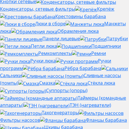
Кнопки сетевые
Конденсаторы, сетевые фильтры
Крепёж
Крестовины барабана
Люки в сборе
Манжеты
люка
Обрамления люка
Панели лицевые
Патрубки
Петли люка
Подшипники
Ремкомплекты
Ремни
Ручки люка
Ручки
программ
Рёбра барабана
Сальники
Сливные насосы
(помпы)
Смазка
Стёкла люка
Суппорты (опоры)
Таймеры (командные
аппараты)
ТЭН (нагреватели)
Тахогенераторы
Фильтры насосов
Фланцы барабана
Шкивы барабана