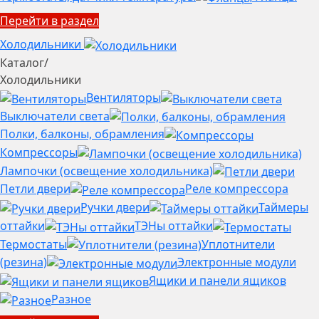
Перейти в раздел
Холодильники
Каталог
/
Холодильники
Вентиляторы
Выключатели света
Полки, балконы, обрамления
Компрессоры
Лампочки (освещение холодильника)
Петли двери
Реле компрессора
Ручки двери
Таймеры
оттайки
ТЭНы оттайки
Термостаты
Уплотнители
(резина)
Электронные модули
Ящики и панели ящиков
Разное