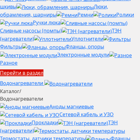
шкивы
Люки,
обрамления, шарниры
Ремни
Ролики
Ручки люка
Сливные насосы (помпы)
ТЭН
(нагреватели)
Уплотнители
Фильтры
Фланцы, опоры
Электронные модули
Разное
Перейти в раздел
Водонагреватели
Каталог
/
Водонагреватели
Аноды магниевые
Сетевой кабель и УЗО
Прокладки
ТЭН
(нагреватели)
Термостаты, датчики температуры
Фланцы