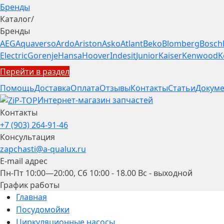
Бренды
Каталог
/
Бренды
AEG
Aquaverso
Ardo
Ariston
Asko
Atlant
Beko
Blomberg
Bosch
Electric
Gorenje
Hansa
Hoover
Indesit
Junior
Kaiser
Kenwood
K
Перейти в раздел
Помощь
Доставка
Оплата
Отзывы
Контакты
Статьи
Докуме
Интернет-магазин запчастей
Контакты
+7 (903) 264-91-46
Консультация
zapchasti@a-qualux.ru
E-mail адрес
Пн-Пт 10:00—20:00, Сб 10:00 - 18.00 Вс - выходной
График работы
Главная
Посудомойки
Циркуляционные насосы