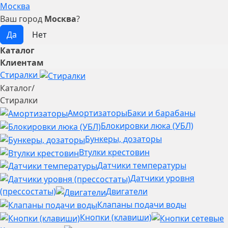
Москва
Ваш город
Москва
?
Каталог
Клиентам
Стиралки
Каталог
/
Стиралки
Амортизаторы
Баки и барабаны
Блокировки люка (УБЛ)
Бункеры, дозаторы
Втулки крестовин
Датчики температуры
Датчики уровня
(прессостаты)
Двигатели
Клапаны подачи воды
Кнопки (клавиши)