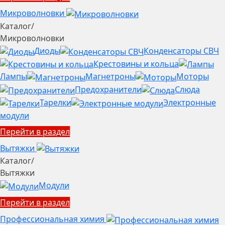
Микроволновки
Каталог
/
Микроволновки
Диоды
Конденсаторы СВЧ
Крестовины и кольца
Лампы
Магнетроны
Моторы
Предохранители
Слюда
Тарелки
Электронные
модули
Перейти в раздел
Вытяжки
Каталог
/
Вытяжки
Модули
Перейти в раздел
Профессиональная химия