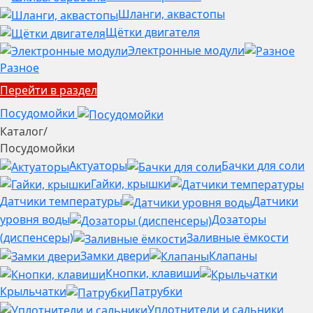
Шланги, аквастопы
Щётки двигателя
Электронные модули
Разное
Перейти в раздел
Посудомойки
Каталог
/
Посудомойки
Актуаторы
Бачки для соли
Гайки, крышки
Датчики температуры
Датчики
уровня воды
Дозаторы
(диспенсеры)
Заливные ёмкости
Замки двери
Клапаны
Кнопки, клавиши
Крыльчатки
Патрубки
Уплотнители и сальники