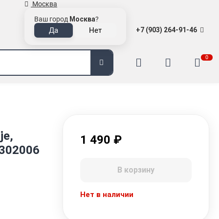
Москва
Ваш город
Москва
?
+7 (903) 264-91-46
0
je,
1 490
₽
0302006
В корзину
Нет в наличии