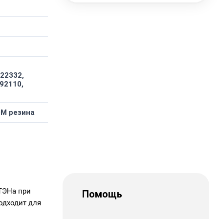
22332,
192110,
DM резина
ТЭНа при
Помощь
одходит для