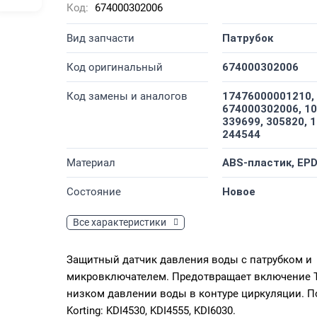
Код:
674000302006
Вид запчасти
Патрубок
Код оригинальный
674000302006
Код замены и аналогов
17476000001210,
674000302006, 10
339699, 305820, 
244544
Материал
ABS-пластик, EP
Состояние
Новое
Все характеристики
Защитный датчик давления воды с патрубком и
микровключателем. Предотвращает включение 
низком давлении воды в контуре циркуляции. П
Korting: KDI4530, KDI4555, KDI6030.