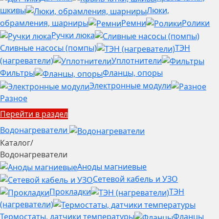
шкивы
Люки,
обрамления, шарниры
Ремни
Ролики
Ручки люка
Сливные насосы (помпы)
ТЭН
(нагреватели)
Уплотнители
Фильтры
Фланцы, опоры
Электронные модули
Разное
Перейти в раздел
Водонагреватели
Каталог
/
Водонагреватели
Аноды магниевые
Сетевой кабель и УЗО
Прокладки
ТЭН
(нагреватели)
Термостаты, датчики температуры
Фланцы