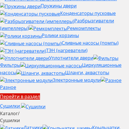
Пружины двери
Конденсаторы пусковые
Разбрызгиватели
(импеллеры)
Ремкомплекты
Ролики корзины
Сливные насосы (помпы)
ТЭН (нагреватели)
Уплотнители двери
Фильтры
Циркуляционные
насосы
Шланги, аквастопы
Электронные модули
Разное
Перейти в раздел
Сушилки
Каталог
/
Сушилки
Датчики
Крыльчатки,