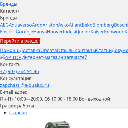
Бренды
Каталог
/
Бренды
AEG
Aquaverso
Ardo
Ariston
Asko
Atlant
Beko
Blomberg
Bosch
Electric
Gorenje
Hansa
Hoover
Indesit
Junior
Kaiser
Kenwood
K
Перейти в раздел
Помощь
Доставка
Оплата
Отзывы
Контакты
Статьи
Докуме
Интернет-магазин запчастей
Контакты
+7 (903) 264-91-46
Консультация
zapchasti@a-qualux.ru
E-mail адрес
Пн-Пт 10:00—20:00, Сб 10:00 - 18.00 Вс - выходной
График работы
Главная