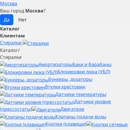
Москва
Ваш город
Москва
?
Каталог
Клиентам
Стиралки
Каталог
/
Стиралки
Амортизаторы
Баки и барабаны
Блокировки люка (УБЛ)
Бункеры, дозаторы
Втулки крестовин
Датчики температуры
Датчики уровня
(прессостаты)
Двигатели
Клапаны подачи воды
Кнопки (клавиши)