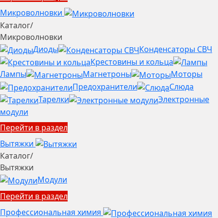
Микроволновки
Каталог
/
Микроволновки
Диоды
Конденсаторы СВЧ
Крестовины и кольца
Лампы
Магнетроны
Моторы
Предохранители
Слюда
Тарелки
Электронные
модули
Перейти в раздел
Вытяжки
Каталог
/
Вытяжки
Модули
Перейти в раздел
Профессиональная химия