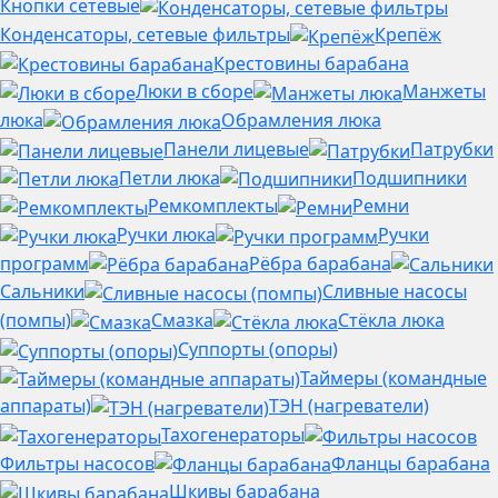
Кнопки сетевые
Конденсаторы, сетевые фильтры
Крепёж
Крестовины барабана
Люки в сборе
Манжеты
люка
Обрамления люка
Панели лицевые
Патрубки
Петли люка
Подшипники
Ремкомплекты
Ремни
Ручки люка
Ручки
программ
Рёбра барабана
Сальники
Сливные насосы
(помпы)
Смазка
Стёкла люка
Суппорты (опоры)
Таймеры (командные
аппараты)
ТЭН (нагреватели)
Тахогенераторы
Фильтры насосов
Фланцы барабана
Шкивы барабана