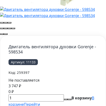
Двигатель вентилятора духовки Gorenje -
598534
Артикул:
11133
Код:
259397
Не поставляется
3 747
₽
0
₽
В корзину
В
корзине
Перейти