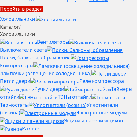
Перейти в раздел
Холодильники
Каталог
/
Холодильники
Вентиляторы
Выключатели света
Полки, балконы, обрамления
Компрессоры
Лампочки (освещение холодильника)
Петли двери
Реле компрессора
Ручки двери
Таймеры
оттайки
ТЭНы оттайки
Термостаты
Уплотнители
(резина)
Электронные модули
Ящики и панели ящиков
Разное