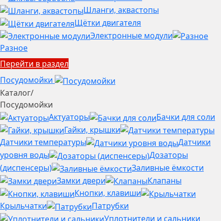
Шланги, аквастопы
Щётки двигателя
Электронные модули
Разное
Перейти в раздел
Посудомойки
Каталог
/
Посудомойки
Актуаторы
Бачки для соли
Гайки, крышки
Датчики температуры
Датчики
уровня воды
Дозаторы
(диспенсеры)
Заливные ёмкости
Замки двери
Клапаны
Кнопки, клавиши
Крыльчатки
Патрубки
Уплотнители и сальники