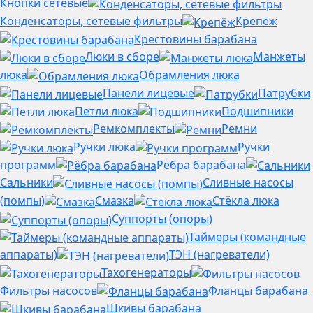
Кнопки сетевые
Конденсаторы, сетевые фильтры
Крепёж
Крестовины барабана
Люки в сборе
Манжеты
люка
Обрамления люка
Панели лицевые
Патрубки
Петли люка
Подшипники
Ремкомплекты
Ремни
Ручки люка
Ручки
программ
Рёбра барабана
Сальники
Сливные насосы
(помпы)
Смазка
Стёкла люка
Суппорты (опоры)
Таймеры (командные
аппараты)
ТЭН (нагреватели)
Тахогенераторы
Фильтры насосов
Фланцы барабана
Шкивы барабана