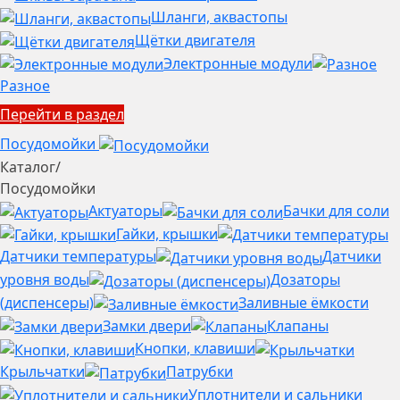
Шланги, аквастопы
Щётки двигателя
Электронные модули
Разное
Перейти в раздел
Посудомойки
Каталог
/
Посудомойки
Актуаторы
Бачки для соли
Гайки, крышки
Датчики температуры
Датчики
уровня воды
Дозаторы
(диспенсеры)
Заливные ёмкости
Замки двери
Клапаны
Кнопки, клавиши
Крыльчатки
Патрубки
Уплотнители и сальники