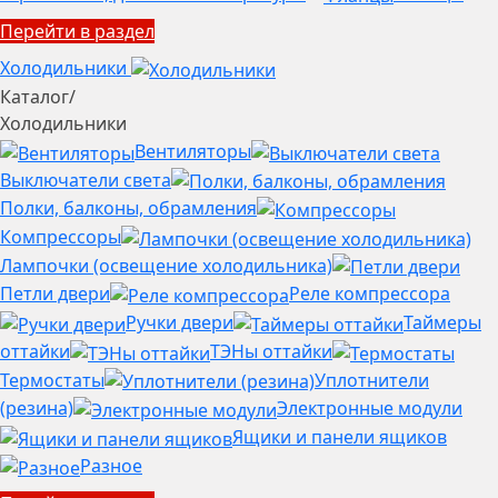
Перейти в раздел
Холодильники
Каталог
/
Холодильники
Вентиляторы
Выключатели света
Полки, балконы, обрамления
Компрессоры
Лампочки (освещение холодильника)
Петли двери
Реле компрессора
Ручки двери
Таймеры
оттайки
ТЭНы оттайки
Термостаты
Уплотнители
(резина)
Электронные модули
Ящики и панели ящиков
Разное