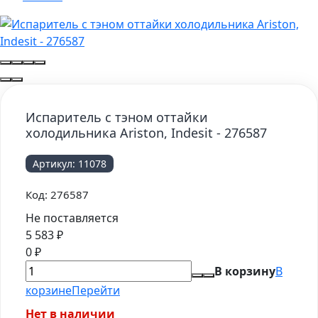
Испаритель с тэном оттайки
холодильника Ariston, Indesit - 276587
Артикул:
11078
Код:
276587
Не поставляется
5 583
₽
0
₽
В корзину
В
корзине
Перейти
Нет в наличии