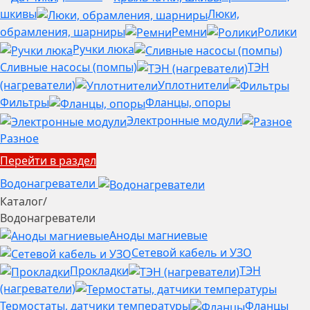
шкивы
Люки,
обрамления, шарниры
Ремни
Ролики
Ручки люка
Сливные насосы (помпы)
ТЭН
(нагреватели)
Уплотнители
Фильтры
Фланцы, опоры
Электронные модули
Разное
Перейти в раздел
Водонагреватели
Каталог
/
Водонагреватели
Аноды магниевые
Сетевой кабель и УЗО
Прокладки
ТЭН
(нагреватели)
Термостаты, датчики температуры
Фланцы