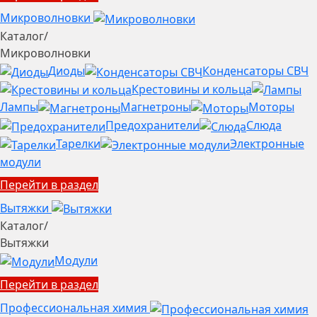
Микроволновки
Каталог
/
Микроволновки
Диоды
Конденсаторы СВЧ
Крестовины и кольца
Лампы
Магнетроны
Моторы
Предохранители
Слюда
Тарелки
Электронные
модули
Перейти в раздел
Вытяжки
Каталог
/
Вытяжки
Модули
Перейти в раздел
Профессиональная химия