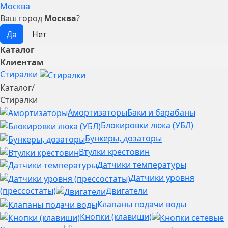
Москва
Ваш город
Москва
?
Каталог
Клиентам
Стиралки
Каталог
/
Стиралки
Амортизаторы
Баки и барабаны
Блокировки люка (УБЛ)
Бункеры, дозаторы
Втулки крестовин
Датчики температуры
Датчики уровня
(прессостаты)
Двигатели
Клапаны подачи воды
Кнопки (клавиши)