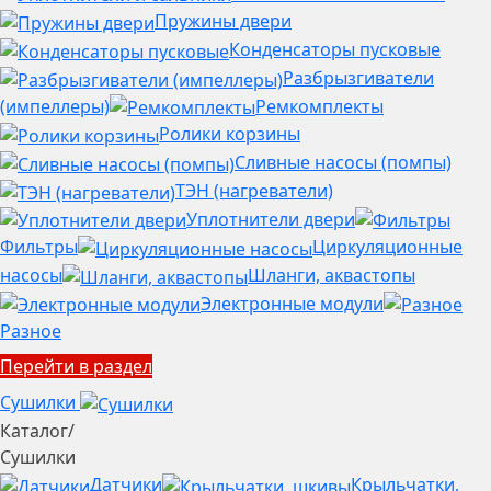
Пружины двери
Конденсаторы пусковые
Разбрызгиватели
(импеллеры)
Ремкомплекты
Ролики корзины
Сливные насосы (помпы)
ТЭН (нагреватели)
Уплотнители двери
Фильтры
Циркуляционные
насосы
Шланги, аквастопы
Электронные модули
Разное
Перейти в раздел
Сушилки
Каталог
/
Сушилки
Датчики
Крыльчатки,