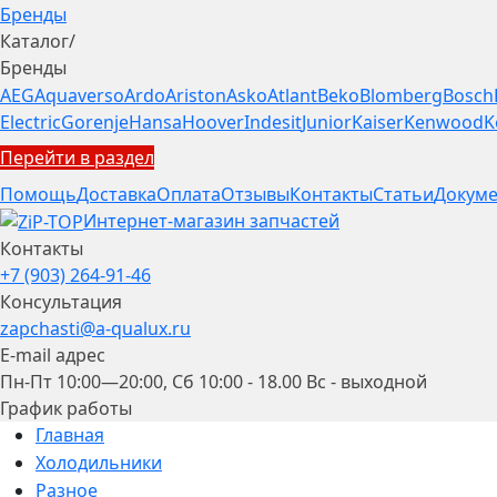
Бренды
Каталог
/
Бренды
AEG
Aquaverso
Ardo
Ariston
Asko
Atlant
Beko
Blomberg
Bosch
Electric
Gorenje
Hansa
Hoover
Indesit
Junior
Kaiser
Kenwood
K
Перейти в раздел
Помощь
Доставка
Оплата
Отзывы
Контакты
Статьи
Докуме
Интернет-магазин запчастей
Контакты
+7 (903) 264-91-46
Консультация
zapchasti@a-qualux.ru
E-mail адрес
Пн-Пт 10:00—20:00, Сб 10:00 - 18.00 Вс - выходной
График работы
Главная
Холодильники
Разное