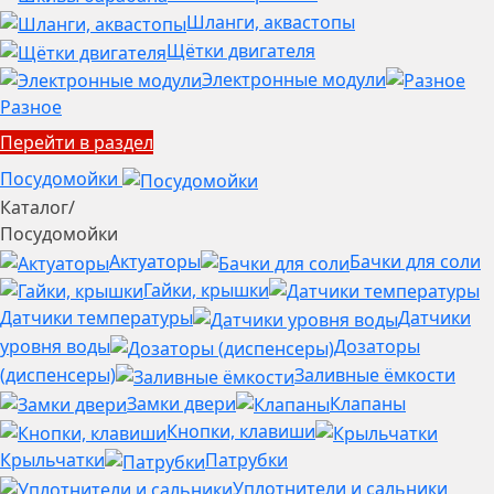
Шланги, аквастопы
Щётки двигателя
Электронные модули
Разное
Перейти в раздел
Посудомойки
Каталог
/
Посудомойки
Актуаторы
Бачки для соли
Гайки, крышки
Датчики температуры
Датчики
уровня воды
Дозаторы
(диспенсеры)
Заливные ёмкости
Замки двери
Клапаны
Кнопки, клавиши
Крыльчатки
Патрубки
Уплотнители и сальники