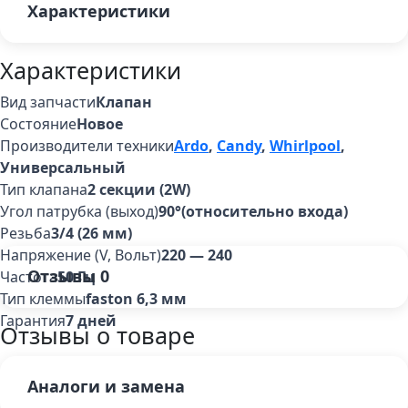
Характеристики
Характеристики
Вид запчасти
Клапан
Состояние
Новое
Производители техники
Ardo
,
Candy
,
Whirlpool
,
Универсальный
Тип клапана
2 секции (2W)
Угол патрубка (выход)
90°(относительно входа)
Резьба
3/4 (26 мм)
Напряжение (V, Вольт)
220 — 240
Отзывы
0
Частота
50 Гц
Тип клеммы
faston 6,3 мм
Гарантия
7 дней
Отзывы о товаре
Аналоги и замена