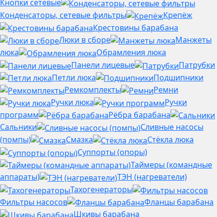
Кнопки сетевые
Конденсаторы, сетевые фильтры
Крепёж
Крестовины барабана
Люки в сборе
Манжеты
люка
Обрамления люка
Панели лицевые
Патрубки
Петли люка
Подшипники
Ремкомплекты
Ремни
Ручки люка
Ручки
программ
Рёбра барабана
Сальники
Сливные насосы
(помпы)
Смазка
Стёкла люка
Суппорты (опоры)
Таймеры (командные
аппараты)
ТЭН (нагреватели)
Тахогенераторы
Фильтры насосов
Фланцы барабана
Шкивы барабана