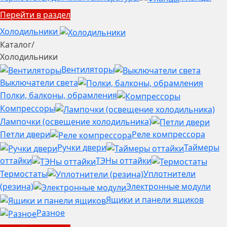
Перейти в раздел
Холодильники
Каталог
/
Холодильники
Вентиляторы
Выключатели света
Полки, балконы, обрамления
Компрессоры
Лампочки (освещение холодильника)
Петли двери
Реле компрессора
Ручки двери
Таймеры
оттайки
ТЭНы оттайки
Термостаты
Уплотнители
(резина)
Электронные модули
Ящики и панели ящиков
Разное