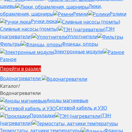
шкивы
Люки,
обрамления, шарниры
Ремни
Ролики
Ручки люка
Сливные насосы (помпы)
ТЭН
(нагреватели)
Уплотнители
Фильтры
Фланцы, опоры
Электронные модули
Разное
Перейти в раздел
Водонагреватели
Каталог
/
Водонагреватели
Аноды магниевые
Сетевой кабель и УЗО
Прокладки
ТЭН
(нагреватели)
Термостаты, датчики температуры
Фланцы