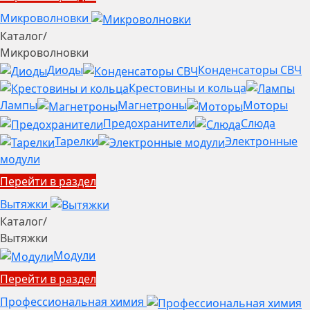
Микроволновки
Каталог
/
Микроволновки
Диоды
Конденсаторы СВЧ
Крестовины и кольца
Лампы
Магнетроны
Моторы
Предохранители
Слюда
Тарелки
Электронные
модули
Перейти в раздел
Вытяжки
Каталог
/
Вытяжки
Модули
Перейти в раздел
Профессиональная химия