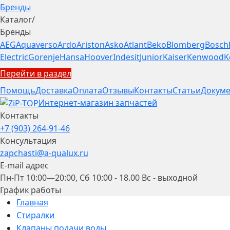
Бренды
Каталог
/
Бренды
AEG
Aquaverso
Ardo
Ariston
Asko
Atlant
Beko
Blomberg
Bosch
Electric
Gorenje
Hansa
Hoover
Indesit
Junior
Kaiser
Kenwood
K
Перейти в раздел
Помощь
Доставка
Оплата
Отзывы
Контакты
Статьи
Докуме
Интернет-магазин запчастей
Контакты
+7 (903) 264-91-46
Консультация
zapchasti@a-qualux.ru
E-mail адрес
Пн-Пт 10:00—20:00, Сб 10:00 - 18.00 Вс - выходной
График работы
Главная
Стиралки
Клапаны подачи воды