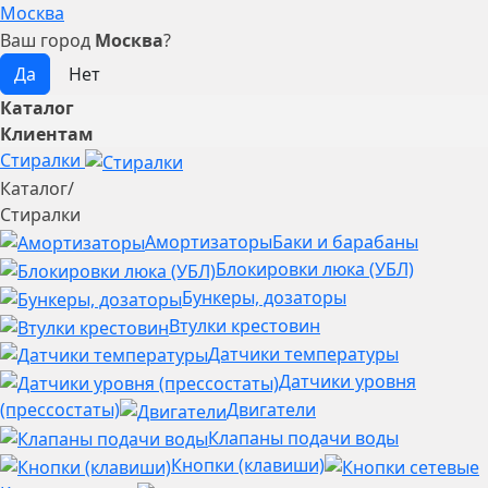
Москва
Ваш город
Москва
?
Каталог
Клиентам
Стиралки
Каталог
/
Стиралки
Амортизаторы
Баки и барабаны
Блокировки люка (УБЛ)
Бункеры, дозаторы
Втулки крестовин
Датчики температуры
Датчики уровня
(прессостаты)
Двигатели
Клапаны подачи воды
Кнопки (клавиши)