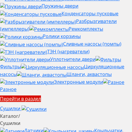
Пружины двери
Конденсаторы пусковые
Разбрызгиватели
(импеллеры)
Ремкомплекты
Ролики корзины
Сливные насосы (помпы)
ТЭН (нагреватели)
Уплотнители двери
Фильтры
Циркуляционные
насосы
Шланги, аквастопы
Электронные модули
Разное
Перейти в раздел
Сушилки
Каталог
/
Сушилки
Датчики
Крыльчатки,