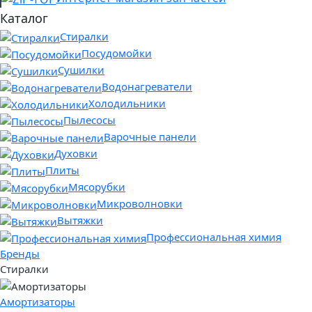
Каталог
Стиралки
Посудомойки
Сушилки
Водонагреватели
Холодильники
Пылесосы
Варочные панели
Духовки
Плиты
Мясорубки
Микроволновки
Вытяжки
Профессиональная химия
Бренды
Стиралки
Амортизаторы