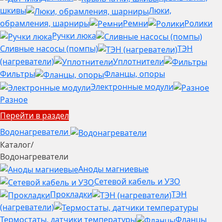
шкивы
Люки,
обрамления, шарниры
Ремни
Ролики
Ручки люка
Сливные насосы (помпы)
ТЭН
(нагреватели)
Уплотнители
Фильтры
Фланцы, опоры
Электронные модули
Разное
Перейти в раздел
Водонагреватели
Каталог
/
Водонагреватели
Аноды магниевые
Сетевой кабель и УЗО
Прокладки
ТЭН
(нагреватели)
Термостаты, датчики температуры
Фланцы