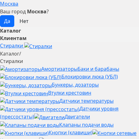
Москва
Ваш город
Москва
?
Каталог
Клиентам
Стиралки
Каталог
/
Стиралки
Амортизаторы
Баки и барабаны
Блокировки люка (УБЛ)
Бункеры, дозаторы
Втулки крестовин
Датчики температуры
Датчики уровня
(прессостаты)
Двигатели
Клапаны подачи воды
Кнопки (клавиши)