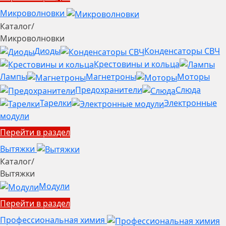
Микроволновки
Каталог
/
Микроволновки
Диоды
Конденсаторы СВЧ
Крестовины и кольца
Лампы
Магнетроны
Моторы
Предохранители
Слюда
Тарелки
Электронные
модули
Перейти в раздел
Вытяжки
Каталог
/
Вытяжки
Модули
Перейти в раздел
Профессиональная химия