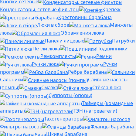
Кнопки сетевые
Конденсаторы, сетевые фильтры
Крепёж
Крестовины барабана
Люки в сборе
Манжеты
люка
Обрамления люка
Панели лицевые
Патрубки
Петли люка
Подшипники
Ремкомплекты
Ремни
Ручки люка
Ручки
программ
Рёбра барабана
Сальники
Сливные насосы
(помпы)
Смазка
Стёкла люка
Суппорты (опоры)
Таймеры (командные
аппараты)
ТЭН (нагреватели)
Тахогенераторы
Фильтры насосов
Фланцы барабана
Шкивы барабана