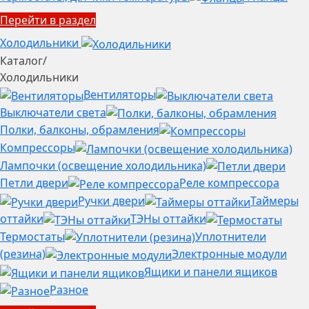
Перейти в раздел
Холодильники
Каталог
/
Холодильники
Вентиляторы
Выключатели света
Полки, балконы, обрамления
Компрессоры
Лампочки (освещение холодильника)
Петли двери
Реле компрессора
Ручки двери
Таймеры
оттайки
ТЭНы оттайки
Термостаты
Уплотнители
(резина)
Электронные модули
Ящики и панели ящиков
Разное