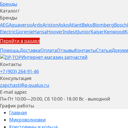
Бренды
Каталог
/
Бренды
AEG
Aquaverso
Ardo
Ariston
Asko
Atlant
Beko
Blomberg
Bosch
Electric
Gorenje
Hansa
Hoover
Indesit
Junior
Kaiser
Kenwood
K
Перейти в раздел
Помощь
Доставка
Оплата
Отзывы
Контакты
Статьи
Докуме
Интернет-магазин запчастей
Контакты
+7 (903) 264-91-46
Консультация
zapchasti@a-qualux.ru
E-mail адрес
Пн-Пт 10:00—20:00, Сб 10:00 - 18.00 Вс - выходной
График работы
Главная
Микроволновки
Крестовины и кольца