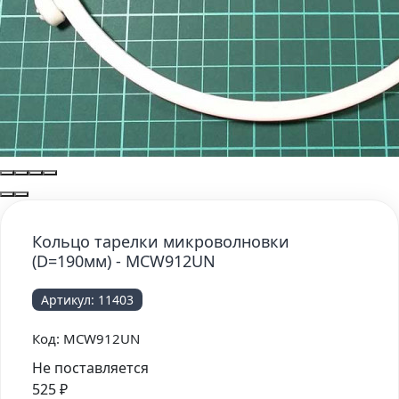
Кольцо тарелки микроволновки
(D=190мм) - MCW912UN
Артикул:
11403
Код:
MCW912UN
Не поставляется
525
₽