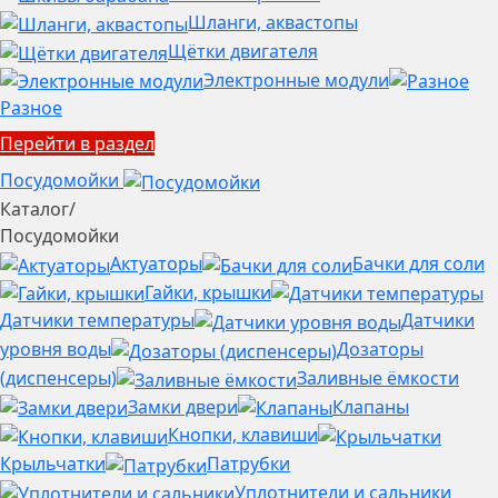
Шланги, аквастопы
Щётки двигателя
Электронные модули
Разное
Перейти в раздел
Посудомойки
Каталог
/
Посудомойки
Актуаторы
Бачки для соли
Гайки, крышки
Датчики температуры
Датчики
уровня воды
Дозаторы
(диспенсеры)
Заливные ёмкости
Замки двери
Клапаны
Кнопки, клавиши
Крыльчатки
Патрубки
Уплотнители и сальники