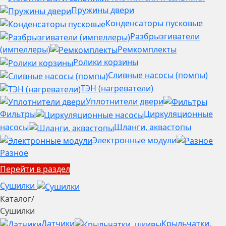
Пружины двери
Конденсаторы пусковые
Разбрызгиватели
(импеллеры)
Ремкомплекты
Ролики корзины
Сливные насосы (помпы)
ТЭН (нагреватели)
Уплотнители двери
Фильтры
Циркуляционные
насосы
Шланги, аквастопы
Электронные модули
Разное
Перейти в раздел
Сушилки
Каталог
/
Сушилки
Датчики
Крыльчатки,