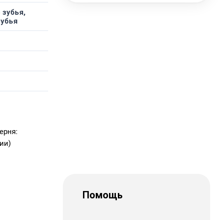
 зубья,
зубья
ерня:
ии)
Помощь