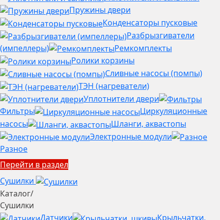
Пружины двери
Конденсаторы пусковые
Разбрызгиватели
(импеллеры)
Ремкомплекты
Ролики корзины
Сливные насосы (помпы)
ТЭН (нагреватели)
Уплотнители двери
Фильтры
Циркуляционные
насосы
Шланги, аквастопы
Электронные модули
Разное
Перейти в раздел
Сушилки
Каталог
/
Сушилки
Датчики
Крыльчатки,