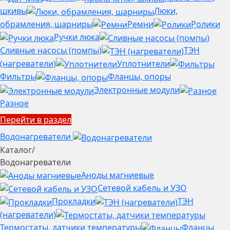
шкивы
Люки,
обрамления, шарниры
Ремни
Ролики
Ручки люка
Сливные насосы (помпы)
ТЭН
(нагреватели)
Уплотнители
Фильтры
Фланцы, опоры
Электронные модули
Разное
Перейти в раздел
Водонагреватели
Каталог
/
Водонагреватели
Аноды магниевые
Сетевой кабель и УЗО
Прокладки
ТЭН
(нагреватели)
Термостаты, датчики температуры
Фланцы