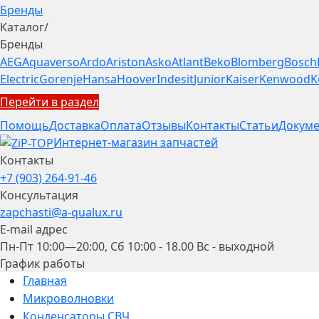
Бренды
Каталог
/
Бренды
AEG
Aquaverso
Ardo
Ariston
Asko
Atlant
Beko
Blomberg
Bosch
Electric
Gorenje
Hansa
Hoover
Indesit
Junior
Kaiser
Kenwood
K
Перейти в раздел
Помощь
Доставка
Оплата
Отзывы
Контакты
Статьи
Докуме
Интернет-магазин запчастей
Контакты
+7 (903) 264-91-46
Консультация
zapchasti@a-qualux.ru
E-mail адрес
Пн-Пт 10:00—20:00, Сб 10:00 - 18.00 Вс - выходной
График работы
Главная
Микроволновки
Конденсаторы СВЧ