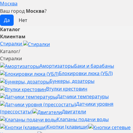
Москва
Ваш город
Москва
?
Каталог
Клиентам
Стиралки
Каталог
/
Стиралки
Амортизаторы
Баки и барабаны
Блокировки люка (УБЛ)
Бункеры, дозаторы
Втулки крестовин
Датчики температуры
Датчики уровня
(прессостаты)
Двигатели
Клапаны подачи воды
Кнопки (клавиши)