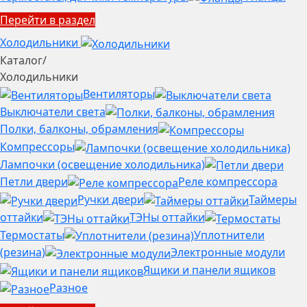
Перейти в раздел
Холодильники
Каталог
/
Холодильники
Вентиляторы
Выключатели света
Полки, балконы, обрамления
Компрессоры
Лампочки (освещение холодильника)
Петли двери
Реле компрессора
Ручки двери
Таймеры
оттайки
ТЭНы оттайки
Термостаты
Уплотнители
(резина)
Электронные модули
Ящики и панели ящиков
Разное