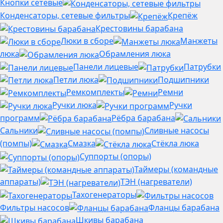
Кнопки сетевые
Конденсаторы, сетевые фильтры
Крепёж
Крестовины барабана
Люки в сборе
Манжеты
люка
Обрамления люка
Панели лицевые
Патрубки
Петли люка
Подшипники
Ремкомплекты
Ремни
Ручки люка
Ручки
программ
Рёбра барабана
Сальники
Сливные насосы
(помпы)
Смазка
Стёкла люка
Суппорты (опоры)
Таймеры (командные
аппараты)
ТЭН (нагреватели)
Тахогенераторы
Фильтры насосов
Фланцы барабана
Шкивы барабана