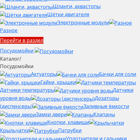
Шланги, аквастопы
Щётки двигателя
Электронные модули
Разное
Перейти в раздел
Посудомойки
Каталог
/
Посудомойки
Актуаторы
Бачки для соли
Гайки, крышки
Датчики температуры
Датчики
уровня воды
Дозаторы
(диспенсеры)
Заливные ёмкости
Замки двери
Клапаны
Кнопки, клавиши
Крыльчатки
Патрубки
Уплотнители и сальники