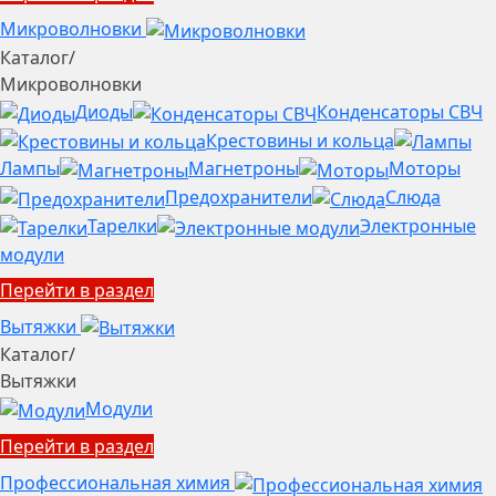
Микроволновки
Каталог
/
Микроволновки
Диоды
Конденсаторы СВЧ
Крестовины и кольца
Лампы
Магнетроны
Моторы
Предохранители
Слюда
Тарелки
Электронные
модули
Перейти в раздел
Вытяжки
Каталог
/
Вытяжки
Модули
Перейти в раздел
Профессиональная химия