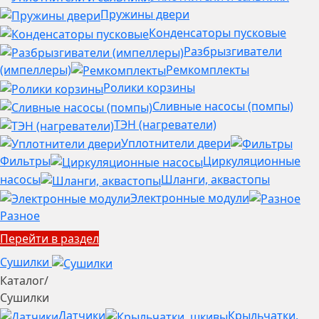
Пружины двери
Конденсаторы пусковые
Разбрызгиватели
(импеллеры)
Ремкомплекты
Ролики корзины
Сливные насосы (помпы)
ТЭН (нагреватели)
Уплотнители двери
Фильтры
Циркуляционные
насосы
Шланги, аквастопы
Электронные модули
Разное
Перейти в раздел
Сушилки
Каталог
/
Сушилки
Датчики
Крыльчатки,