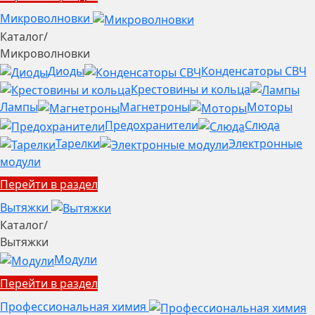
Микроволновки
Каталог
/
Микроволновки
Диоды
Конденсаторы СВЧ
Крестовины и кольца
Лампы
Магнетроны
Моторы
Предохранители
Слюда
Тарелки
Электронные
модули
Перейти в раздел
Вытяжки
Каталог
/
Вытяжки
Модули
Перейти в раздел
Профессиональная химия