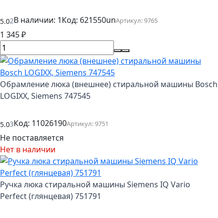
В наличии: 1
Код:
621550un
2
Артикул:
9765
5.0
1 345
₽
Обрамление люка (внешнее) стиральной машины Bosch
LOGIXX, Siemens 747545
Код:
11026190
3
Артикул:
9751
5.0
Не поставляется
Нет в наличии
Ручка люка стиральной машины Siemens IQ Vario
Perfect (глянцевая) 751791