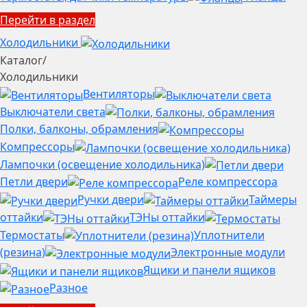
Перейти в раздел
Холодильники
Каталог
/
Холодильники
Вентиляторы
Выключатели света
Полки, балконы, обрамления
Компрессоры
Лампочки (освещение холодильника)
Петли двери
Реле компрессора
Ручки двери
Таймеры
оттайки
ТЭНы оттайки
Термостаты
Уплотнители
(резина)
Электронные модули
Ящики и панели ящиков
Разное