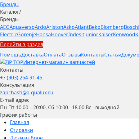
Бренды
Каталог
/
Бренды
AEG
Aquaverso
Ardo
Ariston
Asko
Atlant
Beko
Blomberg
Bosch
Electric
Gorenje
Hansa
Hoover
Indesit
Junior
Kaiser
Kenwood
K
Перейти в раздел
Помощь
Доставка
Оплата
Отзывы
Контакты
Статьи
Докуме
Интернет-магазин запчастей
Контакты
+7 (903) 264-91-46
Консультация
zapchasti@a-qualux.ru
E-mail адрес
Пн-Пт 10:00—20:00, Сб 10:00 - 18.00 Вс - выходной
График работы
Главная
Стиралки
Люки в сборе