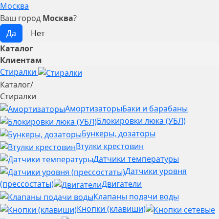
Москва
Ваш город
Москва
?
Каталог
Клиентам
Стиралки
Каталог
/
Стиралки
Амортизаторы
Баки и барабаны
Блокировки люка (УБЛ)
Бункеры, дозаторы
Втулки крестовин
Датчики температуры
Датчики уровня
(прессостаты)
Двигатели
Клапаны подачи воды
Кнопки (клавиши)