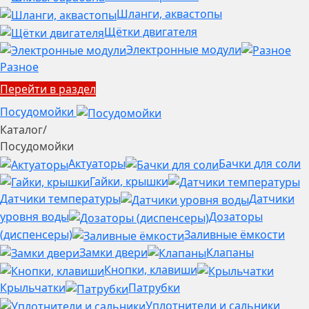
Шланги, аквастопы
Щётки двигателя
Электронные модули
Разное
Перейти в раздел
Посудомойки
Каталог
/
Посудомойки
Актуаторы
Бачки для соли
Гайки, крышки
Датчики температуры
Датчики
уровня воды
Дозаторы
(диспенсеры)
Заливные ёмкости
Замки двери
Клапаны
Кнопки, клавиши
Крыльчатки
Патрубки
Уплотнители и сальники