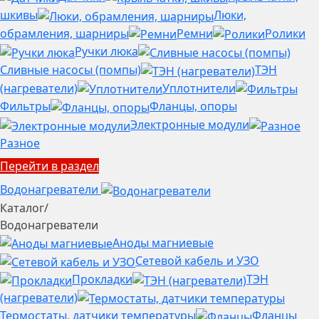
шкивы
Люки,
обрамления, шарниры
Ремни
Ролики
Ручки люка
Сливные насосы (помпы)
ТЭН
(нагреватели)
Уплотнители
Фильтры
Фланцы, опоры
Электронные модули
Разное
Перейти в раздел
Водонагреватели
Каталог
/
Водонагреватели
Аноды магниевые
Сетевой кабель и УЗО
Прокладки
ТЭН
(нагреватели)
Термостаты, датчики температуры
Фланцы