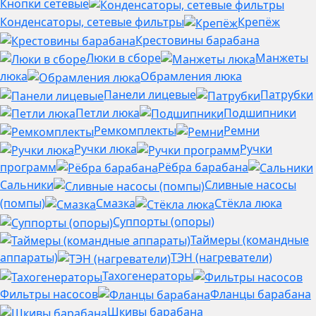
Кнопки сетевые
Конденсаторы, сетевые фильтры
Крепёж
Крестовины барабана
Люки в сборе
Манжеты
люка
Обрамления люка
Панели лицевые
Патрубки
Петли люка
Подшипники
Ремкомплекты
Ремни
Ручки люка
Ручки
программ
Рёбра барабана
Сальники
Сливные насосы
(помпы)
Смазка
Стёкла люка
Суппорты (опоры)
Таймеры (командные
аппараты)
ТЭН (нагреватели)
Тахогенераторы
Фильтры насосов
Фланцы барабана
Шкивы барабана