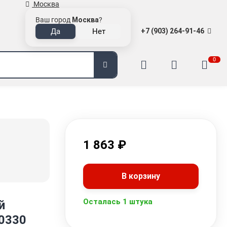
Москва
Ваш город
Москва
?
+7 (903) 264-91-46
0
1 863
₽
В корзину
Осталась 1 штука
й
10330