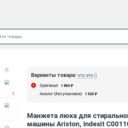
Варианты товара:
что это
Оригинал
1 863
₽
Аналог (без упаковки)
1 523
₽
Манжета люка для стирально
машины Ariston, Indesit C001