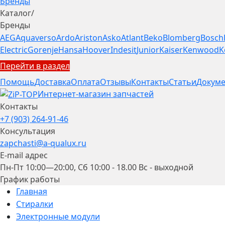
Бренды
Каталог
/
Бренды
AEG
Aquaverso
Ardo
Ariston
Asko
Atlant
Beko
Blomberg
Bosch
Electric
Gorenje
Hansa
Hoover
Indesit
Junior
Kaiser
Kenwood
K
Перейти в раздел
Помощь
Доставка
Оплата
Отзывы
Контакты
Статьи
Докуме
Интернет-магазин запчастей
Контакты
+7 (903) 264-91-46
Консультация
zapchasti@a-qualux.ru
E-mail адрес
Пн-Пт 10:00—20:00, Сб 10:00 - 18.00 Вс - выходной
График работы
Главная
Стиралки
Электронные модули