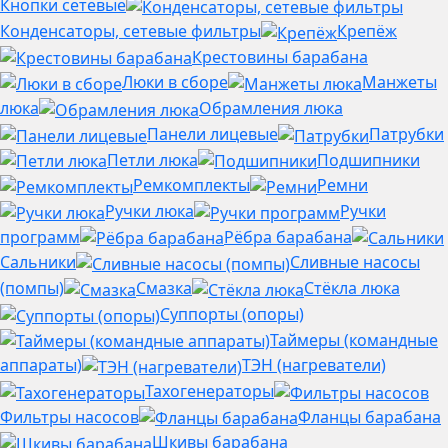
Кнопки сетевые
Конденсаторы, сетевые фильтры
Крепёж
Крестовины барабана
Люки в сборе
Манжеты
люка
Обрамления люка
Панели лицевые
Патрубки
Петли люка
Подшипники
Ремкомплекты
Ремни
Ручки люка
Ручки
программ
Рёбра барабана
Сальники
Сливные насосы
(помпы)
Смазка
Стёкла люка
Суппорты (опоры)
Таймеры (командные
аппараты)
ТЭН (нагреватели)
Тахогенераторы
Фильтры насосов
Фланцы барабана
Шкивы барабана