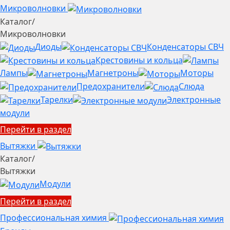
Микроволновки
Каталог
/
Микроволновки
Диоды
Конденсаторы СВЧ
Крестовины и кольца
Лампы
Магнетроны
Моторы
Предохранители
Слюда
Тарелки
Электронные
модули
Перейти в раздел
Вытяжки
Каталог
/
Вытяжки
Модули
Перейти в раздел
Профессиональная химия