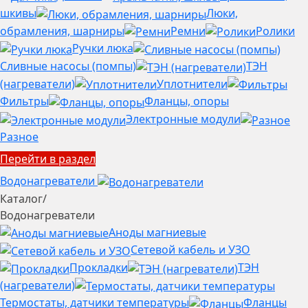
шкивы
Люки,
обрамления, шарниры
Ремни
Ролики
Ручки люка
Сливные насосы (помпы)
ТЭН
(нагреватели)
Уплотнители
Фильтры
Фланцы, опоры
Электронные модули
Разное
Перейти в раздел
Водонагреватели
Каталог
/
Водонагреватели
Аноды магниевые
Сетевой кабель и УЗО
Прокладки
ТЭН
(нагреватели)
Термостаты, датчики температуры
Фланцы