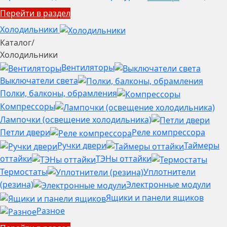
Перейти в раздел
Холодильники
Каталог
/
Холодильники
Вентиляторы
Выключатели света
Полки, балконы, обрамления
Компрессоры
Лампочки (освещение холодильника)
Петли двери
Реле компрессора
Ручки двери
Таймеры
оттайки
ТЭНы оттайки
Термостаты
Уплотнители
(резина)
Электронные модули
Ящики и панели ящиков
Разное