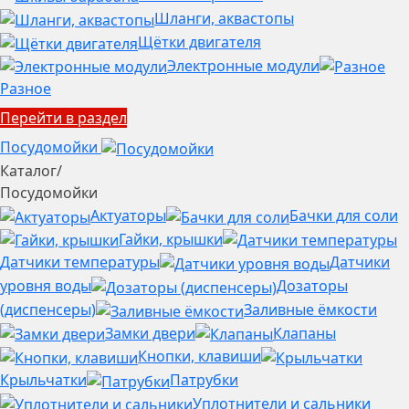
Шланги, аквастопы
Щётки двигателя
Электронные модули
Разное
Перейти в раздел
Посудомойки
Каталог
/
Посудомойки
Актуаторы
Бачки для соли
Гайки, крышки
Датчики температуры
Датчики
уровня воды
Дозаторы
(диспенсеры)
Заливные ёмкости
Замки двери
Клапаны
Кнопки, клавиши
Крыльчатки
Патрубки
Уплотнители и сальники