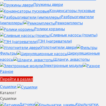
Пружины двери
Конденсаторы пусковые
Разбрызгиватели
(импеллеры)
Ремкомплекты
Ролики корзины
Сливные насосы (помпы)
ТЭН (нагреватели)
Уплотнители двери
Фильтры
Циркуляционные
насосы
Шланги, аквастопы
Электронные модули
Разное
Перейти в раздел
Сушилки
Каталог
/
Сушилки
Датчики
Крыльчатки,