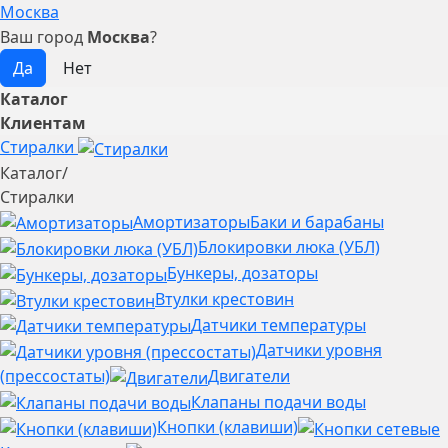
Москва
Ваш город
Москва
?
Каталог
Клиентам
Стиралки
Каталог
/
Стиралки
Амортизаторы
Баки и барабаны
Блокировки люка (УБЛ)
Бункеры, дозаторы
Втулки крестовин
Датчики температуры
Датчики уровня
(прессостаты)
Двигатели
Клапаны подачи воды
Кнопки (клавиши)