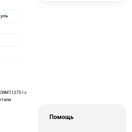
дуль
KWMT1275 I с
етали:
Помощь