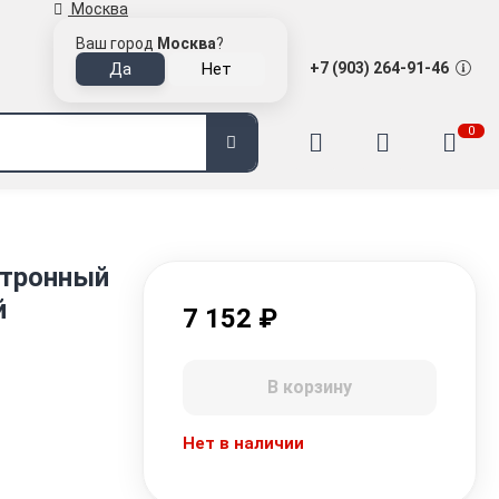
Москва
Ваш город
Москва
?
+7 (903) 264-91-46
0
ктронный
й
7 152
₽
В корзину
Нет в наличии