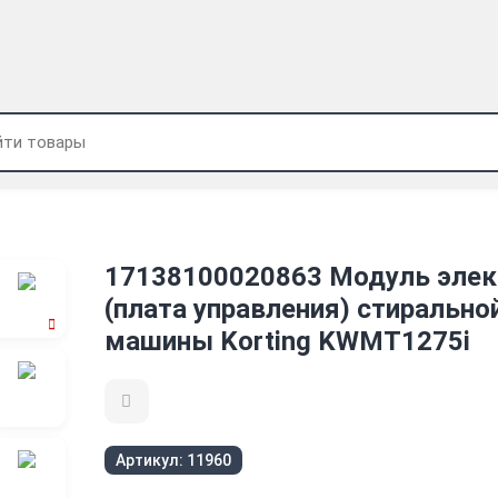
17138100020863 Модуль эле
(плата управления) стирально
машины Korting KWMT1275i
Артикул:
11960