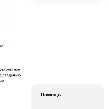
но
, байонетное
д раздельно.
 мм
Помощь