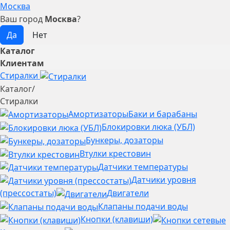
Москва
Ваш город
Москва
?
Каталог
Клиентам
Стиралки
Каталог
/
Стиралки
Амортизаторы
Баки и барабаны
Блокировки люка (УБЛ)
Бункеры, дозаторы
Втулки крестовин
Датчики температуры
Датчики уровня
(прессостаты)
Двигатели
Клапаны подачи воды
Кнопки (клавиши)