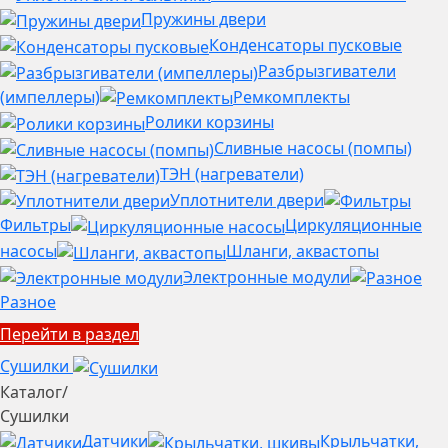
Пружины двери
Конденсаторы пусковые
Разбрызгиватели
(импеллеры)
Ремкомплекты
Ролики корзины
Сливные насосы (помпы)
ТЭН (нагреватели)
Уплотнители двери
Фильтры
Циркуляционные
насосы
Шланги, аквастопы
Электронные модули
Разное
Перейти в раздел
Сушилки
Каталог
/
Сушилки
Датчики
Крыльчатки,