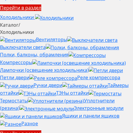
Перейти в раздел
Холодильники
Каталог
/
Холодильники
Вентиляторы
Выключатели света
Полки, балконы, обрамления
Компрессоры
Лампочки (освещение холодильника)
Петли двери
Реле компрессора
Ручки двери
Таймеры
оттайки
ТЭНы оттайки
Термостаты
Уплотнители
(резина)
Электронные модули
Ящики и панели ящиков
Разное