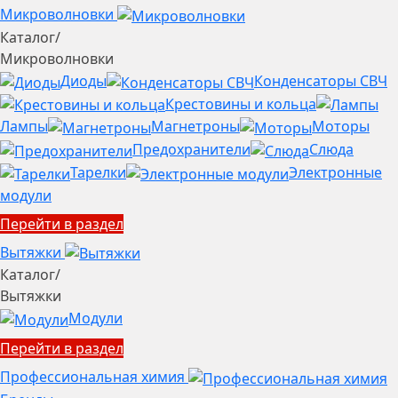
Микроволновки
Каталог
/
Микроволновки
Диоды
Конденсаторы СВЧ
Крестовины и кольца
Лампы
Магнетроны
Моторы
Предохранители
Слюда
Тарелки
Электронные
модули
Перейти в раздел
Вытяжки
Каталог
/
Вытяжки
Модули
Перейти в раздел
Профессиональная химия