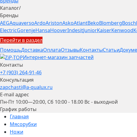
Бренды
Каталог
/
Бренды
AEG
Aquaverso
Ardo
Ariston
Asko
Atlant
Beko
Blomberg
Bosch
Electric
Gorenje
Hansa
Hoover
Indesit
Junior
Kaiser
Kenwood
K
Перейти в раздел
Помощь
Доставка
Оплата
Отзывы
Контакты
Статьи
Докуме
Интернет-магазин запчастей
Контакты
+7 (903) 264-91-46
Консультация
zapchasti@a-qualux.ru
E-mail адрес
Пн-Пт 10:00—20:00, Сб 10:00 - 18.00 Вс - выходной
График работы
Главная
Мясорубки
Ножи