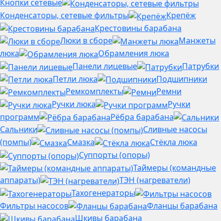
Кнопки сетевые
Конденсаторы, сетевые фильтры
Крепёж
Крестовины барабана
Люки в сборе
Манжеты
люка
Обрамления люка
Панели лицевые
Патрубки
Петли люка
Подшипники
Ремкомплекты
Ремни
Ручки люка
Ручки
программ
Рёбра барабана
Сальники
Сливные насосы
(помпы)
Смазка
Стёкла люка
Суппорты (опоры)
Таймеры (командные
аппараты)
ТЭН (нагреватели)
Тахогенераторы
Фильтры насосов
Фланцы барабана
Шкивы барабана