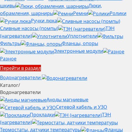
шкивы
Люки,
обрамления, шарниры
Ремни
Ролики
Ручки люка
Сливные насосы (помпы)
ТЭН
(нагреватели)
Уплотнители
Фильтры
Фланцы, опоры
Электронные модули
Разное
Перейти в раздел
Водонагреватели
Каталог
/
Водонагреватели
Аноды магниевые
Сетевой кабель и УЗО
Прокладки
ТЭН
(нагреватели)
Термостаты, датчики температуры
Фланцы