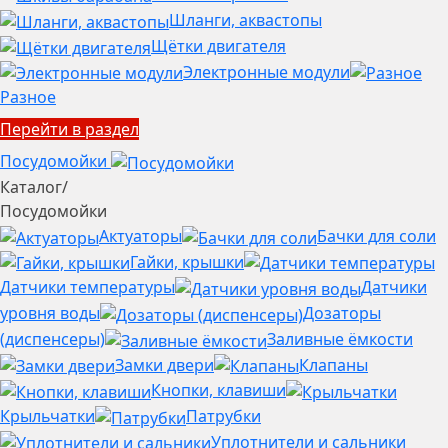
Шланги, аквастопы
Щётки двигателя
Электронные модули
Разное
Перейти в раздел
Посудомойки
Каталог
/
Посудомойки
Актуаторы
Бачки для соли
Гайки, крышки
Датчики температуры
Датчики
уровня воды
Дозаторы
(диспенсеры)
Заливные ёмкости
Замки двери
Клапаны
Кнопки, клавиши
Крыльчатки
Патрубки
Уплотнители и сальники