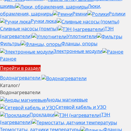
шкивы
Люки,
обрамления, шарниры
Ремни
Ролики
Ручки люка
Сливные насосы (помпы)
ТЭН
(нагреватели)
Уплотнители
Фильтры
Фланцы, опоры
Электронные модули
Разное
Перейти в раздел
Водонагреватели
Каталог
/
Водонагреватели
Аноды магниевые
Сетевой кабель и УЗО
Прокладки
ТЭН
(нагреватели)
Термостаты, датчики температуры
Фланцы