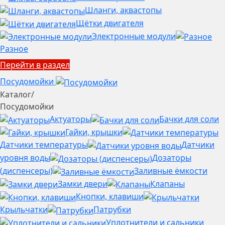
Шланги, аквастопы
Щётки двигателя
Электронные модули
Разное
Перейти в раздел
Посудомойки
Каталог
/
Посудомойки
Актуаторы
Бачки для соли
Гайки, крышки
Датчики температуры
Датчики
уровня воды
Дозаторы
(диспенсеры)
Заливные ёмкости
Замки двери
Клапаны
Кнопки, клавиши
Крыльчатки
Патрубки
Уплотнители и сальники