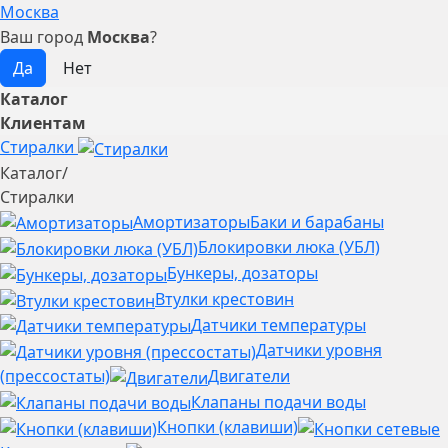
Москва
Ваш город
Москва
?
Каталог
Клиентам
Стиралки
Каталог
/
Стиралки
Амортизаторы
Баки и барабаны
Блокировки люка (УБЛ)
Бункеры, дозаторы
Втулки крестовин
Датчики температуры
Датчики уровня
(прессостаты)
Двигатели
Клапаны подачи воды
Кнопки (клавиши)