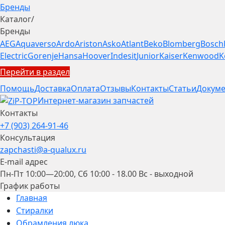
Бренды
Каталог
/
Бренды
AEG
Aquaverso
Ardo
Ariston
Asko
Atlant
Beko
Blomberg
Bosch
Electric
Gorenje
Hansa
Hoover
Indesit
Junior
Kaiser
Kenwood
K
Перейти в раздел
Помощь
Доставка
Оплата
Отзывы
Контакты
Статьи
Докуме
Интернет-магазин запчастей
Контакты
+7 (903) 264-91-46
Консультация
zapchasti@a-qualux.ru
E-mail адрес
Пн-Пт 10:00—20:00, Сб 10:00 - 18.00 Вс - выходной
График работы
Главная
Стиралки
Обрамления люка