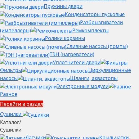
Пружины двери
Конденсаторы пусковые
Разбрызгиватели
(импеллеры)
Ремкомплекты
Ролики корзины
Сливные насосы (помпы)
ТЭН (нагреватели)
Уплотнители двери
Фильтры
Циркуляционные
насосы
Шланги, аквастопы
Электронные модули
Разное
Перейти в раздел
Сушилки
Каталог
/
Сушилки
Датчики
Крыльчатки,