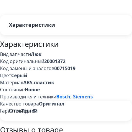
Характеристики
Характеристики
Вид запчасти
Люк
Код оригинальный
20001372
Код замены и аналогов
00715019
Цвет
Серый
Материал
ABS-пластик
Состояние
Новое
Производители техники
Bosch
,
Siemens
Качество товара
Оригинал
Отзывы
0
Гарантия
7 дней
Отзывы о товаре