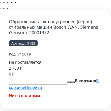
Обрамление люка внутреннее (серое)
стиральных машин Bosch WAN, Siemens
iSensoric 20001372
Артикул:
9733
Код:
715019
Не поставляется
2 780
₽
0
₽
В корзину
В
корзине
Перейти
Нет в наличии