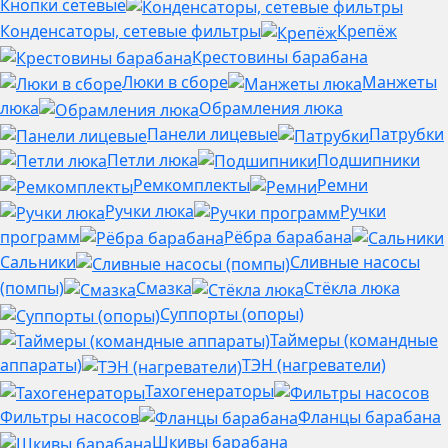
Кнопки сетевые
Конденсаторы, сетевые фильтры
Крепёж
Крестовины барабана
Люки в сборе
Манжеты
люка
Обрамления люка
Панели лицевые
Патрубки
Петли люка
Подшипники
Ремкомплекты
Ремни
Ручки люка
Ручки
программ
Рёбра барабана
Сальники
Сливные насосы
(помпы)
Смазка
Стёкла люка
Суппорты (опоры)
Таймеры (командные
аппараты)
ТЭН (нагреватели)
Тахогенераторы
Фильтры насосов
Фланцы барабана
Шкивы барабана