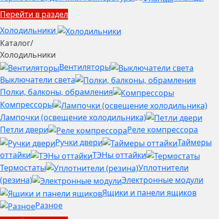
Перейти в раздел
Холодильники
Каталог
/
Холодильники
Вентиляторы
Выключатели света
Полки, балконы, обрамления
Компрессоры
Лампочки (освещение холодильника)
Петли двери
Реле компрессора
Ручки двери
Таймеры
оттайки
ТЭНы оттайки
Термостаты
Уплотнители
(резина)
Электронные модули
Ящики и панели ящиков
Разное