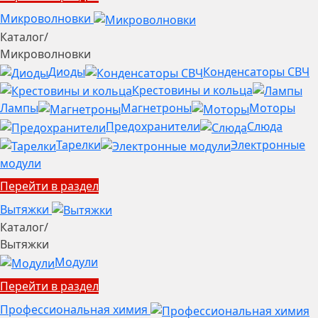
Микроволновки
Каталог
/
Микроволновки
Диоды
Конденсаторы СВЧ
Крестовины и кольца
Лампы
Магнетроны
Моторы
Предохранители
Слюда
Тарелки
Электронные
модули
Перейти в раздел
Вытяжки
Каталог
/
Вытяжки
Модули
Перейти в раздел
Профессиональная химия