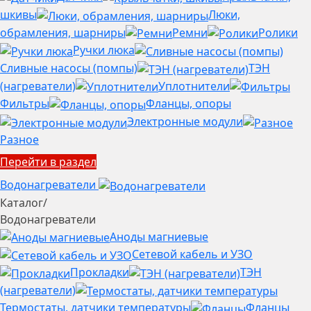
шкивы
Люки,
обрамления, шарниры
Ремни
Ролики
Ручки люка
Сливные насосы (помпы)
ТЭН
(нагреватели)
Уплотнители
Фильтры
Фланцы, опоры
Электронные модули
Разное
Перейти в раздел
Водонагреватели
Каталог
/
Водонагреватели
Аноды магниевые
Сетевой кабель и УЗО
Прокладки
ТЭН
(нагреватели)
Термостаты, датчики температуры
Фланцы