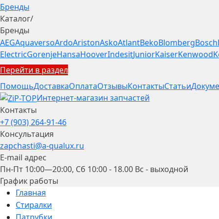
Бренды
Каталог
/
Бренды
AEG
Aquaverso
Ardo
Ariston
Asko
Atlant
Beko
Blomberg
Bosch
Electric
Gorenje
Hansa
Hoover
Indesit
Junior
Kaiser
Kenwood
K
Перейти в раздел
Помощь
Доставка
Оплата
Отзывы
Контакты
Статьи
Докуме
Интернет-магазин запчастей
Контакты
+7 (903) 264-91-46
Консультация
zapchasti@a-qualux.ru
E-mail адрес
Пн-Пт 10:00—20:00, Сб 10:00 - 18.00 Вс - выходной
График работы
Главная
Стиралки
Патрубки