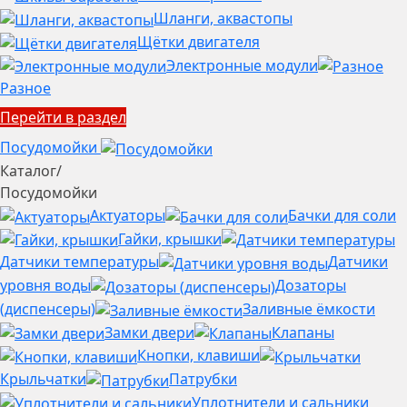
Шланги, аквастопы
Щётки двигателя
Электронные модули
Разное
Перейти в раздел
Посудомойки
Каталог
/
Посудомойки
Актуаторы
Бачки для соли
Гайки, крышки
Датчики температуры
Датчики
уровня воды
Дозаторы
(диспенсеры)
Заливные ёмкости
Замки двери
Клапаны
Кнопки, клавиши
Крыльчатки
Патрубки
Уплотнители и сальники