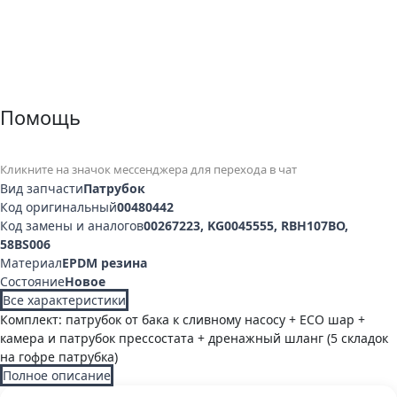
Помощь
Кликните на значок мессенджера для перехода в чат
Вид запчасти
Патрубок
Код оригинальный
00480442
Код замены и аналогов
00267223, KG0045555, RBH107BO,
58BS006
Материал
EPDM резина
Состояние
Новое
Все характеристики
Комплект: патрубок от бака к сливному насосу + ECO шар +
камера и патрубок прессостата + дренажный шланг (5 складок
на гофре патрубка)
Полное описание