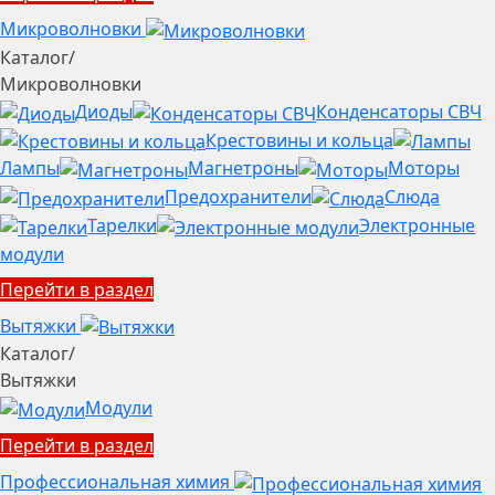
Микроволновки
Каталог
/
Микроволновки
Диоды
Конденсаторы СВЧ
Крестовины и кольца
Лампы
Магнетроны
Моторы
Предохранители
Слюда
Тарелки
Электронные
модули
Перейти в раздел
Вытяжки
Каталог
/
Вытяжки
Модули
Перейти в раздел
Профессиональная химия