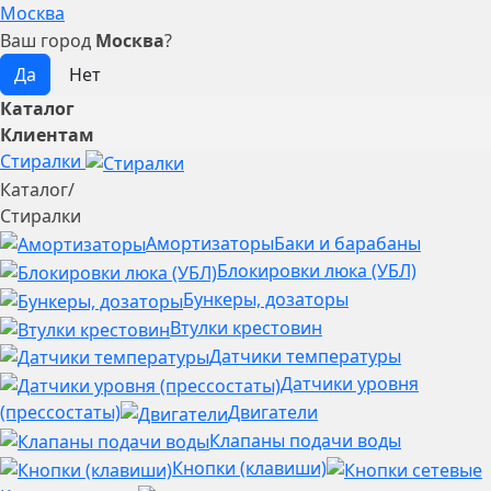
Москва
Ваш город
Москва
?
Каталог
Клиентам
Стиралки
Каталог
/
Стиралки
Амортизаторы
Баки и барабаны
Блокировки люка (УБЛ)
Бункеры, дозаторы
Втулки крестовин
Датчики температуры
Датчики уровня
(прессостаты)
Двигатели
Клапаны подачи воды
Кнопки (клавиши)