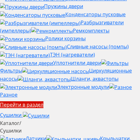
Пружины двери
Конденсаторы пусковые
Разбрызгиватели
(импеллеры)
Ремкомплекты
Ролики корзины
Сливные насосы (помпы)
ТЭН (нагреватели)
Уплотнители двери
Фильтры
Циркуляционные
насосы
Шланги, аквастопы
Электронные модули
Разное
Перейти в раздел
Сушилки
Каталог
/
Сушилки
Датчики
Крыльчатки,