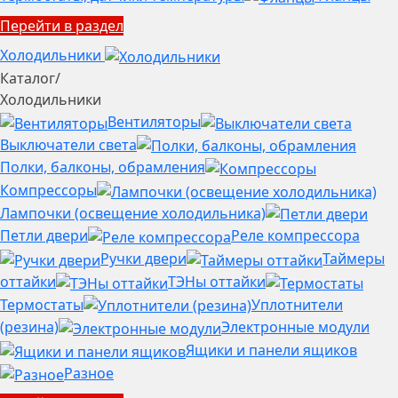
Перейти в раздел
Холодильники
Каталог
/
Холодильники
Вентиляторы
Выключатели света
Полки, балконы, обрамления
Компрессоры
Лампочки (освещение холодильника)
Петли двери
Реле компрессора
Ручки двери
Таймеры
оттайки
ТЭНы оттайки
Термостаты
Уплотнители
(резина)
Электронные модули
Ящики и панели ящиков
Разное