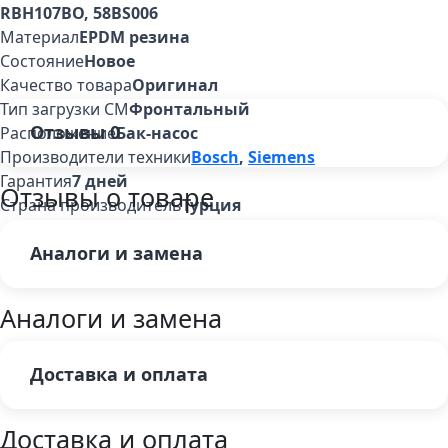
RBH107BO, 58BS006
Материал
EPDM резина
Состояние
Новое
Качество товара
Оригинал
Тип загрузки СМ
Фронтальный
Отзывы
0
Расположение
Бак-насос
Производители техники
Bosch
,
Siemens
Гарантия
7 дней
Отзывы о товаре
Страна производитель
Турция
Аналоги и замена
Аналоги и замена
Доставка и оплата
Доставка и оплата