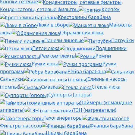
Кнопки сетевые
Конденсаторы, сетевые фильтры
Крепёж
Крестовины барабана
Люки в сборе
Манжеты
люка
Обрамления люка
Панели лицевые
Патрубки
Петли люка
Подшипники
Ремкомплекты
Ремни
Ручки люка
Ручки
программ
Рёбра барабана
Сальники
Сливные насосы
(помпы)
Смазка
Стёкла люка
Суппорты (опоры)
Таймеры (командные
аппараты)
ТЭН (нагреватели)
Тахогенераторы
Фильтры насосов
Фланцы барабана
Шкивы барабана