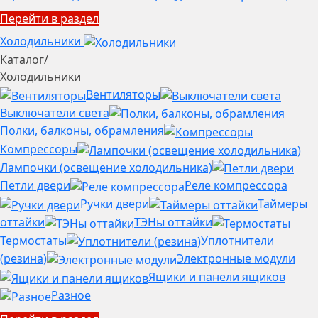
Перейти в раздел
Холодильники
Каталог
/
Холодильники
Вентиляторы
Выключатели света
Полки, балконы, обрамления
Компрессоры
Лампочки (освещение холодильника)
Петли двери
Реле компрессора
Ручки двери
Таймеры
оттайки
ТЭНы оттайки
Термостаты
Уплотнители
(резина)
Электронные модули
Ящики и панели ящиков
Разное