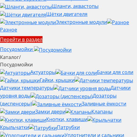
Шланги, аквастопы
Щётки двигателя
Электронные модули
Разное
Перейти в раздел
Посудомойки
Каталог
/
Посудомойки
Актуаторы
Бачки для соли
Гайки, крышки
Датчики температуры
Датчики
уровня воды
Дозаторы
(диспенсеры)
Заливные ёмкости
Замки двери
Клапаны
Кнопки, клавиши
Крыльчатки
Патрубки
Уплотнители и сальники