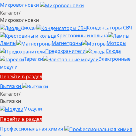
Микроволновки
Каталог
/
Микроволновки
Диоды
Конденсаторы СВЧ
Крестовины и кольца
Лампы
Магнетроны
Моторы
Предохранители
Слюда
Тарелки
Электронные
модули
Перейти в раздел
Вытяжки
Каталог
/
Вытяжки
Модули
Перейти в раздел
Профессиональная химия