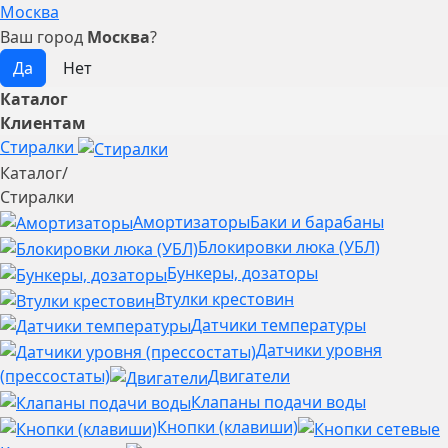
Москва
Ваш город
Москва
?
Каталог
Клиентам
Стиралки
Каталог
/
Стиралки
Амортизаторы
Баки и барабаны
Блокировки люка (УБЛ)
Бункеры, дозаторы
Втулки крестовин
Датчики температуры
Датчики уровня
(прессостаты)
Двигатели
Клапаны подачи воды
Кнопки (клавиши)