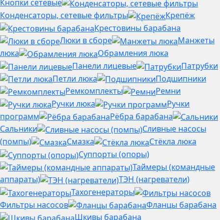
Кнопки сетевые
Конденсаторы, сетевые фильтры
Крепёж
Крестовины барабана
Люки в сборе
Манжеты
люка
Обрамления люка
Панели лицевые
Патрубки
Петли люка
Подшипники
Ремкомплекты
Ремни
Ручки люка
Ручки
программ
Рёбра барабана
Сальники
Сливные насосы
(помпы)
Смазка
Стёкла люка
Суппорты (опоры)
Таймеры (командные
аппараты)
ТЭН (нагреватели)
Тахогенераторы
Фильтры насосов
Фланцы барабана
Шкивы барабана