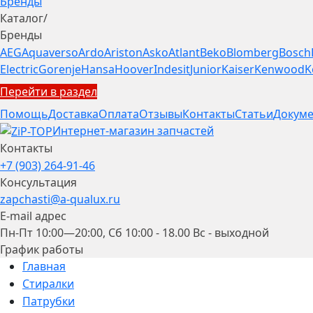
Бренды
Каталог
/
Бренды
AEG
Aquaverso
Ardo
Ariston
Asko
Atlant
Beko
Blomberg
Bosch
Electric
Gorenje
Hansa
Hoover
Indesit
Junior
Kaiser
Kenwood
K
Перейти в раздел
Помощь
Доставка
Оплата
Отзывы
Контакты
Статьи
Докуме
Интернет-магазин запчастей
Контакты
+7 (903) 264-91-46
Консультация
zapchasti@a-qualux.ru
E-mail адрес
Пн-Пт 10:00—20:00, Сб 10:00 - 18.00 Вс - выходной
График работы
Главная
Стиралки
Патрубки