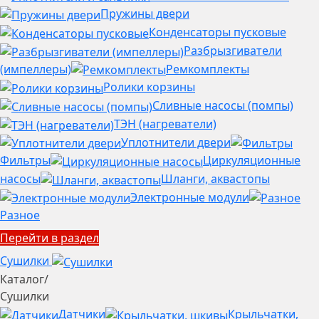
Пружины двери
Конденсаторы пусковые
Разбрызгиватели
(импеллеры)
Ремкомплекты
Ролики корзины
Сливные насосы (помпы)
ТЭН (нагреватели)
Уплотнители двери
Фильтры
Циркуляционные
насосы
Шланги, аквастопы
Электронные модули
Разное
Перейти в раздел
Сушилки
Каталог
/
Сушилки
Датчики
Крыльчатки,