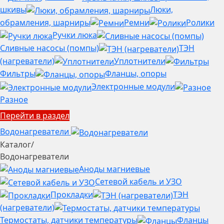
шкивы
Люки,
обрамления, шарниры
Ремни
Ролики
Ручки люка
Сливные насосы (помпы)
ТЭН
(нагреватели)
Уплотнители
Фильтры
Фланцы, опоры
Электронные модули
Разное
Перейти в раздел
Водонагреватели
Каталог
/
Водонагреватели
Аноды магниевые
Сетевой кабель и УЗО
Прокладки
ТЭН
(нагреватели)
Термостаты, датчики температуры
Фланцы