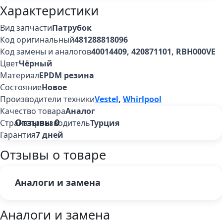
Характеристики
Вид запчасти
Патрубок
Код оригинальный
481288818096
Код замены и аналогов
40014409, 420871101, RBH000VE
Цвет
Чёрный
Материал
EPDM резина
Состояние
Новое
Производители техники
Vestel
,
Whirlpool
Качество товара
Аналог
Отзывы
0
Страна производитель
Турция
Гарантия
7 дней
Отзывы о товаре
Аналоги и замена
Аналоги и замена