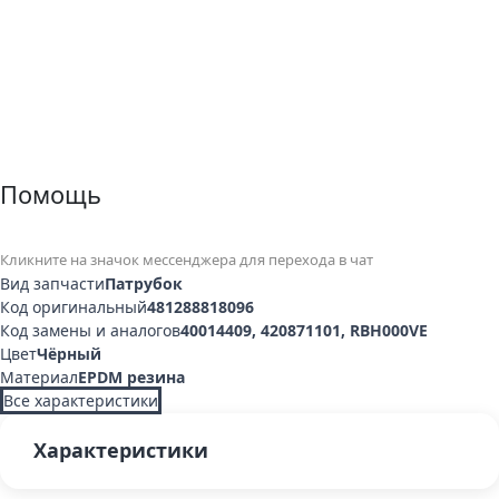
Помощь
Кликните на значок мессенджера для перехода в чат
Вид запчасти
Патрубок
Код оригинальный
481288818096
Код замены и аналогов
40014409, 420871101, RBH000VE
Цвет
Чёрный
Материал
EPDM резина
Все характеристики
Характеристики