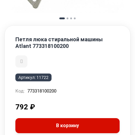
Петля люка стиральной машины
Atlant 773318100200
Артикул:
11722
Код:
773318100200
792
₽
В корзину