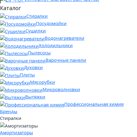
Каталог
Стиралки
Посудомойки
Сушилки
Водонагреватели
Холодильники
Пылесосы
Варочные панели
Духовки
Плиты
Мясорубки
Микроволновки
Вытяжки
Профессиональная химия
Бренды
Стиралки
Амортизаторы