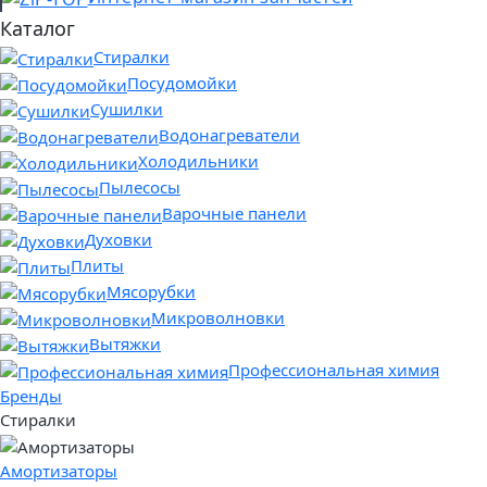
Каталог
Стиралки
Посудомойки
Сушилки
Водонагреватели
Холодильники
Пылесосы
Варочные панели
Духовки
Плиты
Мясорубки
Микроволновки
Вытяжки
Профессиональная химия
Бренды
Стиралки
Амортизаторы