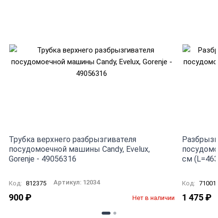
Трубка верхнего разбрызгивателя
Разбрызг
посудомоечной машины Candy, Evelux,
посудомое
Gorenje - 49056316
см (L=46
Артикул:
12034
Код:
812375
Код:
71001
900
₽
1 475
₽
Нет в наличии