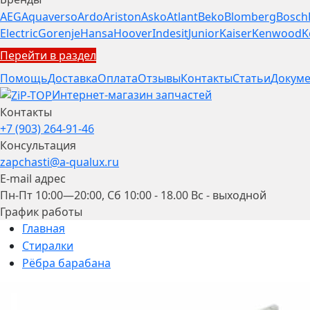
AEG
Aquaverso
Ardo
Ariston
Asko
Atlant
Beko
Blomberg
Bosch
Electric
Gorenje
Hansa
Hoover
Indesit
Junior
Kaiser
Kenwood
K
Перейти в раздел
Помощь
Доставка
Оплата
Отзывы
Контакты
Статьи
Докуме
Интернет-магазин запчастей
Контакты
+7 (903) 264-91-46
Консультация
zapchasti@a-qualux.ru
E-mail адрес
Пн-Пт 10:00—20:00, Сб 10:00 - 18.00 Вс - выходной
График работы
Главная
Стиралки
Рёбра барабана