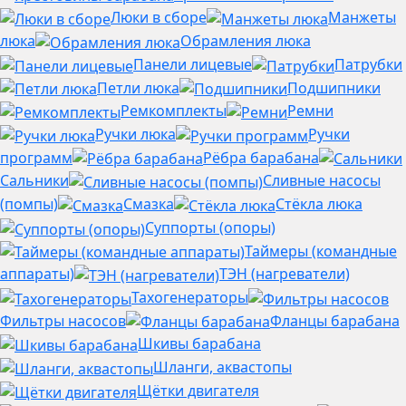
Люки в сборе
Манжеты
люка
Обрамления люка
Панели лицевые
Патрубки
Петли люка
Подшипники
Ремкомплекты
Ремни
Ручки люка
Ручки
программ
Рёбра барабана
Сальники
Сливные насосы
(помпы)
Смазка
Стёкла люка
Суппорты (опоры)
Таймеры (командные
аппараты)
ТЭН (нагреватели)
Тахогенераторы
Фильтры насосов
Фланцы барабана
Шкивы барабана
Шланги, аквастопы
Щётки двигателя