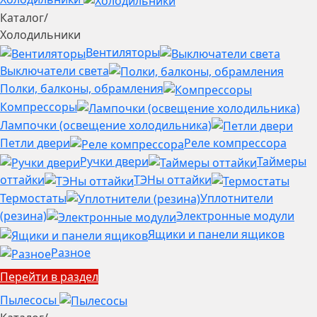
Каталог
/
Холодильники
Вентиляторы
Выключатели света
Полки, балконы, обрамления
Компрессоры
Лампочки (освещение холодильника)
Петли двери
Реле компрессора
Ручки двери
Таймеры
оттайки
ТЭНы оттайки
Термостаты
Уплотнители
(резина)
Электронные модули
Ящики и панели ящиков
Разное
Перейти в раздел
Пылесосы