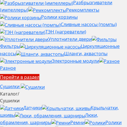
Разбрызгиватели
(импеллеры)
Ремкомплекты
Ролики корзины
Сливные насосы (помпы)
ТЭН (нагреватели)
Уплотнители двери
Фильтры
Циркуляционные
насосы
Шланги, аквастопы
Электронные модули
Разное
Перейти в раздел
Сушилки
Каталог
/
Сушилки
Датчики
Крыльчатки,
шкивы
Люки,
обрамления, шарниры
Ремни
Ролики