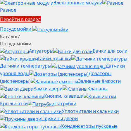
Электронные модули
Разное
Перейти в раздел
Посудомойки
Каталог
/
Посудомойки
Актуаторы
Бачки для соли
Гайки, крышки
Датчики температуры
Датчики
уровня воды
Дозаторы
(диспенсеры)
Заливные ёмкости
Замки двери
Клапаны
Кнопки, клавиши
Крыльчатки
Патрубки
Уплотнители и сальники
Пружины двери
Конденсаторы пусковые