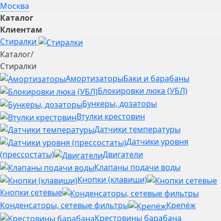
Москва
Каталог
Клиентам
Стиралки
Каталог
/
Стиралки
Амортизаторы
Баки и барабаны
Блокировки люка (УБЛ)
Бункеры, дозаторы
Втулки крестовин
Датчики температуры
Датчики уровня
(прессостаты)
Двигатели
Клапаны подачи воды
Кнопки (клавиши)
Кнопки сетевые
Конденсаторы, сетевые фильтры
Крепёж
Крестовины барабана