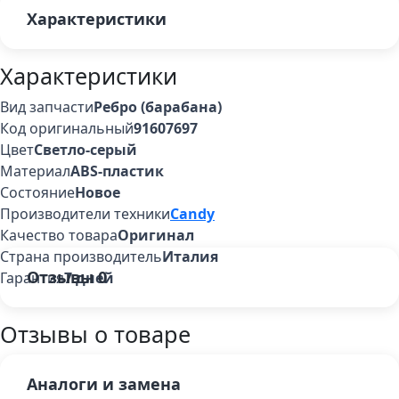
Характеристики
Характеристики
Вид запчасти
Ребро (барабана)
Код оригинальный
91607697
Цвет
Светло-серый
Материал
ABS-пластик
Состояние
Новое
Производители техники
Candy
Качество товара
Оригинал
Страна производитель
Италия
Отзывы
0
Гарантия
7 дней
Отзывы о товаре
Аналоги и замена