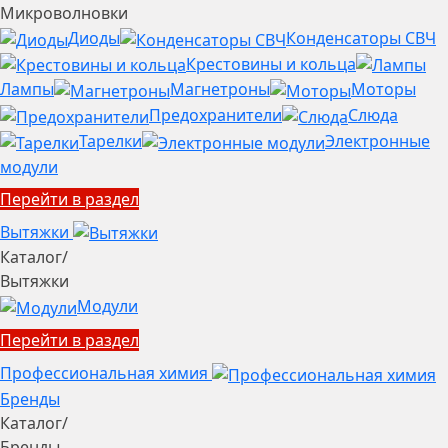
Микроволновки
Диоды
Конденсаторы СВЧ
Крестовины и кольца
Лампы
Магнетроны
Моторы
Предохранители
Слюда
Тарелки
Электронные
модули
Перейти в раздел
Вытяжки
Каталог
/
Вытяжки
Модули
Перейти в раздел
Профессиональная химия
Бренды
Каталог
/
Бренды