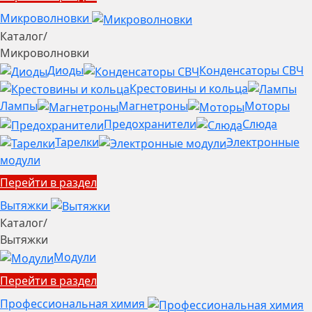
Микроволновки
Каталог
/
Микроволновки
Диоды
Конденсаторы СВЧ
Крестовины и кольца
Лампы
Магнетроны
Моторы
Предохранители
Слюда
Тарелки
Электронные
модули
Перейти в раздел
Вытяжки
Каталог
/
Вытяжки
Модули
Перейти в раздел
Профессиональная химия