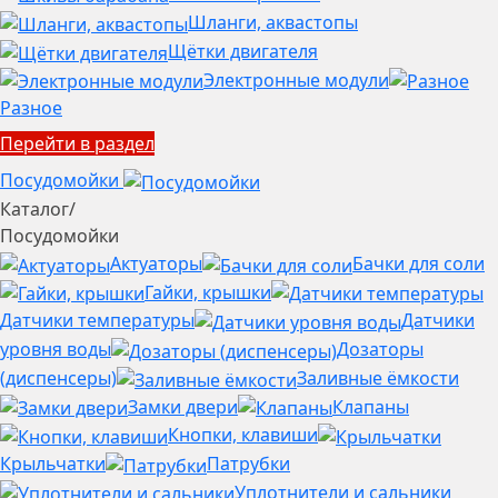
Шланги, аквастопы
Щётки двигателя
Электронные модули
Разное
Перейти в раздел
Посудомойки
Каталог
/
Посудомойки
Актуаторы
Бачки для соли
Гайки, крышки
Датчики температуры
Датчики
уровня воды
Дозаторы
(диспенсеры)
Заливные ёмкости
Замки двери
Клапаны
Кнопки, клавиши
Крыльчатки
Патрубки
Уплотнители и сальники