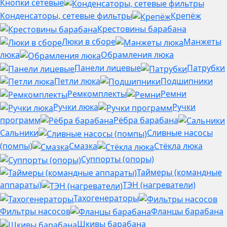
Кнопки сетевые
Конденсаторы, сетевые фильтры
Крепёж
Крестовины барабана
Люки в сборе
Манжеты
люка
Обрамления люка
Панели лицевые
Патрубки
Петли люка
Подшипники
Ремкомплекты
Ремни
Ручки люка
Ручки
программ
Рёбра барабана
Сальники
Сливные насосы
(помпы)
Смазка
Стёкла люка
Суппорты (опоры)
Таймеры (командные
аппараты)
ТЭН (нагреватели)
Тахогенераторы
Фильтры насосов
Фланцы барабана
Шкивы барабана