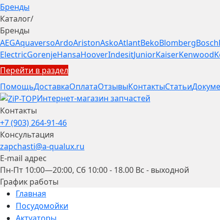
Бренды
Каталог
/
Бренды
AEG
Aquaverso
Ardo
Ariston
Asko
Atlant
Beko
Blomberg
Bosch
Electric
Gorenje
Hansa
Hoover
Indesit
Junior
Kaiser
Kenwood
K
Перейти в раздел
Помощь
Доставка
Оплата
Отзывы
Контакты
Статьи
Докуме
Интернет-магазин запчастей
Контакты
+7 (903) 264-91-46
Консультация
zapchasti@a-qualux.ru
E-mail адрес
Пн-Пт 10:00—20:00, Сб 10:00 - 18.00 Вс - выходной
График работы
Главная
Посудомойки
Актуаторы