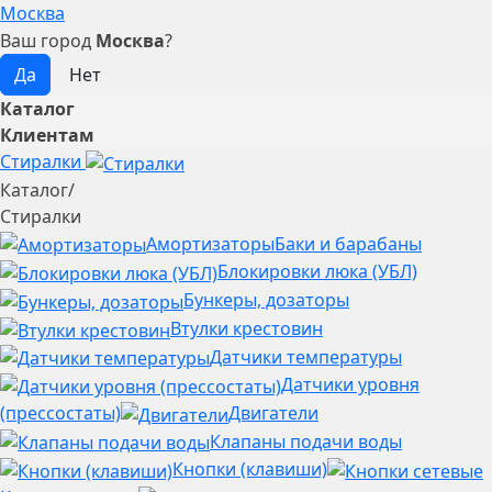
Москва
Ваш город
Москва
?
Каталог
Клиентам
Стиралки
Каталог
/
Стиралки
Амортизаторы
Баки и барабаны
Блокировки люка (УБЛ)
Бункеры, дозаторы
Втулки крестовин
Датчики температуры
Датчики уровня
(прессостаты)
Двигатели
Клапаны подачи воды
Кнопки (клавиши)