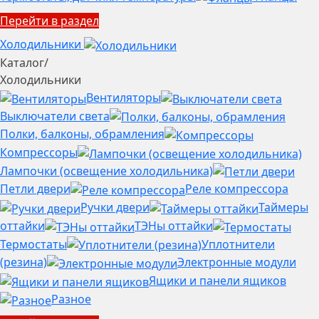
Перейти в раздел
Холодильники
Каталог
/
Холодильники
Вентиляторы
Выключатели света
Полки, балконы, обрамления
Компрессоры
Лампочки (освещение холодильника)
Петли двери
Реле компрессора
Ручки двери
Таймеры
оттайки
ТЭНы оттайки
Термостаты
Уплотнители
(резина)
Электронные модули
Ящики и панели ящиков
Разное