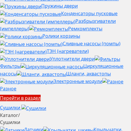
Пружины двери
Конденсаторы пусковые
Разбрызгиватели
(импеллеры)
Ремкомплекты
Ролики корзины
Сливные насосы (помпы)
ТЭН (нагреватели)
Уплотнители двери
Фильтры
Циркуляционные
насосы
Шланги, аквастопы
Электронные модули
Разное
Перейти в раздел
Сушилки
Каталог
/
Сушилки
Датчики
Крыльчатки,