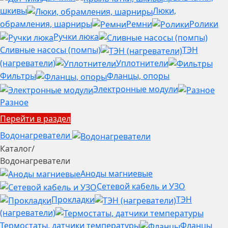
шкивы
Люки,
обрамления, шарниры
Ремни
Ролики
Ручки люка
Сливные насосы (помпы)
ТЭН
(нагреватели)
Уплотнители
Фильтры
Фланцы, опоры
Электронные модули
Разное
Перейти в раздел
Водонагреватели
Каталог
/
Водонагреватели
Аноды магниевые
Сетевой кабель и УЗО
Прокладки
ТЭН
(нагреватели)
Термостаты, датчики температуры
Фланцы