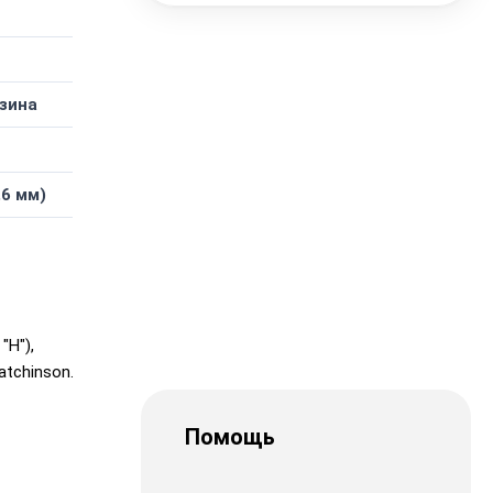
зина
,6 мм)
"H"),
tchinson.
Помощь