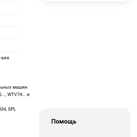
талл
льных машин
.., WTV74... и
34, SPL
Помощь