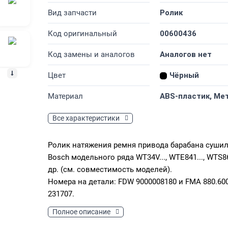
Вид запчасти
Ролик
Код оригинальный
00600436
Код замены и аналогов
Аналогов нет
Цвет
Чёрный
Материал
ABS-пластик, Ме
Все характеристики
Ролик натяжения ремня привода барабана суши
Bosch модельного ряда WT34V..., WTE841..., WTS86.
др. (см. совместимость моделей).
Номера на детали: FDW 9000008180 и FMA 880.600
231707.
Полное описание