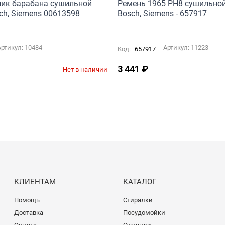
ик барабана сушильной
Ремень 1965 PH8 сушильно
h, Siemens 00613598
Bosch, Siemens - 657917
Артикул:
10484
Артикул:
11223
Код:
657917
3 441
₽
Нет в наличии
КЛИЕНТАМ
КАТАЛОГ
Помощь
Стиралки
Доставка
Посудомойки