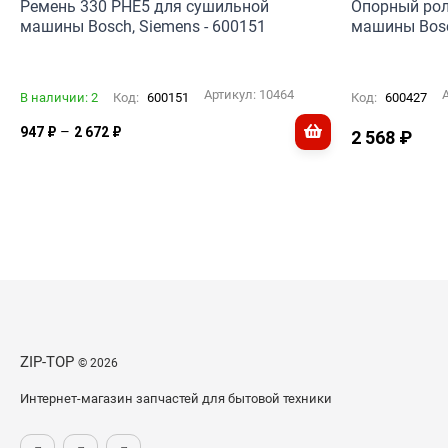
Ремень 330 PHE5 для сушильной
Опорный рол
машины Bosch, Siemens - 600151
машины Bosc
Артикул:
10464
В наличии: 2
Код:
600151
Код:
600427
–
947
₽
2 672
₽
2 568
₽
ZIP-TOP
© 2026
Интернет-магазин запчастей для бытовой техники