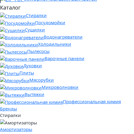
Каталог
Стиралки
Посудомойки
Сушилки
Водонагреватели
Холодильники
Пылесосы
Варочные панели
Духовки
Плиты
Мясорубки
Микроволновки
Вытяжки
Профессиональная химия
Бренды
Стиралки
Амортизаторы