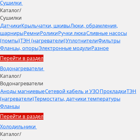
Сушилки
Каталог
/
Сушилки
Датчики
Крыльчатки, шкивы
Люки, обрамления,
шарниры
Ремни
Ролики
Ручки люка
Сливные насосы
(помпы)
ТЭН (нагреватели)
Уплотнители
Фильтры
Фланцы, опоры
Электронные модули
Разное
Перейти в раздел
Водонагреватели
Каталог
/
Водонагреватели
Аноды магниевые
Сетевой кабель и УЗО
Прокладки
ТЭН
(нагреватели)
Термостаты, датчики температуры
Фланцы
Перейти в раздел
Холодильники
Каталог
/