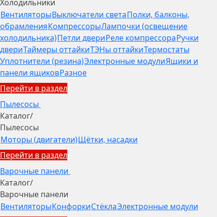
Холодильники
Вентиляторы
Выключатели света
Полки, балконы,
обрамления
Компрессоры
Лампочки (освещение
холодильника)
Петли двери
Реле компрессора
Ручки
двери
Таймеры оттайки
ТЭНы оттайки
Термостаты
Уплотнители (резина)
Электронные модули
Ящики и
панели ящиков
Разное
Перейти в раздел
Пылесосы
Каталог
/
Пылесосы
Моторы (двигатели)
Щётки, насадки
Перейти в раздел
Варочные панели
Каталог
/
Варочные панели
Вентиляторы
Конфорки
Стёкла
Электронные модули