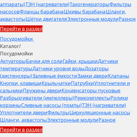
аппараты)
ТЭН (нагреватели)
Тахогенераторы
Фильтры
насосов
Фланцы барабана
Шкивы барабана
Шланги,
аквастопы
Щётки двигателя
Электронные модули
Разное
Перейти в раздел
Посудомойки
Каталог
/
Посудомойки
Актуаторы
Бачки для соли
Гайки, крышки
Датчики
температуры
Датчики уровня воды
Дозаторы
(диспенсеры)
Заливные ёмкости
Замки двери
Клапаны
Кнопки, клавиши
Крыльчатки
Патрубки
Уплотнители и
сальники
Пружины двери
Конденсаторы пусковые
Разбрызгиватели (импеллеры)
Ремкомплекты
Ролики
корзины
Сливные насосы (помпы)
ТЭН (нагреватели)
Уплотнители двери
Фильтры
Циркуляционные насосы
Шланги, аквастопы
Электронные модули
Разное
Перейти в раздел