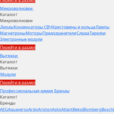
Микроволновки
Каталог
/
Микроволновки
Диоды
Конденсаторы СВЧ
Крестовины и кольца
Лампы
Магнетроны
Моторы
Предохранители
Слюда
Тарелки
Электронные модули
Перейти в раздел
Вытяжки
Каталог
/
Вытяжки
Модули
Перейти в раздел
Профессиональная химия
Бренды
Каталог
/
Бренды
AEG
Aquaverso
Ardo
Ariston
Asko
Atlant
Beko
Blomberg
Bosch