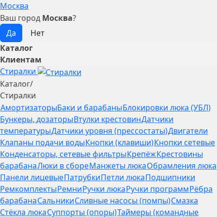
Москва
Ваш город
Москва
?
Каталог
Клиентам
Стиралки
Каталог
/
Стиралки
Амортизаторы
Баки и барабаны
Блокировки люка (УБЛ)
Бункеры, дозаторы
Втулки крестовин
Датчики
температуры
Датчики уровня (прессостаты)
Двигатели
Клапаны подачи воды
Кнопки (клавиши)
Кнопки сетевые
Конденсаторы, сетевые фильтры
Крепёж
Крестовины
барабана
Люки в сборе
Манжеты люка
Обрамления люка
Панели лицевые
Патрубки
Петли люка
Подшипники
Ремкомплекты
Ремни
Ручки люка
Ручки программ
Рёбра
барабана
Сальники
Сливные насосы (помпы)
Смазка
Стёкла люка
Суппорты (опоры)
Таймеры (командные