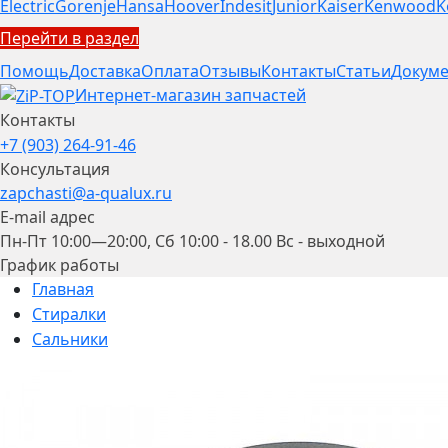
Electric
Gorenje
Hansa
Hoover
Indesit
Junior
Kaiser
Kenwood
K
Перейти в раздел
Помощь
Доставка
Оплата
Отзывы
Контакты
Статьи
Докуме
Интернет-магазин запчастей
Контакты
+7 (903) 264-91-46
Консультация
zapchasti@a-qualux.ru
E-mail адрес
Пн-Пт 10:00—20:00, Сб 10:00 - 18.00 Вс - выходной
График работы
Главная
Стиралки
Сальники