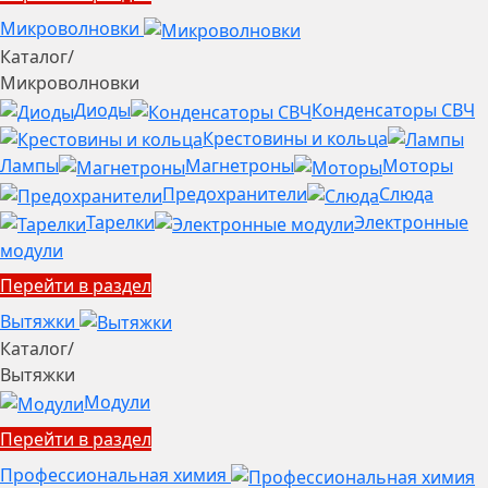
Микроволновки
Каталог
/
Микроволновки
Диоды
Конденсаторы СВЧ
Крестовины и кольца
Лампы
Магнетроны
Моторы
Предохранители
Слюда
Тарелки
Электронные
модули
Перейти в раздел
Вытяжки
Каталог
/
Вытяжки
Модули
Перейти в раздел
Профессиональная химия