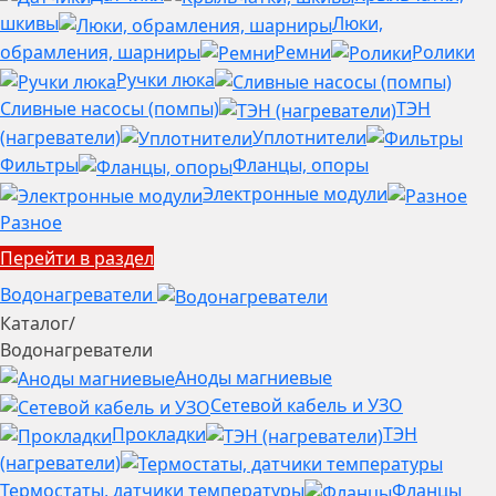
шкивы
Люки,
обрамления, шарниры
Ремни
Ролики
Ручки люка
Сливные насосы (помпы)
ТЭН
(нагреватели)
Уплотнители
Фильтры
Фланцы, опоры
Электронные модули
Разное
Перейти в раздел
Водонагреватели
Каталог
/
Водонагреватели
Аноды магниевые
Сетевой кабель и УЗО
Прокладки
ТЭН
(нагреватели)
Термостаты, датчики температуры
Фланцы