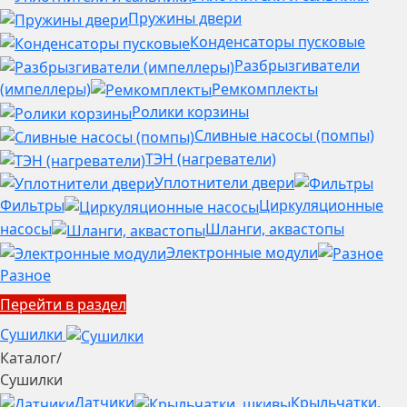
Пружины двери
Конденсаторы пусковые
Разбрызгиватели
(импеллеры)
Ремкомплекты
Ролики корзины
Сливные насосы (помпы)
ТЭН (нагреватели)
Уплотнители двери
Фильтры
Циркуляционные
насосы
Шланги, аквастопы
Электронные модули
Разное
Перейти в раздел
Сушилки
Каталог
/
Сушилки
Датчики
Крыльчатки,