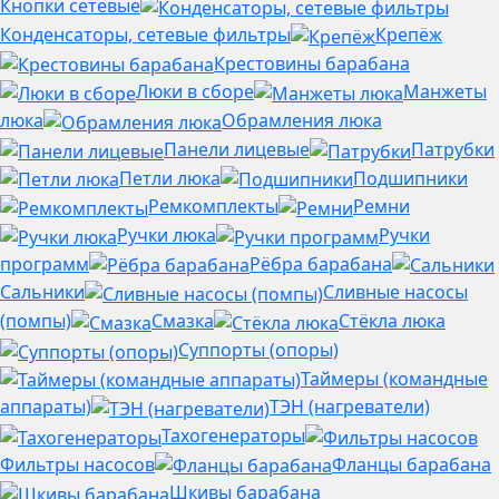
Кнопки сетевые
Конденсаторы, сетевые фильтры
Крепёж
Крестовины барабана
Люки в сборе
Манжеты
люка
Обрамления люка
Панели лицевые
Патрубки
Петли люка
Подшипники
Ремкомплекты
Ремни
Ручки люка
Ручки
программ
Рёбра барабана
Сальники
Сливные насосы
(помпы)
Смазка
Стёкла люка
Суппорты (опоры)
Таймеры (командные
аппараты)
ТЭН (нагреватели)
Тахогенераторы
Фильтры насосов
Фланцы барабана
Шкивы барабана