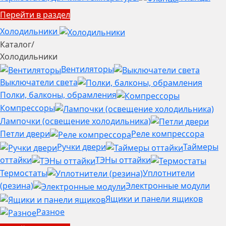
Перейти в раздел
Холодильники
Каталог
/
Холодильники
Вентиляторы
Выключатели света
Полки, балконы, обрамления
Компрессоры
Лампочки (освещение холодильника)
Петли двери
Реле компрессора
Ручки двери
Таймеры
оттайки
ТЭНы оттайки
Термостаты
Уплотнители
(резина)
Электронные модули
Ящики и панели ящиков
Разное