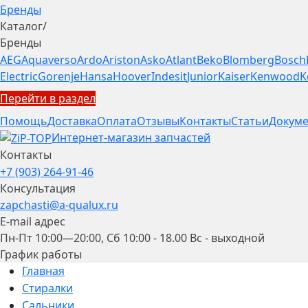
Бренды
Каталог
/
Бренды
AEG
Aquaverso
Ardo
Ariston
Asko
Atlant
Beko
Blomberg
Bosch
Electric
Gorenje
Hansa
Hoover
Indesit
Junior
Kaiser
Kenwood
K
Перейти в раздел
Помощь
Доставка
Оплата
Отзывы
Контакты
Статьи
Докуме
Интернет-магазин запчастей
Контакты
+7 (903) 264-91-46
Консультация
zapchasti@a-qualux.ru
E-mail адрес
Пн-Пт 10:00—20:00, Сб 10:00 - 18.00 Вс - выходной
График работы
Главная
Стиралки
Сальники