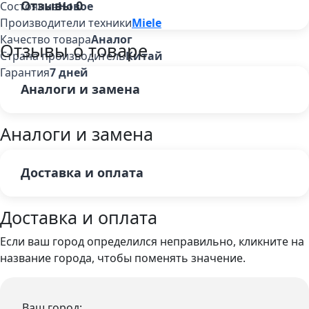
Отзывы
0
Состояние
Новое
Производители техники
Miele
Качество товара
Аналог
Отзывы о товаре
Страна производитель
Китай
Гарантия
7 дней
Аналоги и замена
Аналоги и замена
Доставка и оплата
Доставка и оплата
Если ваш город определился неправильно, кликните на
название города, чтобы поменять значение.
Ваш город: