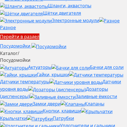
Шланги, аквастопы
Щётки двигателя
Электронные модули
Разное
Перейти в раздел
Посудомойки
Каталог
/
Посудомойки
Актуаторы
Бачки для соли
Гайки, крышки
Датчики температуры
Датчики
уровня воды
Дозаторы
(диспенсеры)
Заливные ёмкости
Замки двери
Клапаны
Кнопки, клавиши
Крыльчатки
Патрубки
Уплотнители и сальники