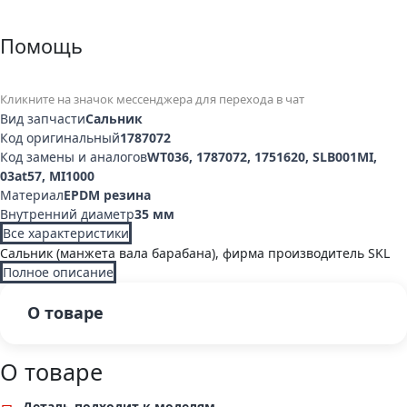
Помощь
Кликните на значок мессенджера для перехода в чат
Вид запчасти
Сальник
Код оригинальный
1787072
Код замены и аналогов
WT036, 1787072, 1751620, SLB001MI,
03at57, MI1000
Материал
EPDM резина
Внутренний диаметр
35 мм
Все характеристики
Сальник (манжета вала барабана), фирма производитель SKL
Полное описание
О товаре
О товаре
Деталь подходит к моделям