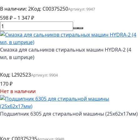
В наличии: 2
Код:
C00375250
Артикул:
9947
598
₽
–
1 347
₽
Смазка для сальников стиральных машин HYDRA-2 (4
мл, в шприце)
Код:
L292523
Артикул:
9904
170
₽
Нет в наличии
Подшипник 6305 для стиральной машины (25x62x17мм)
Код:
C00375235
Артикул:
9948