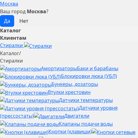
Москва
Ваш город
Москва
?
Каталог
Клиентам
Стиралки
Каталог
/
Стиралки
Амортизаторы
Баки и барабаны
Блокировки люка (УБЛ)
Бункеры, дозаторы
Втулки крестовин
Датчики температуры
Датчики уровня
(прессостаты)
Двигатели
Клапаны подачи воды
Кнопки (клавиши)