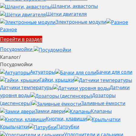
Шланги, аквастопы
Щётки двигателя
Электронные модули
Разное
Перейти в раздел
Посудомойки
Каталог
/
Посудомойки
Актуаторы
Бачки для соли
Гайки, крышки
Датчики температуры
Датчики
уровня воды
Дозаторы
(диспенсеры)
Заливные ёмкости
Замки двери
Клапаны
Кнопки, клавиши
Крыльчатки
Патрубки
Уплотнители и сальники