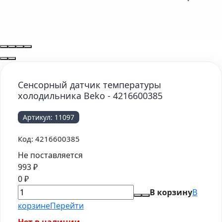
Сенсорный датчик температуры
холодильника Beko - 4216600385
Артикул:
11097
Код:
4216600385
Не поставляется
993
₽
0
₽
В корзину
В
корзине
Перейти