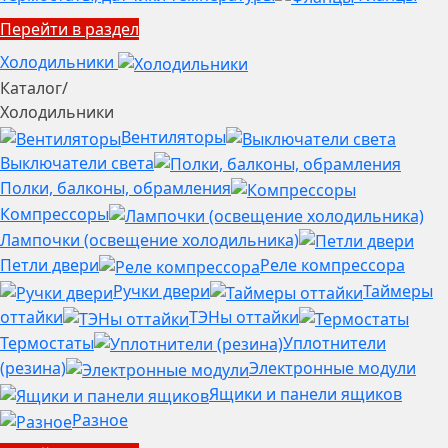
Перейти в раздел
Холодильники
Каталог
/
Холодильники
Вентиляторы
Выключатели света
Полки, балконы, обрамления
Компрессоры
Лампочки (освещение холодильника)
Петли двери
Реле компрессора
Ручки двери
Таймеры
оттайки
ТЭНы оттайки
Термостаты
Уплотнители
(резина)
Электронные модули
Ящики и панели ящиков
Разное