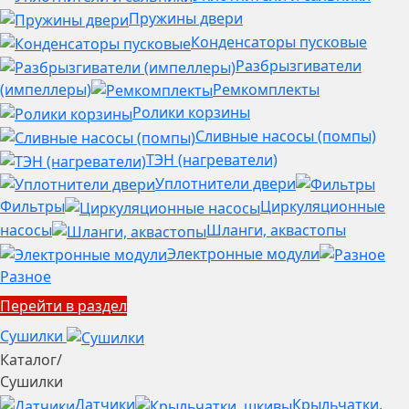
Пружины двери
Конденсаторы пусковые
Разбрызгиватели
(импеллеры)
Ремкомплекты
Ролики корзины
Сливные насосы (помпы)
ТЭН (нагреватели)
Уплотнители двери
Фильтры
Циркуляционные
насосы
Шланги, аквастопы
Электронные модули
Разное
Перейти в раздел
Сушилки
Каталог
/
Сушилки
Датчики
Крыльчатки,