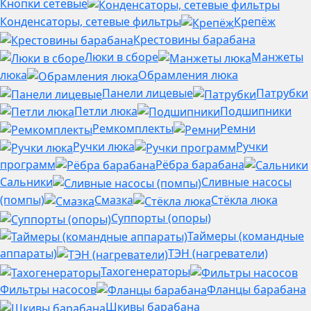
Кнопки сетевые
Конденсаторы, сетевые фильтры
Крепёж
Крестовины барабана
Люки в сборе
Манжеты
люка
Обрамления люка
Панели лицевые
Патрубки
Петли люка
Подшипники
Ремкомплекты
Ремни
Ручки люка
Ручки
программ
Рёбра барабана
Сальники
Сливные насосы
(помпы)
Смазка
Стёкла люка
Суппорты (опоры)
Таймеры (командные
аппараты)
ТЭН (нагреватели)
Тахогенераторы
Фильтры насосов
Фланцы барабана
Шкивы барабана