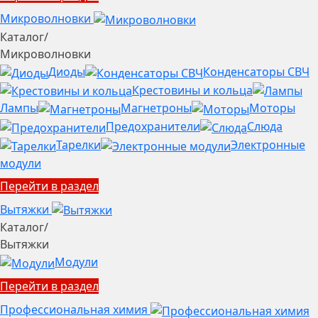
Микроволновки
Каталог
/
Микроволновки
Диоды
Конденсаторы СВЧ
Крестовины и кольца
Лампы
Магнетроны
Моторы
Предохранители
Слюда
Тарелки
Электронные
модули
Перейти в раздел
Вытяжки
Каталог
/
Вытяжки
Модули
Перейти в раздел
Профессиональная химия