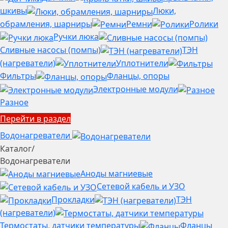
шкивы
Люки,
обрамления, шарниры
Ремни
Ролики
Ручки люка
Сливные насосы (помпы)
ТЭН
(нагреватели)
Уплотнители
Фильтры
Фланцы, опоры
Электронные модули
Разное
Перейти в раздел
Водонагреватели
Каталог
/
Водонагреватели
Аноды магниевые
Сетевой кабель и УЗО
Прокладки
ТЭН
(нагреватели)
Термостаты, датчики температуры
Фланцы