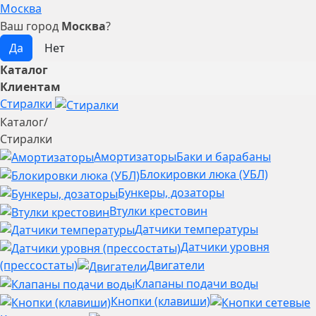
Москва
Ваш город
Москва
?
Каталог
Клиентам
Стиралки
Каталог
/
Стиралки
Амортизаторы
Баки и барабаны
Блокировки люка (УБЛ)
Бункеры, дозаторы
Втулки крестовин
Датчики температуры
Датчики уровня
(прессостаты)
Двигатели
Клапаны подачи воды
Кнопки (клавиши)