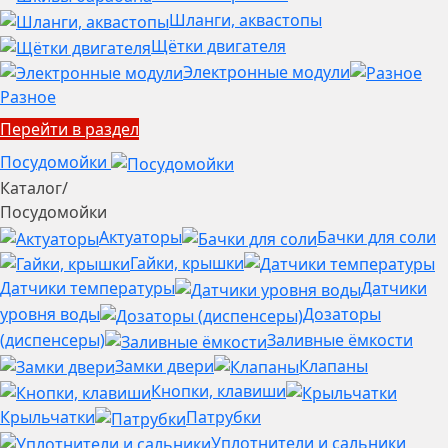
Шланги, аквастопы
Щётки двигателя
Электронные модули
Разное
Перейти в раздел
Посудомойки
Каталог
/
Посудомойки
Актуаторы
Бачки для соли
Гайки, крышки
Датчики температуры
Датчики
уровня воды
Дозаторы
(диспенсеры)
Заливные ёмкости
Замки двери
Клапаны
Кнопки, клавиши
Крыльчатки
Патрубки
Уплотнители и сальники