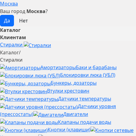
Москва
Ваш город
Москва
?
Каталог
Клиентам
Стиралки
Каталог
/
Стиралки
Амортизаторы
Баки и барабаны
Блокировки люка (УБЛ)
Бункеры, дозаторы
Втулки крестовин
Датчики температуры
Датчики уровня
(прессостаты)
Двигатели
Клапаны подачи воды
Кнопки (клавиши)