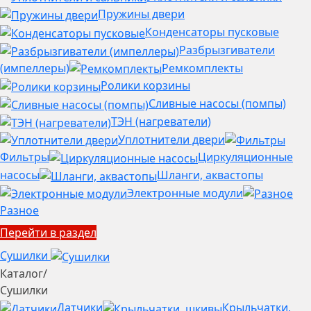
Пружины двери
Конденсаторы пусковые
Разбрызгиватели
(импеллеры)
Ремкомплекты
Ролики корзины
Сливные насосы (помпы)
ТЭН (нагреватели)
Уплотнители двери
Фильтры
Циркуляционные
насосы
Шланги, аквастопы
Электронные модули
Разное
Перейти в раздел
Сушилки
Каталог
/
Сушилки
Датчики
Крыльчатки,