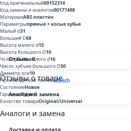
Код оригинальный
00152314
Код замены и аналогов
00177498
Материал
ABS-пластик
Параметры
прямые + косые зубья
Малый d
31
Больший D
68
Высота малого d
15
Высота большого D
10
Отзывы
0
Чсло зубьев малого d
16
Число зубъев большого D
50
Диаметр оси
10
Отзывы о товаре
Производители техники
Bosch
Состояние
Новое
Аналоги и замена
Гарантия
7 дней
Качество товара
Original/Universal
Аналоги и замена
Доставка и оплата