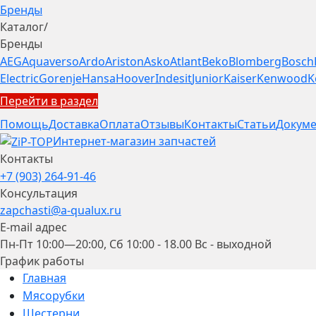
Бренды
Каталог
/
Бренды
AEG
Aquaverso
Ardo
Ariston
Asko
Atlant
Beko
Blomberg
Bosch
Electric
Gorenje
Hansa
Hoover
Indesit
Junior
Kaiser
Kenwood
K
Перейти в раздел
Помощь
Доставка
Оплата
Отзывы
Контакты
Статьи
Докуме
Интернет-магазин запчастей
Контакты
+7 (903) 264-91-46
Консультация
zapchasti@a-qualux.ru
E-mail адрес
Пн-Пт 10:00—20:00, Сб 10:00 - 18.00 Вс - выходной
График работы
Главная
Мясорубки
Шестерни