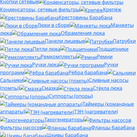
Кнопки сетевые
Конденсаторы, сетевые фильтры
Крепёж
Крестовины барабана
Люки в сборе
Манжеты
люка
Обрамления люка
Панели лицевые
Патрубки
Петли люка
Подшипники
Ремкомплекты
Ремни
Ручки люка
Ручки
программ
Рёбра барабана
Сальники
Сливные насосы
(помпы)
Смазка
Стёкла люка
Суппорты (опоры)
Таймеры (командные
аппараты)
ТЭН (нагреватели)
Тахогенераторы
Фильтры насосов
Фланцы барабана
Шкивы барабана