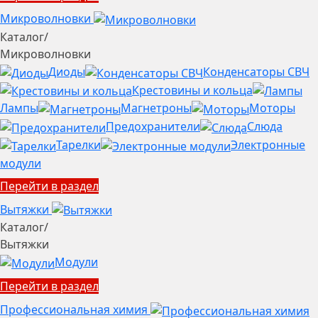
Микроволновки
Каталог
/
Микроволновки
Диоды
Конденсаторы СВЧ
Крестовины и кольца
Лампы
Магнетроны
Моторы
Предохранители
Слюда
Тарелки
Электронные
модули
Перейти в раздел
Вытяжки
Каталог
/
Вытяжки
Модули
Перейти в раздел
Профессиональная химия