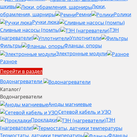
шкивы
Люки,
обрамления, шарниры
Ремни
Ролики
Ручки люка
Сливные насосы (помпы)
ТЭН
(нагреватели)
Уплотнители
Фильтры
Фланцы, опоры
Электронные модули
Разное
Перейти в раздел
Водонагреватели
Каталог
/
Водонагреватели
Аноды магниевые
Сетевой кабель и УЗО
Прокладки
ТЭН
(нагреватели)
Термостаты, датчики температуры
Фланцы