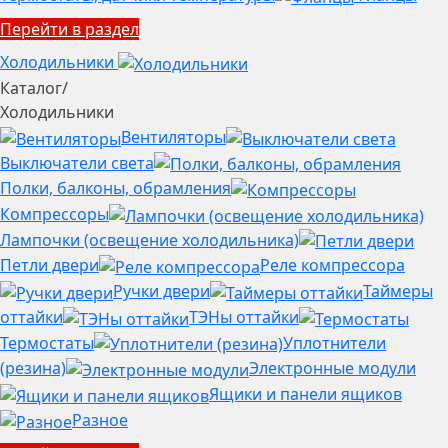
Перейти в раздел
Холодильники
Каталог
/
Холодильники
Вентиляторы
Выключатели света
Полки, балконы, обрамления
Компрессоры
Лампочки (освещение холодильника)
Петли двери
Реле компрессора
Ручки двери
Таймеры
оттайки
ТЭНы оттайки
Термостаты
Уплотнители
(резина)
Электронные модули
Ящики и панели ящиков
Разное